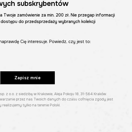
wych subskrybentów
na Twoje zamówienie za min. 200 zł. Nie przegap informacji
 dostępu do przedsprzedaży wybranych kolekcji
naprawdę Cię interesuje. Powiedz, czy jest to:
Zapisz mnie
z o.o. z siedzibą w Krakowie, Aleja Pokoju 18, 31-564 Kraków.
twarzanie przez nas Twoich danych do czasu cofnięcia zgody jest
 realizujemy tylko na terenie Polski.