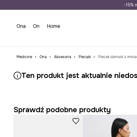
Wysyłka n
-15% n
Ona
On
Home
Medicine
Ona
Akcesoria
Plecaki
Plecak damski z imitac
Ten produkt jest aktualnie niedo
Sprawdź podobne produkty