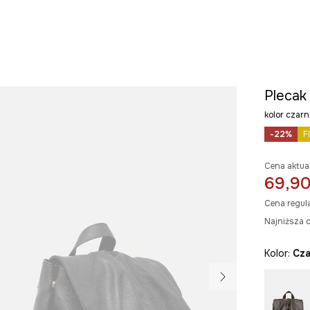
Plecak 
kolor cza
-22%
F
Cena aktua
69,90
Cena regul
Najniższa c
Kolor:
cz