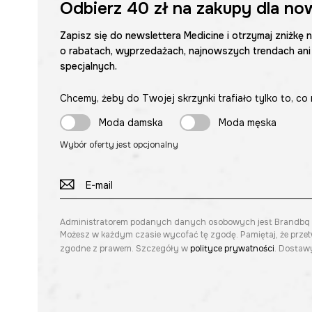
Odbierz
40 zł
na zakupy dla no
Zapisz się do newslettera Medicine i otrzymaj zniżkę 
o rabatach, wyprzedażach, najnowszych trendach ani
specjalnych.
Chcemy, żeby do Twojej skrzynki trafiało tylko to, co 
Moda damska
Moda męska
Wybór oferty jest opcjonalny
Administratorem podanych danych osobowych jest Brandbq sp. 
Możesz w każdym czasie wycofać tę zgodę. Pamiętaj, że prze
zgodne z prawem. Szczegóły w
polityce prywatności
. Dostawy