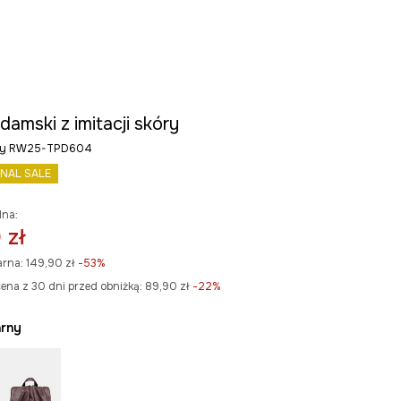
damski z imitacji skóry
rny RW25-TPD604
INAL SALE
lna:
 zł
arna:
149,90 zł
-53%
ena z 30 dni przed obniżką:
89,90 zł
 -22%
arny