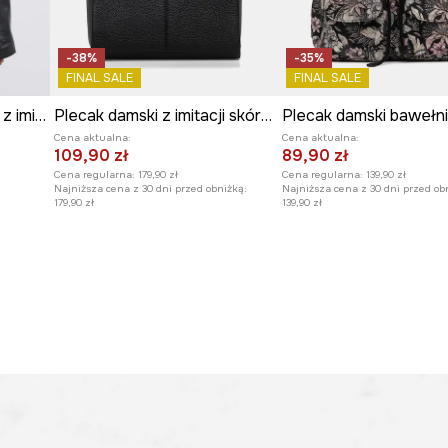
-38%
-35%
FINAL SALE
FINAL SALE
Plecak torebka damska z imitacji skóry
Plecak damski z imitacji skóry z ozdobnym haftem
Plecak damski bawełn
Cena aktualna:
Cena aktualna:
109,90 zł
89,90 zł
Cena regularna:
179,90 zł
Cena regularna:
139,90 zł
Najniższa cena z 30 dni przed obniżką:
Najniższa cena z 30 dni przed ob
179,90 zł
139,90 zł