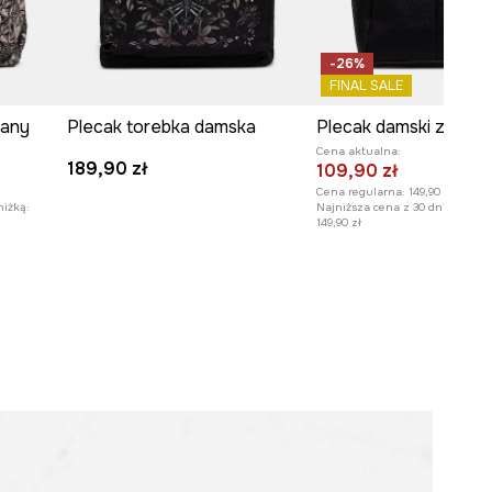
-26%
FINAL SALE
iany
Plecak torebka damska
Plecak damski z imitac
Cena aktualna:
189,90 zł
109,90 zł
Cena regularna:
149,90 zł
niżką:
Najniższa cena z 30 dni przed o
149,90 zł