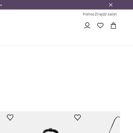
»
ni na zwrot
Pomoc
Znajdź salon