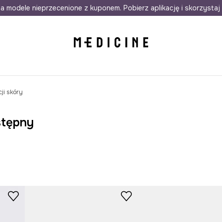
awet w 24h
a modele nieprzecenione z kuponem. Pobierz aplikację i skorzystaj 
Darmowa dostawa do salonów
30 d
ji skóry
stępny