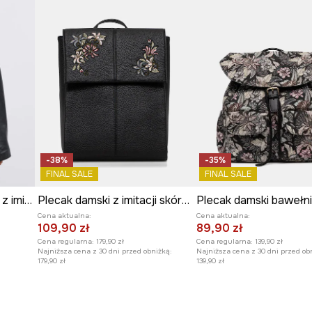
-38%
-35%
FINAL SALE
FINAL SALE
Plecak torebka damska z imitacji skóry
Plecak damski z imitacji skóry z ozdobnym haftem
Plecak damski bawełn
Cena aktualna:
Cena aktualna:
109,90 zł
89,90 zł
Cena regularna:
179,90 zł
Cena regularna:
139,90 zł
Najniższa cena z 30 dni przed obniżką:
Najniższa cena z 30 dni przed ob
179,90 zł
139,90 zł