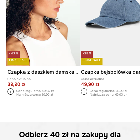
-42%
-28%
FINAL SALE
FINAL SALE
Czapka z daszkiem damska bawełniana
Cena aktualna:
Cena aktualna:
39,90 zł
49,90 zł
Cena regularna:
69,90 zł
Cena regularna:
69,90 zł
Najniższa cena:
69,90 zł
Najniższa cena:
69,90 zł
Odbierz
40 zł
na zakupy dla