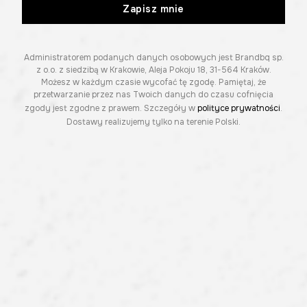
Zapisz mnie
Administratorem podanych danych osobowych jest Brandbq sp.
z o.o. z siedzibą w Krakowie, Aleja Pokoju 18, 31-564 Kraków.
Możesz w każdym czasie wycofać tę zgodę. Pamiętaj, że
przetwarzanie przez nas Twoich danych do czasu cofnięcia
zgody jest zgodne z prawem. Szczegóły w
polityce prywatności
.
Dostawy realizujemy tylko na terenie Polski.