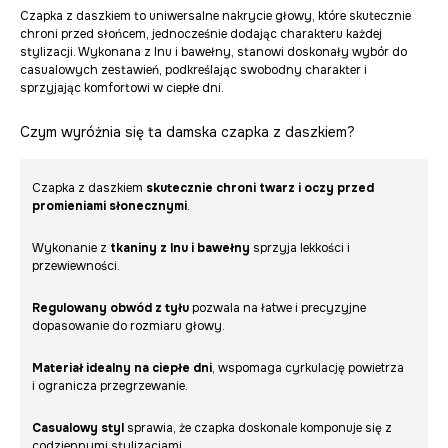
Czapka z daszkiem to uniwersalne nakrycie głowy, które skutecznie
chroni przed słońcem, jednocześnie dodając charakteru każdej
stylizacji. Wykonana z lnu i bawełny, stanowi doskonały wybór do
casualowych zestawień, podkreślając swobodny charakter i
sprzyjając komfortowi w ciepłe dni.
Czym wyróżnia się ta damska czapka z daszkiem?
Czapka z daszkiem
skutecznie chroni twarz i oczy przed
promieniami słonecznymi
.
Wykonanie z
tkaniny z lnu i bawełny
sprzyja lekkości i
przewiewności.
Regulowany obwód z tyłu
pozwala na łatwe i precyzyjne
dopasowanie do rozmiaru głowy.
Materiał idealny na ciepłe dni
, wspomaga cyrkulację powietrza
i ogranicza przegrzewanie.
Casualowy styl
sprawia, że czapka doskonale komponuje się z
codziennymi stylizacjami.