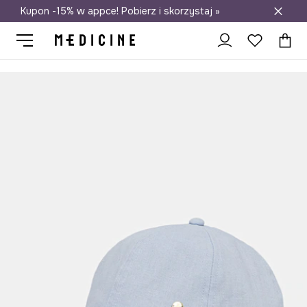
Kupon -15% w appce! Pobierz i skorzystaj »
Darmowa dostawa do salonów
Medicine
Ona
Akcesoria
Czapki i kapelusze
Czapki z daszki