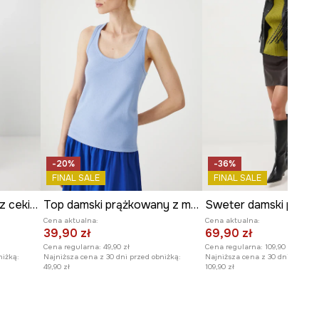
-20%
-36%
FINAL SALE
FINAL SALE
Spódnica damska mini z cekinami
Top damski prążkowany z modalem kolor niebieski
Sweter damski prąż
Cena aktualna:
Cena aktualna:
39,90 zł
69,90 zł
Cena regularna:
49,90 zł
Cena regularna:
109,90 zł
niżką:
Najniższa cena z 30 dni przed obniżką:
Najniższa cena z 30 dni przed o
49,90 zł
109,90 zł