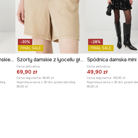
-30%
-28%
FINAL SALE
FINAL SALE
Jeansy bawełniane damskie slouchy z efektem sprania
Szorty damskie z lyocellu gładkie
Cena aktualna:
Cena aktualna:
69,90 zł
49,90 zł
Cena regularna:
99,90 zł
Cena regularna:
159,90 zł
żką:
Najniższa cena z 30 dni przed obniżką:
Najniższa cena z 30 dni przed ob
99,90 zł
69,90 zł