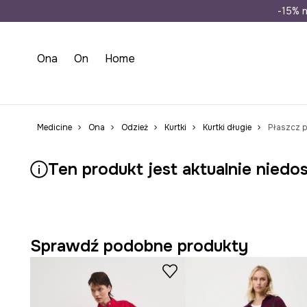
Wysyłka n
-15% n
Ona
On
Home
Medicine
Ona
Odzież
Kurtki
Kurtki długie
Płaszcz 
Ten produkt jest aktualnie niedo
Sprawdź podobne produkty