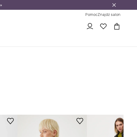
»
ni na zwrot
Pomoc
Znajdź salon