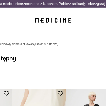
awet w 24h
a modele nieprzecenione z kuponem. Pobierz aplikację i skorzystaj 
Darmowa dostawa do salonów
30 d
puchowy damski pikowany kolor turkusowy
stępny