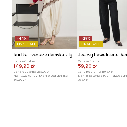
-44%
-25%
FINAL SALE
FINAL SALE
Kurtka oversize damska z lyocellem
Cena aktualna:
Cena aktualna:
149,90 zł
59,90 zł
Cena regularna:
269,90 zł
Cena regularna:
139,90 zł
Najniższa cena z 30 dni przed obniżką:
Najniższa cena z 30 dni przed obni
269,90 zł
79,90 zł