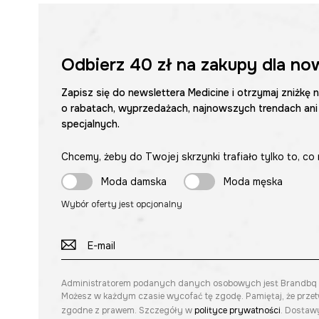
Odbierz
40 zł
na zakupy dla no
Zapisz się do newslettera Medicine i otrzymaj zniżkę 
o rabatach, wyprzedażach, najnowszych trendach ani
specjalnych.
Chcemy, żeby do Twojej skrzynki trafiało tylko to, co 
Moda damska
Moda męska
Wybór oferty jest opcjonalny
Administratorem podanych danych osobowych jest Brandbq sp. 
Możesz w każdym czasie wycofać tę zgodę. Pamiętaj, że prze
zgodne z prawem. Szczegóły w
polityce prywatności
. Dostawy