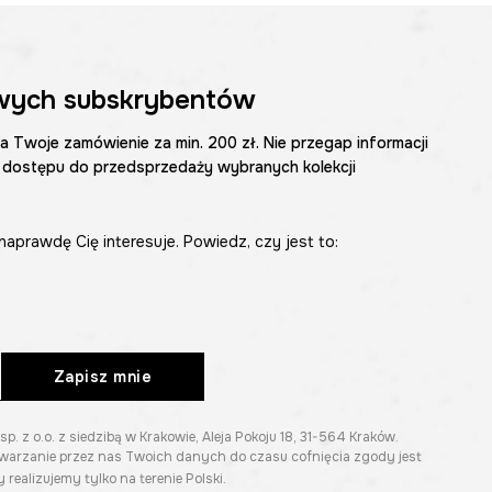
wych subskrybentów
na Twoje zamówienie za min. 200 zł. Nie przegap informacji
 dostępu do przedsprzedaży wybranych kolekcji
naprawdę Cię interesuje. Powiedz, czy jest to:
Zapisz mnie
z o.o. z siedzibą w Krakowie, Aleja Pokoju 18, 31-564 Kraków.
twarzanie przez nas Twoich danych do czasu cofnięcia zgody jest
 realizujemy tylko na terenie Polski.