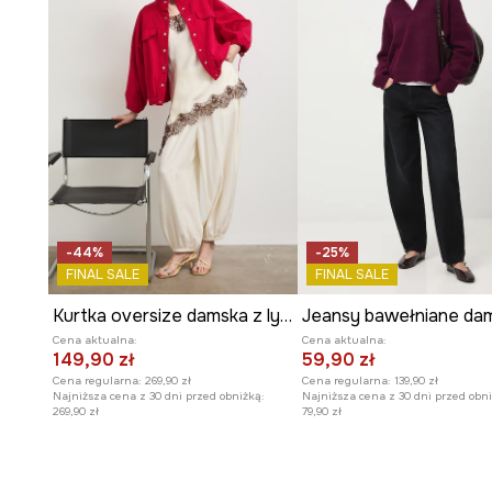
-44%
-25%
FINAL SALE
FINAL SALE
Kurtka oversize damska z lyocellem
Cena aktualna:
Cena aktualna:
149,90 zł
59,90 zł
Cena regularna:
269,90 zł
Cena regularna:
139,90 zł
Najniższa cena z 30 dni przed obniżką:
Najniższa cena z 30 dni przed obni
269,90 zł
79,90 zł