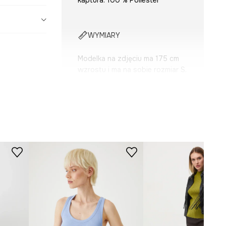
kaptura: 100 % Poliester
WYMIARY
Modelka na zdjęciu ma 175 cm
wzrostu i ma na sobie rozmiar S.
Tabela rozmiarów