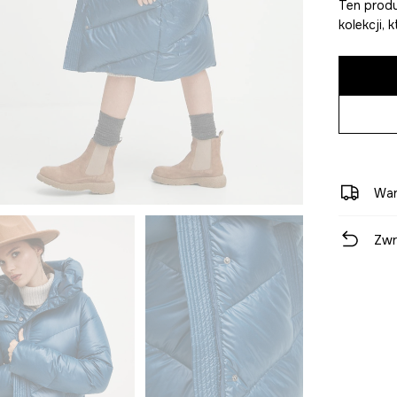
Ten produ
kolekcji,
War
Zwr