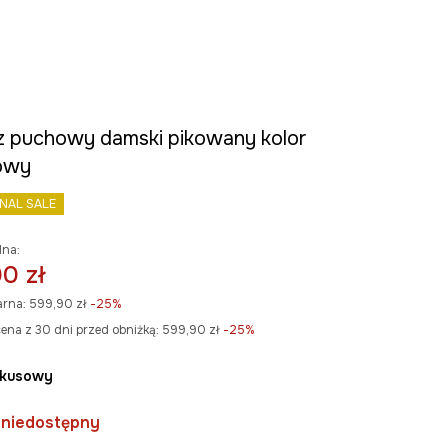
z puchowy damski pikowany kolor
owy
INAL SALE
lna:
0 zł
arna:
599,90 zł
-25%
ena z 30 dni przed obniżką:
599,90 zł
 -25%
rkusowy
 niedostępny