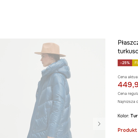
Płaszc
turkus
-25%
F
Cena aktua
449,9
Cena regul
Najniższa c
Kolor:
tu
Produkt