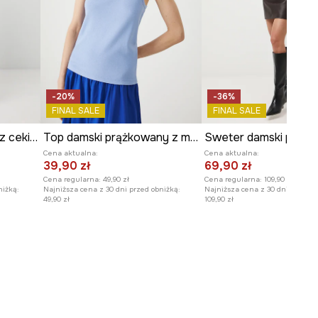
-20%
-36%
FINAL SALE
FINAL SALE
Spódnica damska mini z cekinami
Top damski prążkowany z modalem kolor niebieski
Sweter damski prąż
Cena aktualna:
Cena aktualna:
39,90 zł
69,90 zł
Cena regularna:
49,90 zł
Cena regularna:
109,90 zł
niżką:
Najniższa cena z 30 dni przed obniżką:
Najniższa cena z 30 dni przed o
49,90 zł
109,90 zł