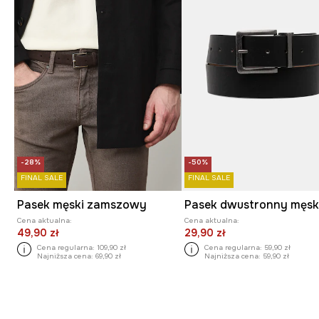
-28%
-50%
FINAL SALE
FINAL SALE
Pasek męski zamszowy
Cena aktualna:
Cena aktualna:
49,90 zł
29,90 zł
Cena regularna:
109,90 zł
Cena regularna:
59,90 zł
Najniższa cena:
69,90 zł
Najniższa cena:
59,90 zł