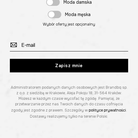
Moda damska
Moda męska
Wybór oferty jest opcjonalny
Zapisz mnie
Administratorem podanych danych osobowych jest Brandbq sp.
z o.o. z siedzibą w Krakowie, Aleja Pokoju 18, 31-564 Kraków.
Możesz w każdym czasie wycofać tę zgodę. Pamiętaj, że
przetwarzanie przez nas Twoich danych do czasu cofnięcia
zgody jest zgodne z prawem. Szczegóły w
polityce prywatności
.
Dostawy realizujemy tylko na terenie Polski.