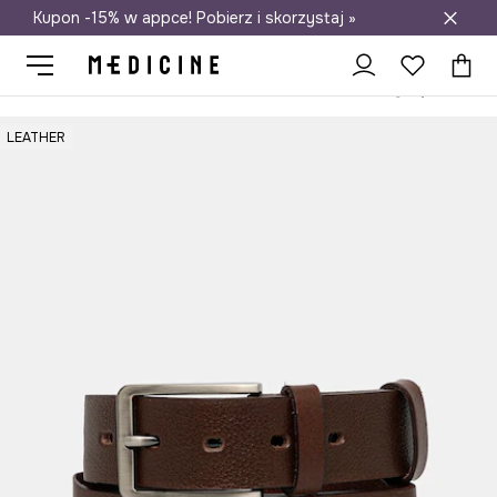
Kupon -15% w appce! Pobierz i skorzystaj »
Darmowa dostawa do salonów
Medicine
On
Akcesoria
Paski
Pasek skórzany męskie
LEATHER