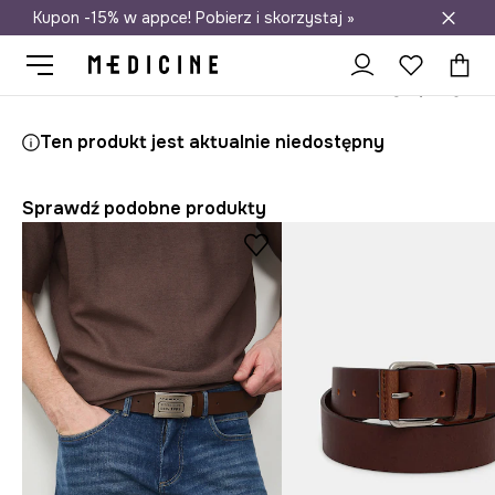
Kupon -15% w appce! Pobierz i skorzystaj »
Darmowa dostawa do salonów
Medicine
On
Akcesoria
Paski
Ten produkt jest aktualnie niedostępny
Sprawdź podobne produkty