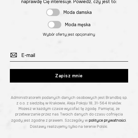
naprawdę Cię interesuje. Powiedz, czy jest to:
Moda damska
Moda męska
Wybór oferty jest opcjonalny
Zapisz mnie
Administratorem podanych danych osobowych jest Brandbq sp.
z o.o. z siedzibą w Krakowie, Aleja Pokoju 18, 31-564 Kraków.
Możesz w każdym czasie wycofać tę zgodę. Pamiętaj, że
przetwarzanie przez nas Twoich danych do czasu cofnięcia
zgody jest zgodne z prawem. Szczegóły w
polityce prywatności
.
Dostawy realizujemy tylko na terenie Polski.