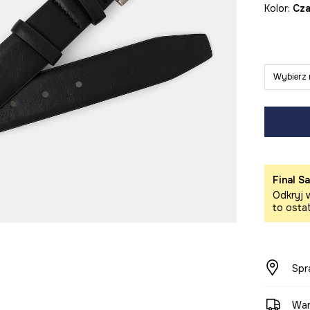
Kolor:
cz
Wybierz 
Final Sa
Odkryj w
to osta
Spr
War