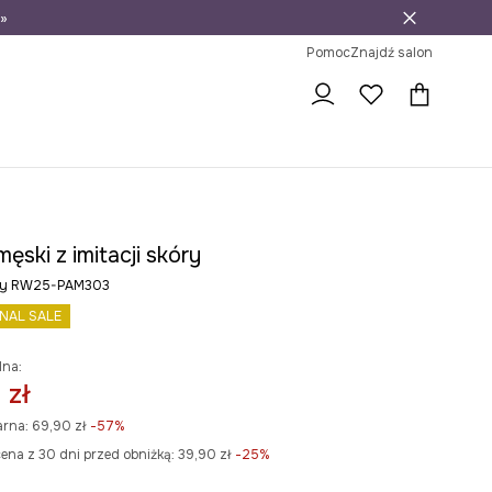
»
ni na zwrot
Pomoc
Znajdź salon
ęski z imitacji skóry
rny RW25-PAM303
INAL SALE
lna:
 zł
arna:
69,90 zł
-57%
ena z 30 dni przed obniżką:
39,90 zł
 -25%