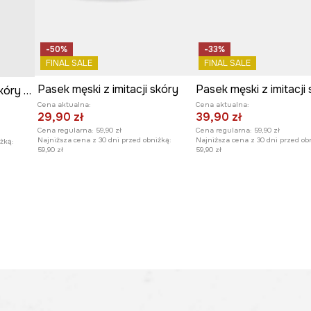
-50%
-33%
FINAL SALE
FINAL SALE
Pasek męski z imitacji skóry
Pasek męski z imitacji
Pasek męski z imitacji skóry kolor czarny
Cena aktualna:
Cena aktualna:
29,90 zł
39,90 zł
Cena regularna:
59,90 zł
Cena regularna:
59,90 zł
Najniższa cena z 30 dni przed obniżką:
Najniższa cena z 30 dni przed ob
żką:
59,90 zł
59,90 zł