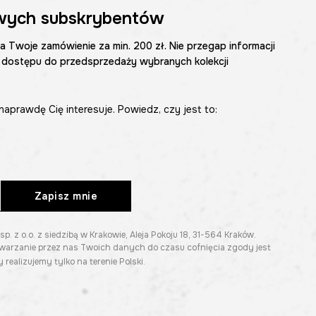
wych subskrybentów
na Twoje zamówienie za min. 200 zł. Nie przegap informacji
 dostępu do przedsprzedaży wybranych kolekcji
naprawdę Cię interesuje. Powiedz, czy jest to:
Zapisz mnie
z o.o. z siedzibą w Krakowie, Aleja Pokoju 18, 31-564 Kraków.
twarzanie przez nas Twoich danych do czasu cofnięcia zgody jest
 realizujemy tylko na terenie Polski.