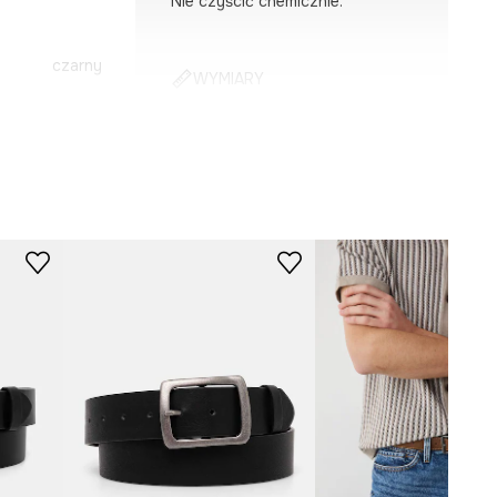
Nie czyścić chemicznie.
czarny
WYMIARY
-PAM303-99X
Szerokość paska
:
średni
Model na zdjęciu ma 191 cm
wzrostu i ma na sobie rozmiar M.
Tabela rozmiarów