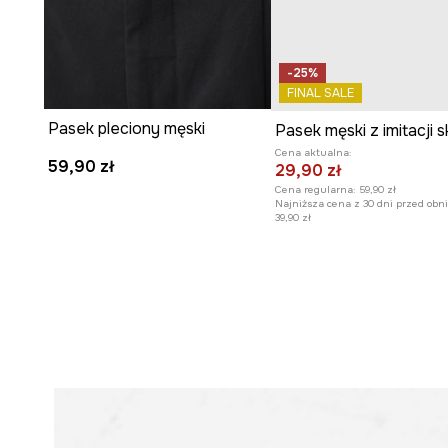
-25%
FINAL SALE
Pasek pleciony męski
Cena aktualna:
59,90 zł
29,90 zł
Cena regularna:
59,90 zł
Najniższa cena z 30 dni przed obni
39,90 zł