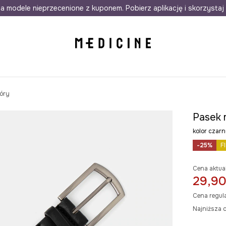
awet w 24h
a modele nieprzecenione z kuponem. Pobierz aplikację i skorzystaj 
Darmowa dostawa do salonów
30 d
kóry
Pasek m
kolor cza
-25%
F
Cena aktua
29,90
Cena regul
Najniższa c