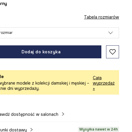
arny
Tabela rozmiarów
rozmiar
Dodaj do koszyka
le
Cała
ybrane modele z kolekcji damskiej i męskiej –
wyprzedaż
tnie dni wyprzedaży.
»
awdź dostępność w salonach
Wysyłka nawet w 24h
unki dostawy