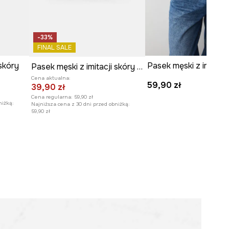
-33%
FINAL SALE
 skóry
Pasek męski z imitacji
Pasek męski z imitacji skóry kolor czarny
Cena aktualna:
59,90 zł
39,90 zł
Cena regularna:
59,90 zł
niżką:
Najniższa cena z 30 dni przed obniżką:
59,90 zł