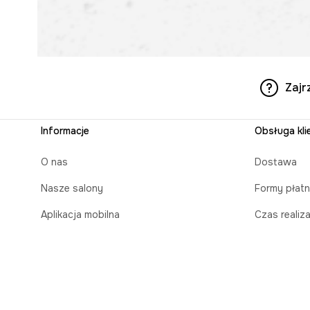
Zajr
Informacje
Obsługa kli
O nas
Dostawa
Nasze salony
Formy płatn
Aplikacja mobilna
Czas realiz
Zasady prezentowania towarów
Karty poda
Projekt Murale
Zapakuj na 
Blog
Regulamin s