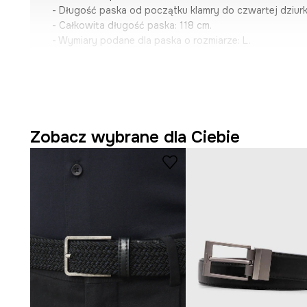
- Długość paska od początku klamry do czwartej dziurk
- Całkowita długość paska: 118 cm.
- Wymiary podane dla paska o rozmiarze: L.
Zobacz wybrane dla Ciebie