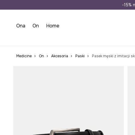
Wysyłka n
-15% n
Ona
On
Home
Medicine
On
Akcesoria
Paski
Pasek męski z imitacji s