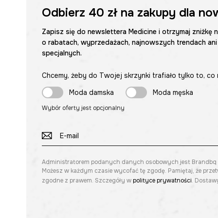
Odbierz
40 zł
na zakupy dla no
Zapisz się do newslettera Medicine i otrzymaj zniżkę 
o rabatach, wyprzedażach, najnowszych trendach ani
specjalnych.
Chcemy, żeby do Twojej skrzynki trafiało tylko to, co 
Moda damska
Moda męska
Wybór oferty jest opcjonalny
Administratorem podanych danych osobowych jest Brandbq sp. 
Możesz w każdym czasie wycofać tę zgodę. Pamiętaj, że prze
zgodne z prawem. Szczegóły w
polityce prywatności
. Dostawy