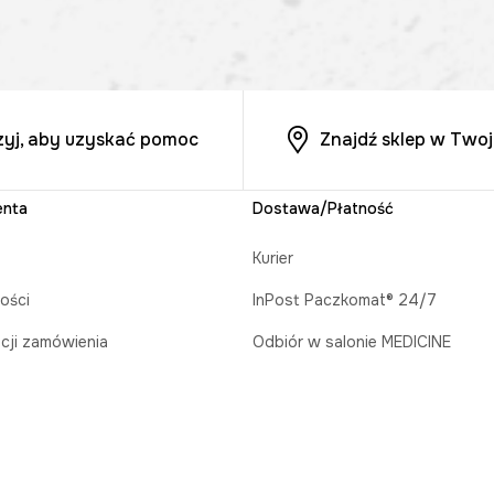
zyj, aby uzyskać pomoc
Znajdź sklep w Twoj
enta
Dostawa/Płatność
Kurier
ości
InPost Paczkomat® 24/7
acji zamówienia
Odbiór w salonie MEDICINE
runkowe
Płatność za pobraniem
prezent
Płatność online (PayU)
klepu
Kup teraz, zapłać za 30 dni z P