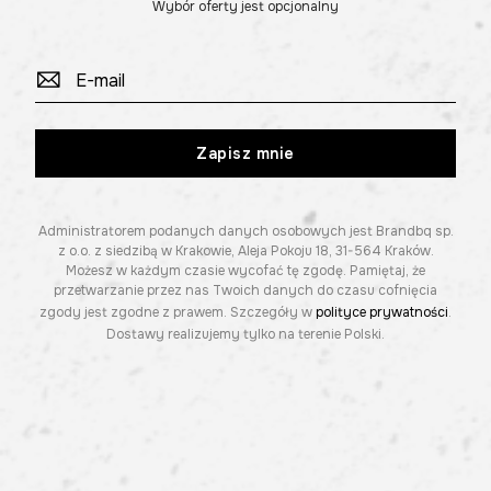
Wybór oferty jest opcjonalny
Zapisz mnie
Administratorem podanych danych osobowych jest Brandbq sp.
z o.o. z siedzibą w Krakowie, Aleja Pokoju 18, 31-564 Kraków.
Możesz w każdym czasie wycofać tę zgodę. Pamiętaj, że
przetwarzanie przez nas Twoich danych do czasu cofnięcia
zgody jest zgodne z prawem. Szczegóły w
polityce prywatności
.
Dostawy realizujemy tylko na terenie Polski.