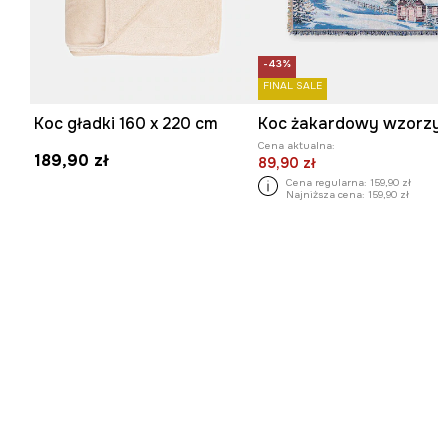
-43%
FINAL SALE
Koc gładki 160 x 220 cm
Cena aktualna:
189,90 zł
89,90 zł
Cena regularna:
159,90 zł
Najniższa cena:
159,90 zł