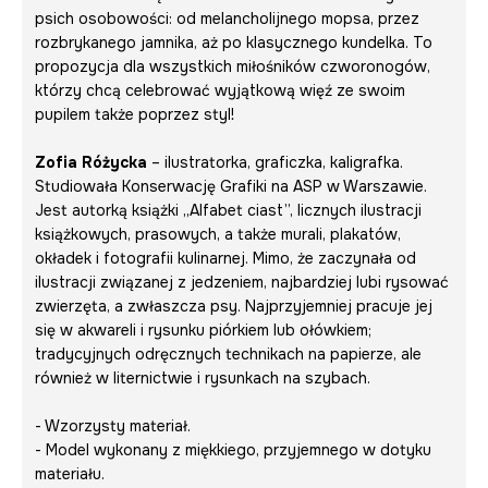
psich osobowości: od melancholijnego mopsa, przez
rozbrykanego jamnika, aż po klasycznego kundelka. To
propozycja dla wszystkich miłośników czworonogów,
którzy chcą celebrować wyjątkową więź ze swoim
pupilem także poprzez styl!
Zofia Różycka
– ilustratorka, graficzka, kaligrafka.
Studiowała Konserwację Grafiki na ASP w Warszawie.
Jest autorką książki „Alfabet ciast”, licznych ilustracji
książkowych, prasowych, a także murali, plakatów,
okładek i fotografii kulinarnej. Mimo, że zaczynała od
ilustracji związanej z jedzeniem, najbardziej lubi rysować
zwierzęta, a zwłaszcza psy. Najprzyjemniej pracuje jej
się w akwareli i rysunku piórkiem lub ołówkiem;
tradycyjnych odręcznych technikach na papierze, ale
również w liternictwie i rysunkach na szybach.
- Wzorzysty materiał.
- Model wykonany z miękkiego, przyjemnego w dotyku
materiału.