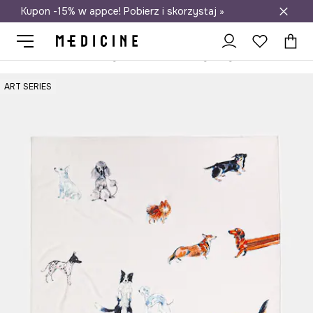
Kupon -15% w appce! Pobierz i skorzystaj »
Darmowa dostawa do salonów
Medicine
Home
Sypialnia
Koce i pledy do sypialni
Koce i ple
ART SERIES