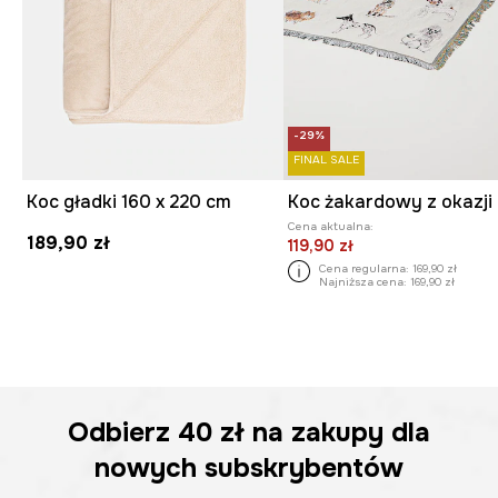
-29%
FINAL SALE
Koc gładki 160 x 220 cm
Cena aktualna:
189,90 zł
119,90 zł
Cena regularna:
169,90 zł
Najniższa cena:
169,90 zł
Odbierz
40 zł
na zakupy dla
nowych subskrybentów