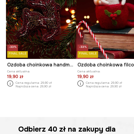
-33%
-33%
FINAL SALE
FINAL SALE
Ozdoba choinkowa handmade - renifer
Cena aktualna:
Cena aktualna:
19,90 zł
19,90 zł
Cena regularna:
29,90 zł
Cena regularna:
29,90 zł
Najniższa cena:
29,90 zł
Najniższa cena:
29,90 zł
Odbierz
40 zł
na zakupy dla