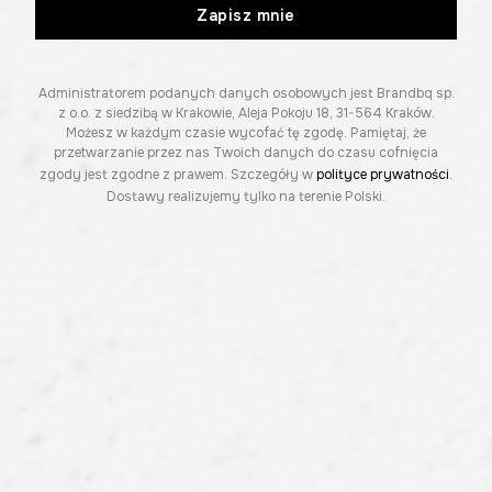
Zapisz mnie
Administratorem podanych danych osobowych jest Brandbq sp.
z o.o. z siedzibą w Krakowie, Aleja Pokoju 18, 31-564 Kraków.
Możesz w każdym czasie wycofać tę zgodę. Pamiętaj, że
przetwarzanie przez nas Twoich danych do czasu cofnięcia
zgody jest zgodne z prawem. Szczegóły w
polityce prywatności
.
Dostawy realizujemy tylko na terenie Polski.