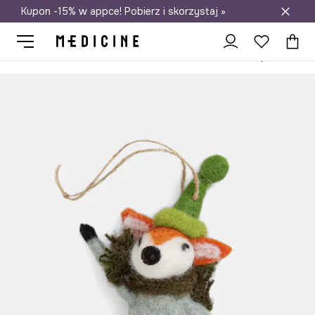
Kupon -15% w appce! Pobierz i skorzystaj »
Darmowa dostawa do salonów
Medicine
Home
Salon
Dekoracje
Dekoracje świąteczne