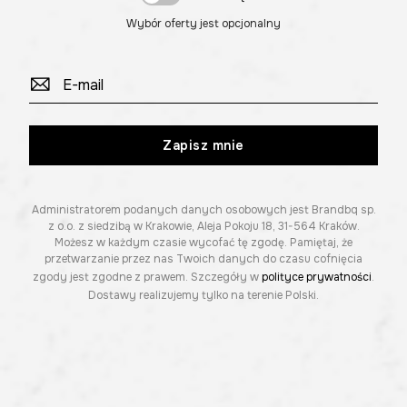
Wybór oferty jest opcjonalny
Zapisz mnie
Administratorem podanych danych osobowych jest Brandbq sp.
z o.o. z siedzibą w Krakowie, Aleja Pokoju 18, 31-564 Kraków.
Możesz w każdym czasie wycofać tę zgodę. Pamiętaj, że
przetwarzanie przez nas Twoich danych do czasu cofnięcia
zgody jest zgodne z prawem. Szczegóły w
polityce prywatności
.
Dostawy realizujemy tylko na terenie Polski.