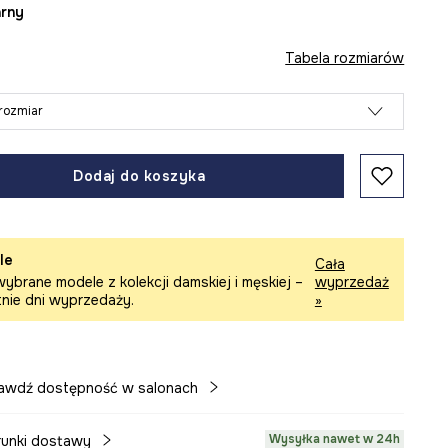
arny
Tabela rozmiarów
rozmiar
Dodaj do koszyka
le
Cała
ybrane modele z kolekcji damskiej i męskiej –
wyprzedaż
tnie dni wyprzedaży.
»
awdź dostępność w salonach
Wysyłka nawet w 24h
unki dostawy