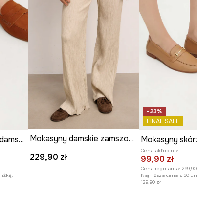
-23%
FINAL SALE
Mokasyny damskie zamszowe
Mokasyny zamszowe damskie z elastyczną podeszwą kolor brązowy
Cena aktualna:
229,90 zł
99,90 zł
Cena regularna:
299,90 zł
niżką:
Najniższa cena z 30 dni przed o
129,90 zł