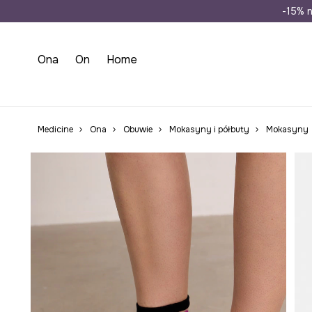
Wysyłka n
-15% n
Ona
On
Home
Medicine
Ona
Obuwie
Mokasyny i półbuty
Mokasyny