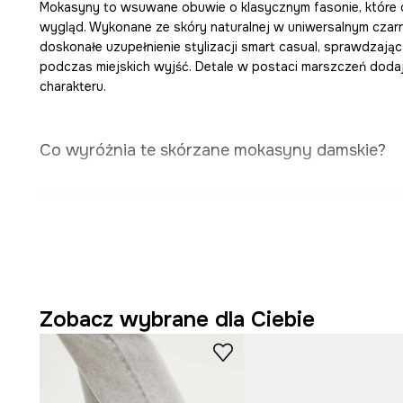
Mokasyny to wsuwane obuwie o klasycznym fasonie, które 
wygląd. Wykonane ze skóry naturalnej w uniwersalnym czar
doskonałe uzupełnienie stylizacji smart casual, sprawdzając 
podczas miejskich wyjść. Detale w postaci marszczeń dod
charakteru.
Co wyróżnia te skórzane mokasyny damskie?
Klasyczne mokasyny
to uniwersalny wybór do wielu 
stylizacji.
Cholewka ze skóry naturalnej
sprzyja trwałości i es
wyglądowi obuwia.
Zobacz wybrane dla Ciebie
Wnętrze ze skóry naturalnej
wspomaga komfort nosz
stopy.