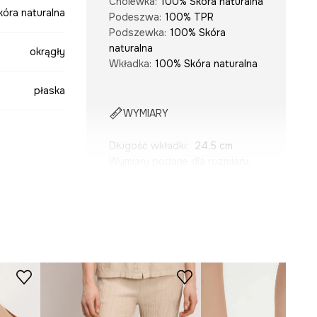
Cholewka
:
100% Skóra naturalna
kóra naturalna
Podeszwa
:
100% TPR
Podszewka
:
100% Skóra
naturalna
okrągły
Wkładka
:
100% Skóra naturalna
płaska
WYMIARY
Długość wkładki
:
24,5 cm
Wymiary podane dla rozmiaru
:
38.
czarny
Modelka na zdjęciu ma 174 cm
wzrostu i ma na sobie rozmiar
-OBD404-99X
38.
Tabela rozmiarów