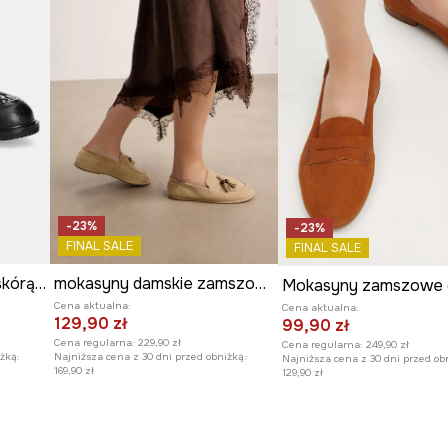
przyczepność do
ę stopy podczas
kształtu buta.
kszając wygodę
-23%
-23%
FINAL SALE
FINAL SALE
zakładanie oraz
Mokasyny damskie ze skórą naturalną
mokasyny damskie zamszowe
Cena aktualna:
Cena aktualna:
129,90 zł
i subtelnego
99,90 zł
Cena regularna:
229,90 zł
Cena regularna:
249,90 zł
żką:
Najniższa cena z 30 dni przed obniżką:
Najniższa cena z 30 dni przed ob
169,90 zł
129,90 zł