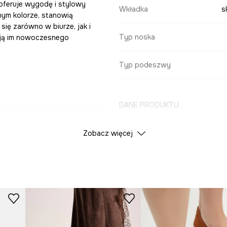
oferuje wygodę i stylowy
Wkładka
s
nym kolorze, stanowią
się zarówno w biurze, jak i
Typ noska
ają im nowoczesnego
Typ podeszwy
DANE PRODUKTU
codziennych
Zobacz więcej
Kolor
tetycznemu
ID Produktu
RS26
Producent
enia i przewiewność