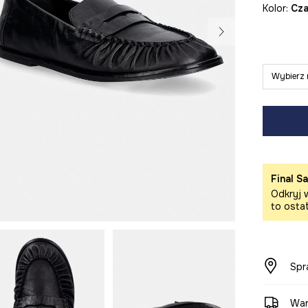
Kolor:
cz
Wybierz 
Final Sa
Odkryj w
to osta
Spr
War