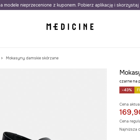
awet w 24h
a modele nieprzecenione z kuponem. Pobierz aplikację i skorzystaj 
Darmowa dostawa do salonów
30 d
Mokasyny damskie skórzane
Mokasy
czarne na
-43%
F
Cena aktua
169,9
Cena regul
Najniższa c