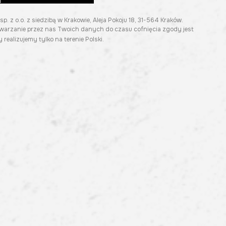
z o.o. z siedzibą w Krakowie, Aleja Pokoju 18, 31-564 Kraków.
twarzanie przez nas Twoich danych do czasu cofnięcia zgody jest
 realizujemy tylko na terenie Polski.