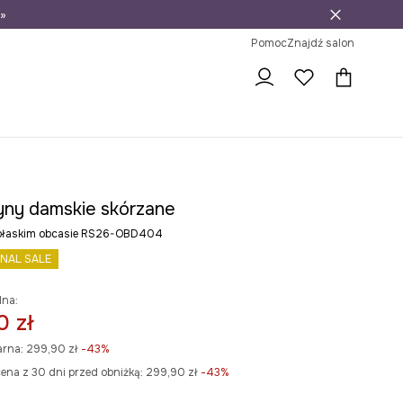
»
ni na zwrot
Pomoc
Znajdź salon
ny damskie skórzane
 płaskim obcasie RS26-OBD404
INAL SALE
lna:
0 zł
arna:
299,90 zł
-43%
ena z 30 dni przed obniżką:
299,90 zł
 -43%