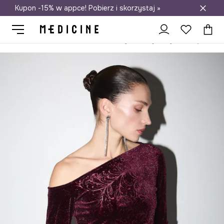
Kupon -15% w appce! Pobierz i skorzystaj »
Darmowa dostawa do salonów
Medicine
Ona
Odzież
T-shirty
Longsleevy
Longsleeve d