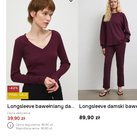
-42%
FINAL SALE
Longsleeve bawełniany damski z elastanem prążkowany
Cena aktualna:
89,90 zł
39,90 zł
Cena regularna:
69,90 zł
Najniższa cena:
69,90 zł