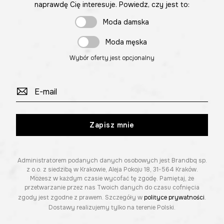
naprawdę Cię interesuje. Powiedz, czy jest to:
Moda damska
Moda męska
Wybór oferty jest opcjonalny
Zapisz mnie
Administratorem podanych danych osobowych jest Brandbq sp.
z o.o. z siedzibą w Krakowie, Aleja Pokoju 18, 31-564 Kraków.
Możesz w każdym czasie wycofać tę zgodę. Pamiętaj, że
przetwarzanie przez nas Twoich danych do czasu cofnięcia
zgody jest zgodne z prawem. Szczegóły w
polityce prywatności
.
Dostawy realizujemy tylko na terenie Polski.