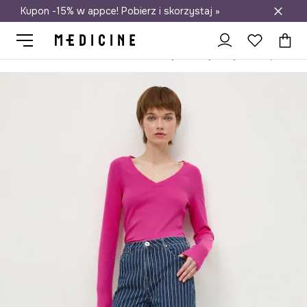
Kupon -15% w appce! Pobierz i skorzystaj »
Darmowa dostawa do salonów
Medicine
Ona
Odzież
T-shirty
Longsleevy