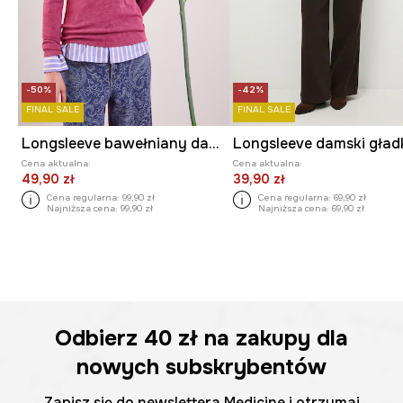
-50%
-42%
FINAL SALE
FINAL SALE
Longsleeve bawełniany damski z elastanem prążkowany
Cena aktualna:
Cena aktualna:
49,90 zł
39,90 zł
Cena regularna:
99,90 zł
Cena regularna:
69,90 zł
Najniższa cena:
99,90 zł
Najniższa cena:
69,90 zł
Odbierz
40 zł
na zakupy dla
nowych subskrybentów
Zapisz się do newslettera Medicine i otrzymaj