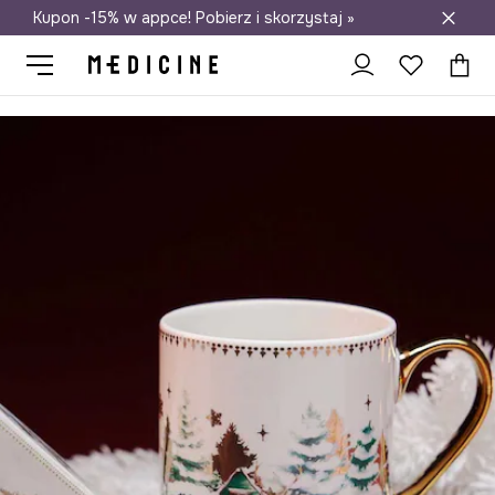
Kupon -15% w appce! Pobierz i skorzystaj »
Darmowa dostawa do salonów
Medicine
Home
Kuchnia i jadalnia
Kubki i filiżanki