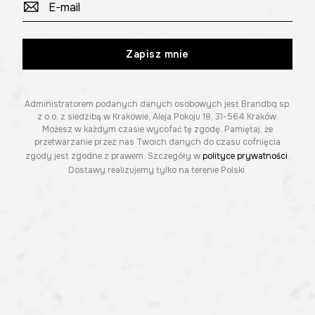
Zapisz mnie
Administratorem podanych danych osobowych jest Brandbq sp.
z o.o. z siedzibą w Krakowie, Aleja Pokoju 18, 31-564 Kraków.
Możesz w każdym czasie wycofać tę zgodę. Pamiętaj, że
przetwarzanie przez nas Twoich danych do czasu cofnięcia
zgody jest zgodne z prawem. Szczegóły w
polityce prywatności
.
Dostawy realizujemy tylko na terenie Polski.