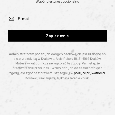
Wybór oferty jest opcjonalny
Zapisz mnie
Administratorem podanych danych osobowych jest Brandbq sp.
z o.o. z siedzibą w Krakowie, Aleja Pokoju 18, 31-564 Kraków.
Możesz w każdym czasie wycofać tę zgodę. Pamiętaj, że
przetwarzanie przez nas Twoich danych do czasu cofnięcia
zgody jest zgodne z prawem. Szczegóły w
polityce prywatności
.
Dostawy realizujemy tylko na terenie Polski.