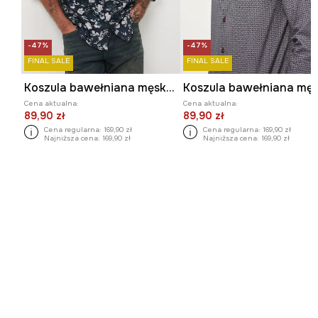
-47%
-47%
FINAL SALE
FINAL SALE
Koszula bawełniana męska z kołnierzykiem klasycznym wzorzysta
Cena aktualna:
Cena aktualna:
89,90 zł
89,90 zł
Cena regularna:
169,90 zł
Cena regularna:
169,90 zł
Najniższa cena:
169,90 zł
Najniższa cena:
169,90 zł