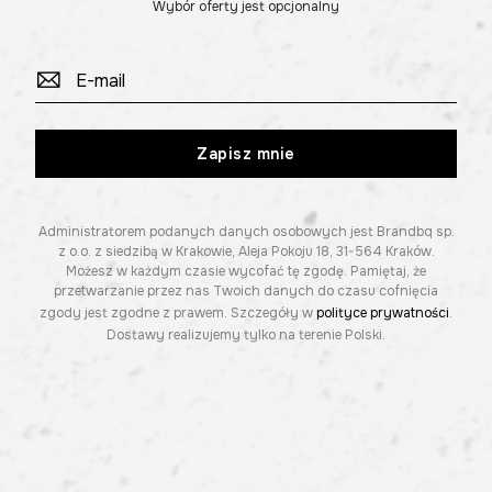
Wybór oferty jest opcjonalny
Zapisz mnie
Administratorem podanych danych osobowych jest Brandbq sp.
z o.o. z siedzibą w Krakowie, Aleja Pokoju 18, 31-564 Kraków.
Możesz w każdym czasie wycofać tę zgodę. Pamiętaj, że
przetwarzanie przez nas Twoich danych do czasu cofnięcia
zgody jest zgodne z prawem. Szczegóły w
polityce prywatności
.
Dostawy realizujemy tylko na terenie Polski.