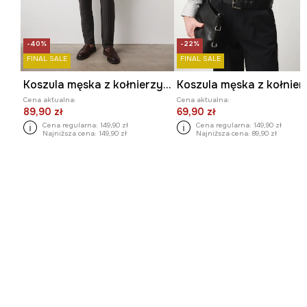
-40%
-22%
FINAL SALE
FINAL SALE
Koszula męska z kołnierzykiem klasycznym z fakturą
Cena aktualna:
Cena aktualna:
89,90 zł
69,90 zł
Cena regularna:
149,90 zł
Cena regularna:
149,90 zł
Najniższa cena:
149,90 zł
Najniższa cena:
89,90 zł