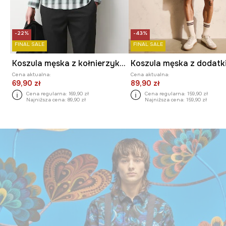
-22%
-43%
FINAL SALE
FINAL SALE
Koszula męska z kołnierzykiem klasycznym w kratę
Cena aktualna:
Cena aktualna:
69,90 zł
89,90 zł
Cena regularna:
169,90 zł
Cena regularna:
159,90 zł
Najniższa cena:
89,90 zł
Najniższa cena:
159,90 zł