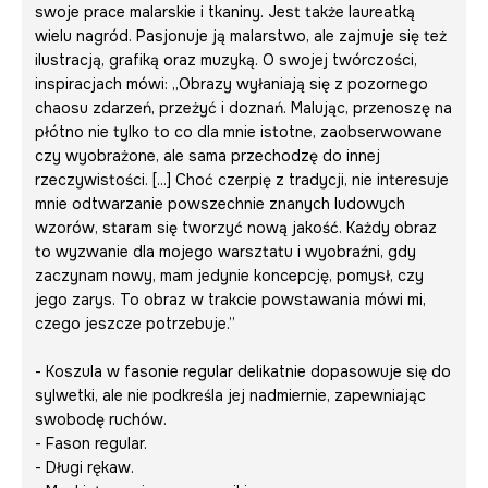
swoje prace malarskie i tkaniny. Jest także laureatką
wielu nagród. Pasjonuje ją malarstwo, ale zajmuje się też
ilustracją, grafiką oraz muzyką. O swojej twórczości,
inspiracjach mówi: „Obrazy wyłaniają się z pozornego
chaosu zdarzeń, przeżyć i doznań. Malując, przenoszę na
płótno nie tylko to co dla mnie istotne, zaobserwowane
czy wyobrażone, ale sama przechodzę do innej
rzeczywistości. [...] Choć czerpię z tradycji, nie interesuje
mnie odtwarzanie powszechnie znanych ludowych
wzorów, staram się tworzyć nową jakość. Każdy obraz
to wyzwanie dla mojego warsztatu i wyobraźni, gdy
zaczynam nowy, mam jedynie koncepcję, pomysł, czy
jego zarys. To obraz w trakcie powstawania mówi mi,
czego jeszcze potrzebuje.”
- Koszula w fasonie regular delikatnie dopasowuje się do
sylwetki, ale nie podkreśla jej nadmiernie, zapewniając
swobodę ruchów.
- Fason regular.
- Długi rękaw.