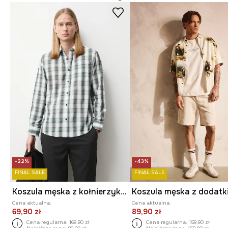
-22%
-43%
FINAL SALE
FINAL SALE
Koszula męska z kołnierzykiem klasycznym w kratę
Cena aktualna:
Cena aktualna:
69,90 zł
89,90 zł
Cena regularna:
169,90 zł
Cena regularna:
159,90 zł