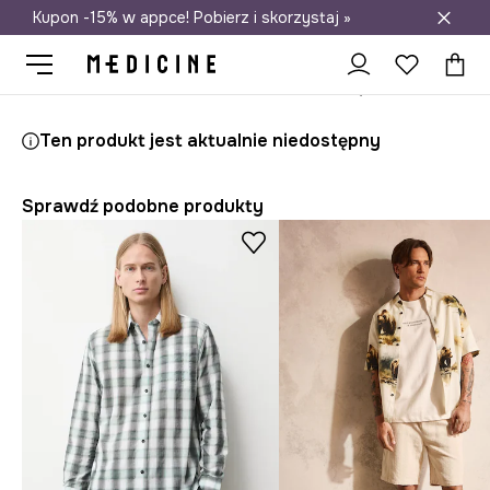
Kupon -15% w appce! Pobierz i skorzystaj »
Darmowa dostawa do salonów
Medicine
On
Odzież
Koszule
Ten produkt jest aktualnie niedostępny
Sprawdź podobne produkty