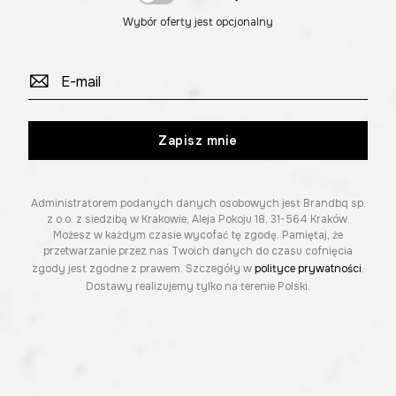
Wybór oferty jest opcjonalny
Zapisz mnie
Administratorem podanych danych osobowych jest Brandbq sp.
z o.o. z siedzibą w Krakowie, Aleja Pokoju 18, 31-564 Kraków.
Możesz w każdym czasie wycofać tę zgodę. Pamiętaj, że
przetwarzanie przez nas Twoich danych do czasu cofnięcia
zgody jest zgodne z prawem. Szczegóły w
polityce prywatności
.
Dostawy realizujemy tylko na terenie Polski.