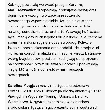
Kolekcję powstałą we współpracy z
Karoliną
Matyjaszkowicz
przepełniają intensywne barwy oraz
dynamiczne wzory, tworzące przestrzeń do
swobodnego wyrażania siebie. Artystka nieustanną
inspirację czerpie z folkloru, sztuki ludowej, sztuki
naiwnej, surrealizmu oraz brut artu. W swojej twórczości
łączy magię dawnych legend i oryginalność, a jej technika
spaja malarską precyzję z dozą swobody. Kolekcję
tworzą ubrania, akcesoria oraz dodatki i dekoracje z linii
Home, na których znalazły się finezyjne, wręcz baśniowe
wzory krajobrazów i postaci - zachęcają do spojrzenia
na codzienność przez pryzmat wyobraźni i podkreślają
magię, którą można odnaleźć w najmniejszych
szczegółach.
Karolina Matyjaszkowicz
- artystka urodzona w
Łowiczu w 1980 roku. Ukończyła łódzką Akademię Sztuk
Pięknych na Wydziale Tkaniny i Ubioru, o kierunku
Wzornictwo. Aktywnie uczestniczy w działaniach
środowiska artystycznego, prezentując na wystawach