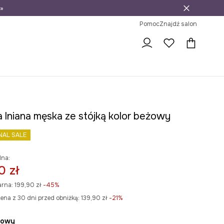
»
ni na zwrot
Pomoc
Znajdź salon
a lniana męska ze stójką kolor beżowy
NAL SALE
lna:
0 zł
arna:
199,90 zł
-45%
ena z 30 dni przed obniżką:
139,90 zł
 -21%
żowy