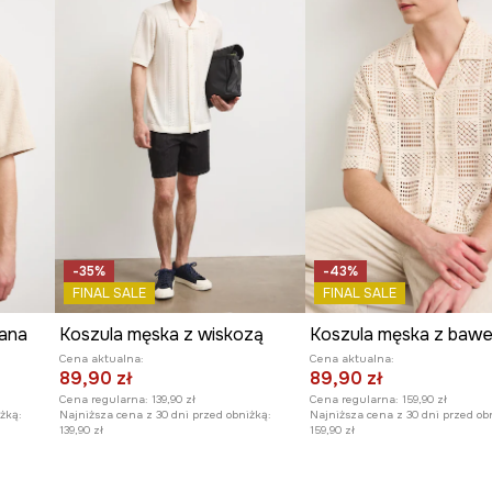
-35%
-43%
FINAL SALE
FINAL SALE
iana
Koszula męska z wiskozą
Koszula męska z bawe
Cena aktualna:
Cena aktualna:
89,90 zł
89,90 zł
Cena regularna:
139,90 zł
Cena regularna:
159,90 zł
żką:
Najniższa cena z 30 dni przed obniżką:
Najniższa cena z 30 dni przed ob
139,90 zł
159,90 zł