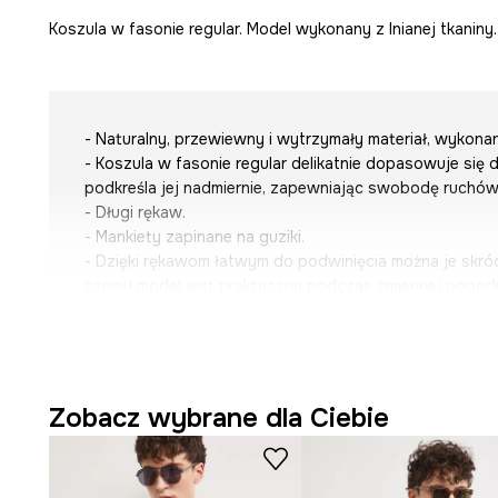
Koszula w fasonie regular. Model wykonany z lnianej tkaniny.
- Naturalny, przewiewny i wytrzymały materiał, wykona
- Koszula w fasonie regular delikatnie dopasowuje się do
podkreśla jej nadmiernie, zapewniając swobodę ruchów
- Długi rękaw.
- Mankiety zapinane na guziki.
- Dzięki rękawom łatwym do podwinięcia można je skróci
czemu model jest praktyczny podczas zmiennej pogod
- Model ze stójką.
- Krótkie zapięcie na guziki.
- Kieszonka na piersi zapinana na guzik.
- Melanżowa tkanina.
- Tkanina typu slub o nieregularnej teksturze.
Zobacz wybrane dla Ciebie
- Długość rękawa: 67 cm.
- Długość: 75,5 cm.
- Szerokość w klatce piersiowej: 55,5 cm.