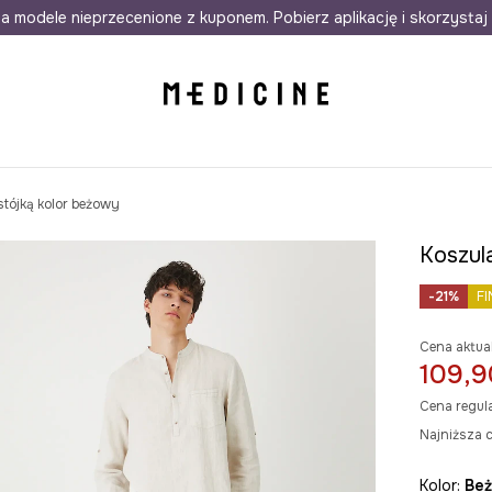
awet w 24h
a modele nieprzecenione z kuponem. Pobierz aplikację i skorzystaj 
Darmowa dostawa do salonów
30 d
stójką kolor beżowy
Koszul
-21%
FI
Cena aktua
109,9
Cena regul
Najniższa c
Kolor:
be