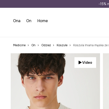
Wysyłka n
-15% n
Ona
On
Home
Medicine
On
Odzież
Koszule
Koszula lniana męska ze 
Video