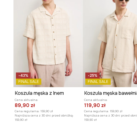
- Szerokość w barkach: 46 cm.
- Wymiary podane dla rozmiaru: M.
-43%
-25%
FINAL SALE
FINAL SALE
Koszula męska z lnem
Koszula męska bawełn
Cena aktualna:
Cena aktualna:
89,90 zł
119,90 zł
Cena regularna:
159,90 zł
Cena regularna:
159,90 zł
Najniższa cena z 30 dni przed obniżką:
Najniższa cena z 30 dni przed obni
159,90 zł
159,90 zł