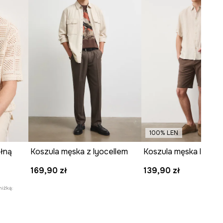
100% LEN
łną
Koszula męska z lyocellem
Koszula męska lniana
169,90 zł
139,90 zł
niżką: