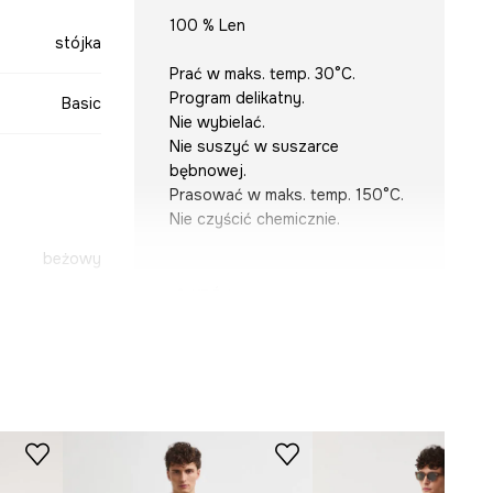
100 % Len
stójka
Prać w maks. temp. 30°C.
Program delikatny.
Basic
Nie wybielać.
Nie suszyć w suszarce
bębnowej.
Prasować w maks. temp. 150°C.
Nie czyścić chemicznie.
beżowy
KRÓJ
-KDMB02-08M
Krój
:
regular fit
Rękaw
:
długi