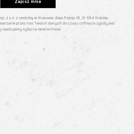
Zapisz mnie
z o.o. z siedzibą w Krakowie, Aleja Pokoju 18, 31-564 Kraków.
twarzanie przez nas Twoich danych do czasu cofnięcia zgody jest
 realizujemy tylko na terenie Polski.