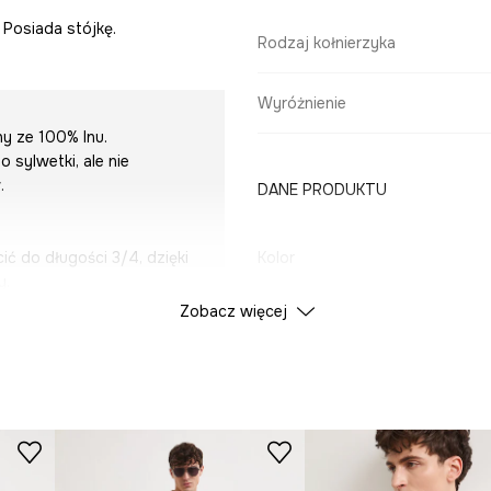
 Posiada stójkę.
Rodzaj kołnierzyka
Wyróżnienie
ny ze 100% lnu.
 sylwetki, ale nie
.
DANE PRODUKTU
ć do długości 3/4, dzięki
Kolor
y.
Zobacz więcej
ID Produktu
RS25
Producent