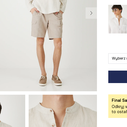
Wybierz 
Final Sa
Odkryj w
to osta