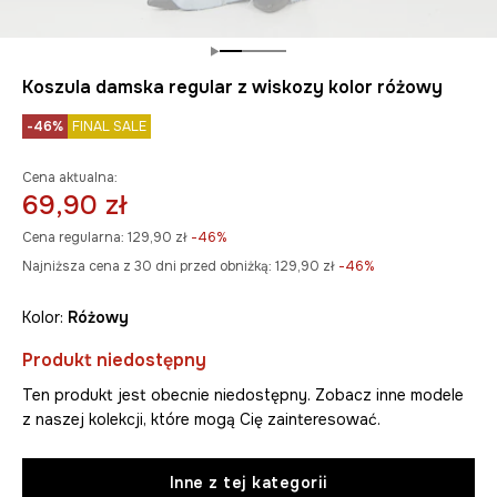
Koszula damska regular z wiskozy kolor różowy
-46%
FINAL SALE
Cena aktualna:
69,90 zł
Cena regularna:
129,90 zł
-46%
Najniższa cena z 30 dni przed obniżką:
129,90 zł
 -46%
Kolor:
różowy
Produkt niedostępny
Ten produkt jest obecnie niedostępny. Zobacz inne modele
z naszej kolekcji, które mogą Cię zainteresować.
Inne z tej kategorii