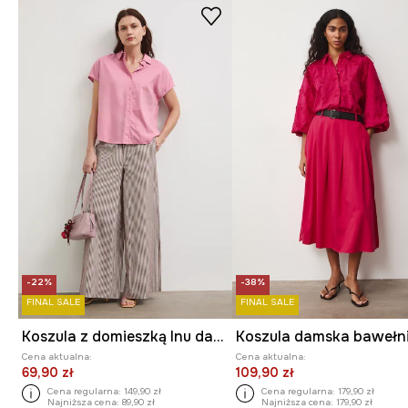
-22%
-38%
FINAL SALE
FINAL SALE
Koszula z domieszką lnu damska gładka
Cena aktualna:
Cena aktualna:
69,90 zł
109,90 zł
Cena regularna:
149,90 zł
Cena regularna:
179,90 zł
Najniższa cena:
89,90 zł
Najniższa cena:
179,90 zł