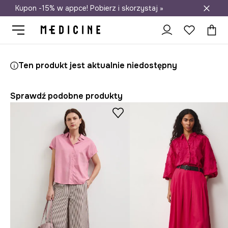
Kupon -15% w appce! Pobierz i skorzystaj »
Darmowa dostawa do salonów
Medicine
Ona
Odzież
Koszule i bluzki
Koszule
Ten produkt jest aktualnie niedostępny
Sprawdź podobne produkty