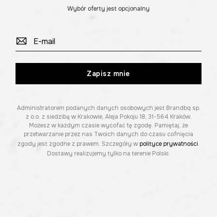
Wybór oferty jest opcjonalny
Zapisz mnie
Administratorem podanych danych osobowych jest Brandbq sp.
z o.o. z siedzibą w Krakowie, Aleja Pokoju 18, 31-564 Kraków.
Możesz w każdym czasie wycofać tę zgodę. Pamiętaj, że
przetwarzanie przez nas Twoich danych do czasu cofnięcia
zgody jest zgodne z prawem. Szczegóły w
polityce prywatności
.
Dostawy realizujemy tylko na terenie Polski.