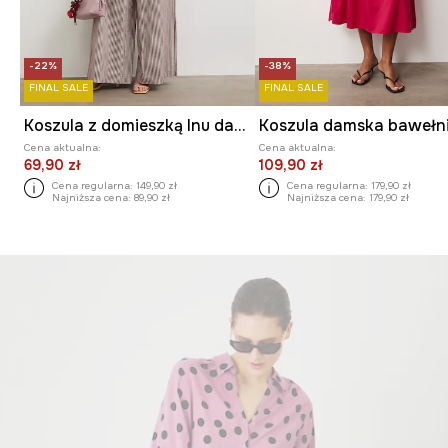
-22%
-38%
FINAL SALE
FINAL SALE
Koszula z domieszką lnu damska gładka
Cena aktualna:
Cena aktualna:
69,90 zł
109,90 zł
Cena regularna:
149,90 zł
Cena regularna:
179,90 zł
Najniższa cena:
89,90 zł
Najniższa cena:
179,90 zł