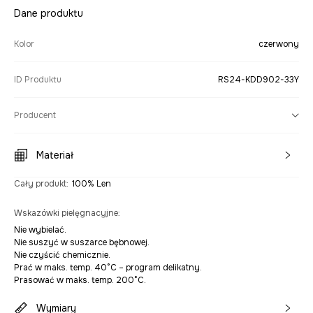
Dane produktu
Kolor
czerwony
ID Produktu
RS24-KDD902-33Y
Producent
Materiał
Cały produkt
:
100% Len
Wskazówki pielęgnacyjne
:
Nie wybielać.
Nie suszyć w suszarce bębnowej.
Nie czyścić chemicznie.
Prać w maks. temp. 40°C – program delikatny.
Prasować w maks. temp. 200°C.
Wymiary