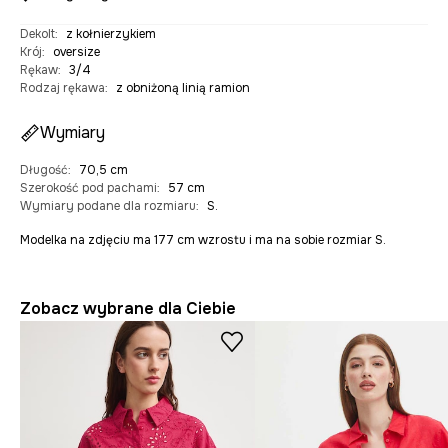
Dekolt
:
z kołnierzykiem
Krój
:
oversize
Rękaw
:
3/4
Rodzaj rękawa
:
z obniżoną linią ramion
Wymiary
Długość
:
70,5 cm
Szerokość pod pachami
:
57 cm
Wymiary podane dla rozmiaru
:
S.
Modelka na zdjęciu ma 177 cm wzrostu i ma na sobie rozmiar S.
Zobacz wybrane dla Ciebie