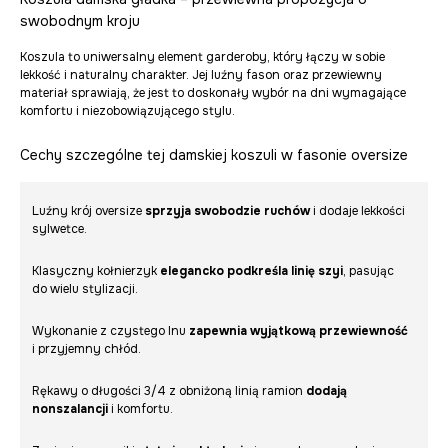
swobodnym kroju
Koszula to uniwersalny element garderoby, który łączy w sobie
lekkość i naturalny charakter. Jej luźny fason oraz przewiewny
materiał sprawiają, że jest to doskonały wybór na dni wymagające
komfortu i niezobowiązującego stylu.
Cechy szczególne tej damskiej koszuli w fasonie oversize
Luźny krój oversize
sprzyja swobodzie ruchów
i dodaje lekkości
sylwetce.
Klasyczny kołnierzyk
elegancko podkreśla linię szyi
, pasując
do wielu stylizacji.
Wykonanie z czystego lnu
zapewnia wyjątkową przewiewność
i przyjemny chłód.
Rękawy o długości 3/4 z obniżoną linią ramion
dodają
nonszalancji
i komfortu.