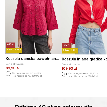
-43%
-38%
FINAL SALE
FINAL SALE
Koszula damska bawełniana ażurowa
Cena aktualna:
Cena aktualna:
89,90 zł
109,90 zł
Cena regularna:
159,90 zł
Cena regularna:
179,90 zł
Najniższa cena:
159,90 zł
Najniższa cena:
179,90 zł