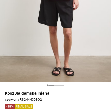
Koszula damska lniana
czerwona RS24-KDD902
-38%
FINAL SALE