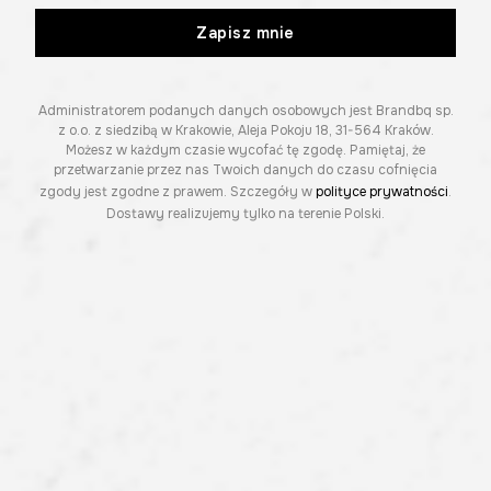
Zapisz mnie
Administratorem podanych danych osobowych jest Brandbq sp.
z o.o. z siedzibą w Krakowie, Aleja Pokoju 18, 31-564 Kraków.
Możesz w każdym czasie wycofać tę zgodę. Pamiętaj, że
przetwarzanie przez nas Twoich danych do czasu cofnięcia
zgody jest zgodne z prawem. Szczegóły w
polityce prywatności
.
Dostawy realizujemy tylko na terenie Polski.