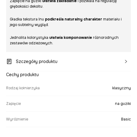
Zapięcie na guziki
ułatwia zakładanie
i pozwala na regulację
głębokości dekoltu.
Gładka tekstura lnu
podkreśla naturalny charakter
materiału i
jego subtelny wygląd.
Jednolita kolorystyka
ułatwia komponowanie
różnorodnych
zestawów odzieżowych.
Szczegóły produktu
Cechy produktu
Rodzaj kołnierzyka
klasyczny
Zapięcie
na guziki
Wyróżnienie
Basic