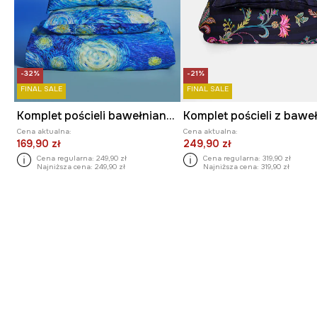
-32%
-21%
FINAL SALE
FINAL SALE
Komplet pościeli bawełnianej z kolekcji Eviva L'arte
Cena aktualna:
Cena aktualna:
169,90 zł
249,90 zł
Cena regularna:
249,90 zł
Cena regularna:
319,90 zł
Najniższa cena:
249,90 zł
Najniższa cena:
319,90 zł