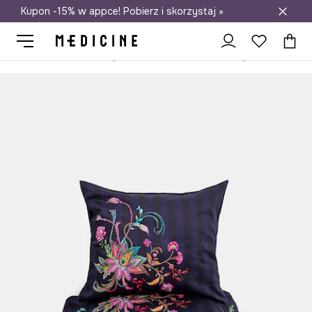
Kupon -15% w appce! Pobierz i skorzystaj »
Darmowa dostawa do salonów
Medicine
Home
Sypialnia
Pościele
Komplety pościeli