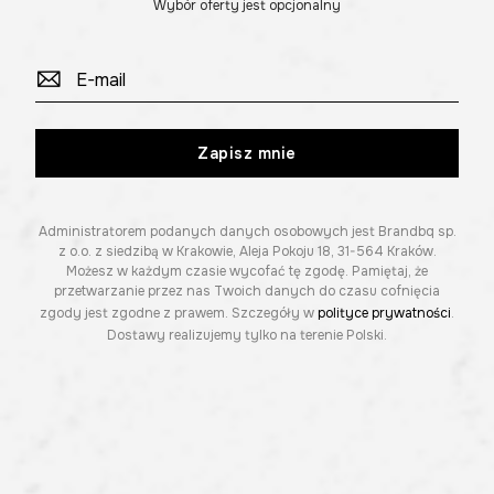
Wybór oferty jest opcjonalny
Zapisz mnie
Administratorem podanych danych osobowych jest Brandbq sp.
z o.o. z siedzibą w Krakowie, Aleja Pokoju 18, 31-564 Kraków.
Możesz w każdym czasie wycofać tę zgodę. Pamiętaj, że
przetwarzanie przez nas Twoich danych do czasu cofnięcia
zgody jest zgodne z prawem. Szczegóły w
polityce prywatności
.
Dostawy realizujemy tylko na terenie Polski.