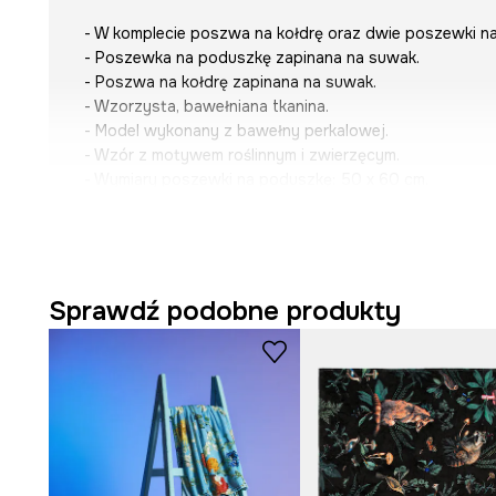
- W komplecie poszwa na kołdrę oraz dwie poszewki na
- Poszewka na poduszkę zapinana na suwak.
- Poszwa na kołdrę zapinana na suwak.
- Wzorzysta, bawełniana tkanina.
- Model wykonany z bawełny perkalowej.
- Wzór z motywem roślinnym i zwierzęcym.
- Wymiary poszewki na poduszkę: 50 x 60 cm.
- Wymiary poszwy na kołdrę: 200 x 200 cm.
Sprawdź podobne produkty