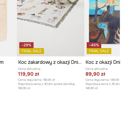
-29%
-40%
FINAL SALE
FINAL SALE
cm
Koc żakardowy z okazji Dnia Psa – Zofia Różycka x Medicine
Koc z okazji Dnia Kot
Cena aktualna:
Cena aktualna:
119,90 zł
89,90 zł
Cena regularna:
169,90 zł
Cena regularna:
149,90 zł
Najniższa cena z 30 dni przed obniżką:
Najniższa cena z 30 dni przed o
169,90 zł
149,90 zł