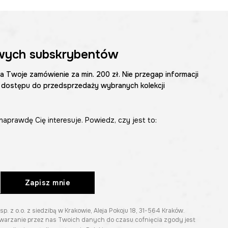
wych subskrybentów
na Twoje zamówienie za min. 200 zł. Nie przegap informacji
 dostępu do przedsprzedaży wybranych kolekcji
naprawdę Cię interesuje. Powiedz, czy jest to:
Zapisz mnie
z o.o. z siedzibą w Krakowie, Aleja Pokoju 18, 31-564 Kraków.
twarzanie przez nas Twoich danych do czasu cofnięcia zgody jest