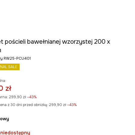
t pościeli bawełnianej wzorzystej 200 x
m
owy RW25-PCU401
INAL SALE
lna:
0 zł
arna:
299,90 zł
-43%
ena z 30 dni przed obniżką:
299,90 zł
 -43%
żowy
 niedostępny