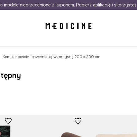
awet w 24h
a modele nieprzecenione z kuponem. Pobierz aplikację i skorzystaj 
Darmowa dostawa do salonów
30 d
Komplet pościeli bawełnianej wzorzystej 200 x 200 cm
stępny