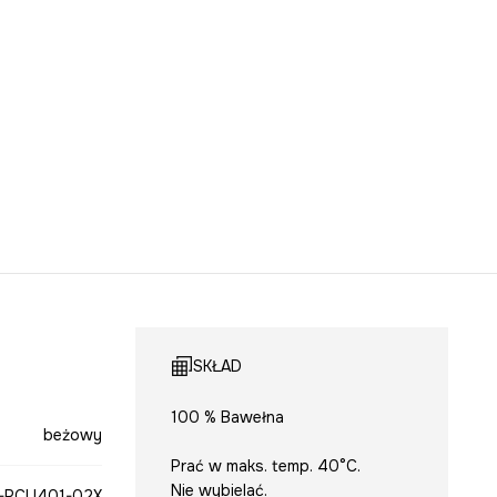
SKŁAD
100 % Bawełna
beżowy
Prać w maks. temp. 40°C.
Nie wybielać.
-PCU401-02X