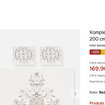
Komple
200 c
kolor beż
-43%
F
Cena aktua
169,9
Cena regul
Najniższa c
Kolor:
be
Produkt