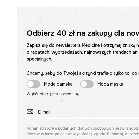
Odbierz
40 zł
na zakupy dla no
Zapisz się do newslettera Medicine i otrzymaj zniżkę 
o rabatach, wyprzedażach, najnowszych trendach ani
specjalnych.
Chcemy, żeby do Twojej skrzynki trafiało tylko to, co 
Moda damska
Moda męska
Wybór oferty jest opcjonalny
Administratorem podanych danych osobowych jest Brandbq sp. 
Możesz w każdym czasie wycofać tę zgodę. Pamiętaj, że prze