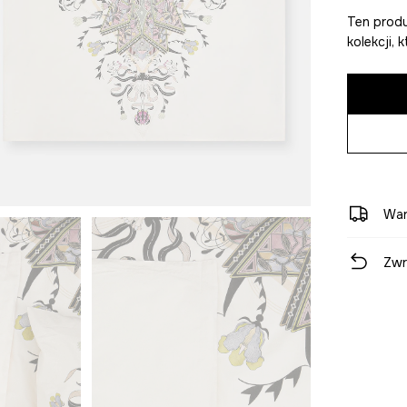
Ten produ
kolekcji,
War
Zwr