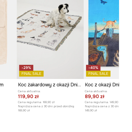
-29%
-40%
FINAL SALE
FINAL SALE
cm
Koc żakardowy z okazji Dnia Psa – Zofia Różycka x Medicine
Koc z okazji Dnia Kot
Cena aktualna:
Cena aktualna:
119,90 zł
89,90 zł
Cena regularna:
169,90 zł
Cena regularna:
149,90 zł
Najniższa cena z 30 dni przed obniżką:
Najniższa cena z 30 dni przed o
169,90 zł
149,90 zł