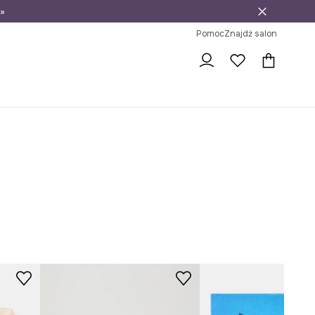
»
ni na zwrot
Pomoc
Znajdź salon