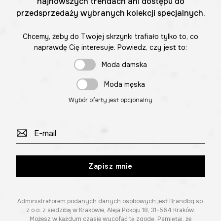
najnowszych trendach ani dostępu do
przedsprzedaży wybranych kolekcji specjalnych.
Chcemy, żeby do Twojej skrzynki trafiało tylko to, co
naprawdę Cię interesuje. Powiedz, czy jest to:
Moda damska
Moda męska
Wybór oferty jest opcjonalny
Zapisz mnie
Administratorem podanych danych osobowych jest Brandbq sp.
z o.o. z siedzibą w Krakowie, Aleja Pokoju 18, 31-564 Kraków.
Możesz w każdym czasie wycofać tę zgodę. Pamiętaj, że