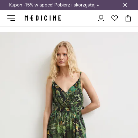
Kupon -15% w appce! Pobierz i skorzystaj »
Darmowa dostawa do salonów
Medicine
Ona
Odzież
Kombinezony