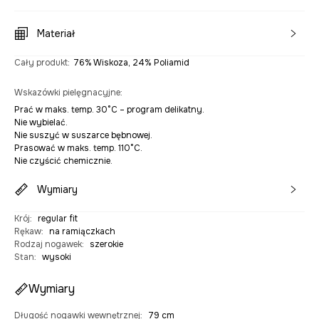
Materiał
Cały produkt
:
76% Wiskoza, 24% Poliamid
Wskazówki pielęgnacyjne
:
Prać w maks. temp. 30°C – program delikatny.
Nie wybielać.
Nie suszyć w suszarce bębnowej.
Prasować w maks. temp. 110°C.
Nie czyścić chemicznie.
Wymiary
Krój
:
regular fit
Rękaw
:
na ramiączkach
Rodzaj nogawek
:
szerokie
Stan
:
wysoki
Wymiary
Długość nogawki wewnętrznej
:
79 cm