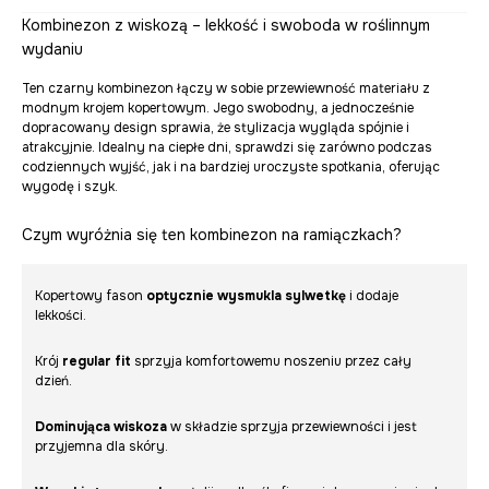
Kombinezon z wiskozą – lekkość i swoboda w roślinnym
wydaniu
Ten czarny kombinezon łączy w sobie przewiewność materiału z
modnym krojem kopertowym. Jego swobodny, a jednocześnie
dopracowany design sprawia, że stylizacja wygląda spójnie i
atrakcyjnie. Idealny na ciepłe dni, sprawdzi się zarówno podczas
codziennych wyjść, jak i na bardziej uroczyste spotkania, oferując
wygodę i szyk.
Czym wyróżnia się ten kombinezon na ramiączkach?
Kopertowy fason
optycznie wysmukla sylwetkę
i dodaje
lekkości.
Krój
regular fit
sprzyja komfortowemu noszeniu przez cały
dzień.
Dominująca wiskoza
w składzie sprzyja przewiewności i jest
przyjemna dla skóry.