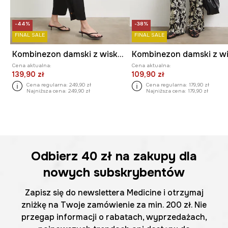
-44%
-38%
FINAL SALE
FINAL SALE
Kombinezon damski z wiskozą
Cena aktualna:
Cena aktualna:
139,90 zł
109,90 zł
Cena regularna:
249,90 zł
Cena regularna:
179,90 zł
Najniższa cena:
249,90 zł
Najniższa cena:
179,90 zł
Odbierz
40 zł
na zakupy dla
nowych subskrybentów
Zapisz się do newslettera Medicine i otrzymaj
zniżkę na Twoje zamówienie za min. 200 zł. Nie
przegap informacji o rabatach, wyprzedażach,