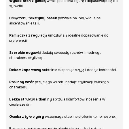
Wysoki stan z gumką
w talii podkreśla figurę i dopasowuje się do
sylwetki.
Dołączony
tekstylny pasek
pozwala na indywidualne
akcentowanie talii.
Ramiączka z regulacją
umożliwiają idealne dopasowanie do
preferencji.
Szerokie nogawki
dodają swobody ruchów i modnego
charakteru stylizacji.
Dekolt kopertowy
subtelnie eksponuje szyję i dodaje kobiecości.
Roślinny wzór
przyciąga wzrok i nadaje stylizacji świeżego
charakteru.
Lekka struktura tkaniny
sprzyja komfortowi noszenia w
cieplejsze dni.
Gumka z tyłu u góry
wspomaga stabilne ułożenie kombinezonu.
Rozmieszczenie wzoru może różnić się na każdej sztuce