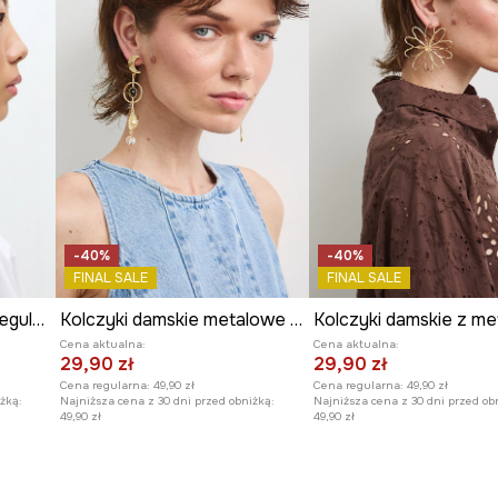
-40%
-40%
FINAL SALE
FINAL SALE
Kolczyki damskie o nieregularnym kształcie
Kolczyki damskie metalowe z agatem
Cena aktualna:
Cena aktualna:
29,90 zł
29,90 zł
Cena regularna:
49,90 zł
Cena regularna:
49,90 zł
żką:
Najniższa cena z 30 dni przed obniżką:
Najniższa cena z 30 dni przed ob
49,90 zł
49,90 zł