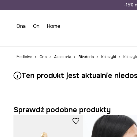
Wysyłka n
-15% n
Ona
On
Home
Medicine
Ona
Akcesoria
Biżuteria
Kolczyki
Kolczyk
Ten produkt jest aktualnie niedo
Sprawdź podobne produkty