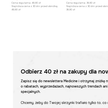
Cena regularna:
49,90 zł
Cena regularna:
39,90 zł
Najniższa cena z 30 dni przed obniżką:
Najniższa cena z 30 dni przed obni
49,90 zł
39,90 zł
Odbierz
40 zł
na zakupy dla no
Zapisz się do newslettera Medicine i otrzymaj zniżkę 
o rabatach, wyprzedażach, najnowszych trendach ani
specjalnych.
Chcemy, żeby do Twojej skrzynki trafiało tylko to, co 