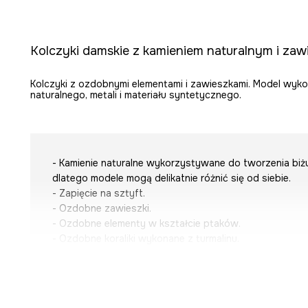
Kolczyki damskie z kamieniem naturalnym i zaw
Kolczyki z ozdobnymi elementami i zawieszkami. Model wyko
naturalnego, metali i materiału syntetycznego.
- Kamienie naturalne wykorzystywane do tworzenia biżu
dlatego modele mogą delikatnie różnić się od siebie.
- Zapięcie na sztyft.
- Ozdobne zawieszki.
- Ozdobne elementy w kształcie ptaków.
- Ozdobne koraliki wykonane z turmalinu.
Chcesz zapakować ten produkt na prezent? W koszyk
„Zapakuj na prezent”
, a my zrobimy to dla Ciebie.