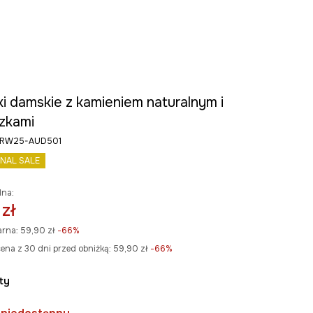
i damskie z kamieniem naturalnym i
zkami
ty RW25-AUD501
INAL SALE
lna:
 zł
arna:
59,90 zł
-66%
ena z 30 dni przed obniżką:
59,90 zł
 -66%
oty