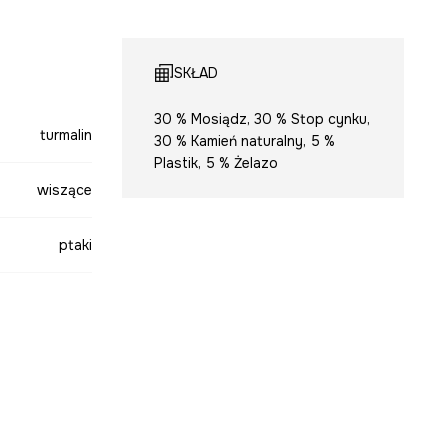
SKŁAD
30 % Mosiądz, 30 % Stop cynku,
turmalin
30 % Kamień naturalny, 5 %
Plastik, 5 % Żelazo
wiszące
ptaki
złoty
-AUD501-GLX