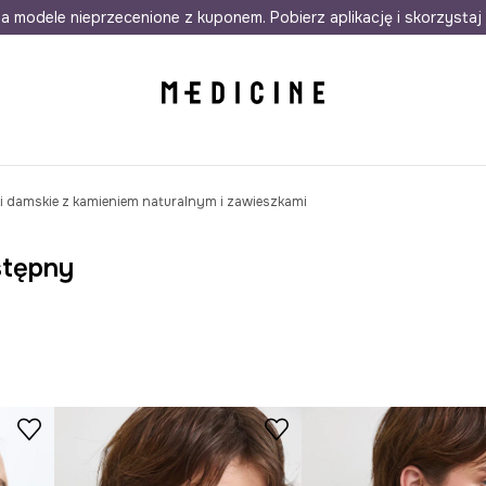
awet w 24h
a modele nieprzecenione z kuponem. Pobierz aplikację i skorzystaj 
Darmowa dostawa do salonów
30 d
i damskie z kamieniem naturalnym i zawieszkami
stępny