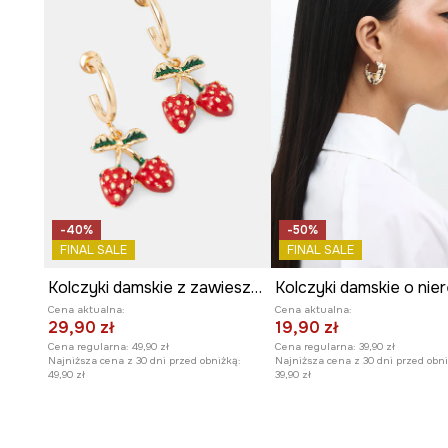
-40%
-50%
FINAL SALE
FINAL SALE
Kolczyki damskie z zawieszkami
Cena aktualna:
Cena aktualna:
29,90 zł
19,90 zł
Cena regularna:
49,90 zł
Cena regularna:
39,90 zł
Najniższa cena z 30 dni przed obniżką:
Najniższa cena z 30 dni przed obni
49,90 zł
39,90 zł