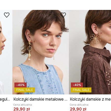
Producent
-40%
-40%
FINAL SALE
FINAL SALE
Kolczyki damskie o nieregularnym kształcie
Kolczyki damskie metalowe z agatem
Cena aktualna:
Cena aktualna:
29,90 zł
29,90 zł