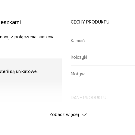
ieszkami
CECHY PRODUKTU
nany z połączenia kamienia
Kamień
Kolczyki
terii są unikatowe,
Motyw
DANE PRODUKTU
Zobacz więcej
Kolor
u zakupów zaznacz opcję
ID Produktu
RW25