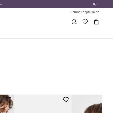
»
ni na zwrot
Pomoc
Znajdź salon