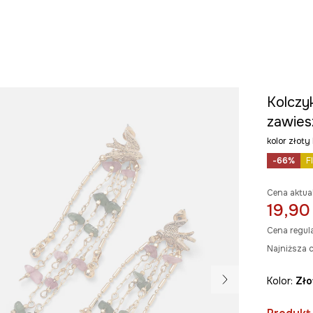
Kolczyk
zawies
kolor zło
-66%
F
Cena aktua
19,90
Cena regul
Najniższa c
Kolor:
zł