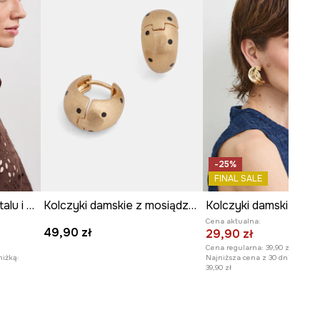
-25%
FINAL SALE
Kolczyki damskie z metalu i stali nierdzewnej
Kolczyki damskie z mosiądzu i żywicy syntetycznej
Kolczyki damskie
Cena aktualna:
49,90 zł
29,90 zł
Cena regularna:
39,90 zł
niżką:
Najniższa cena z 30 dni przed o
39,90 zł