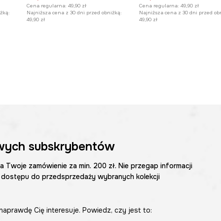
Cena regularna:
49,90 zł
Cena regularna:
49,90 zł
żką:
Najniższa cena z 30 dni przed obniżką:
Najniższa cena z 30 dni przed ob
49,90 zł
49,90 zł
wych subskrybentów
na Twoje zamówienie za min. 200 zł. Nie przegap informacji
 dostępu do przedsprzedaży wybranych kolekcji
naprawdę Cię interesuje. Powiedz, czy jest to: