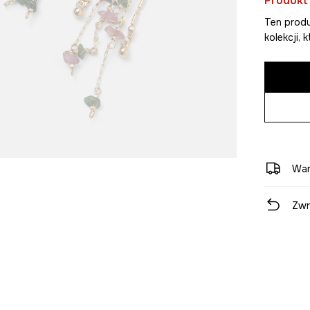
Produkt
Ten produ
kolekcji,
War
Zwr