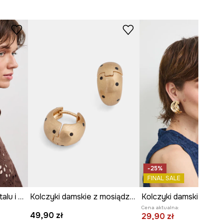
-25%
FINAL SALE
Kolczyki damskie z metalu i stali nierdzewnej
Kolczyki damskie z mosiądzu i żywicy syntetycznej
Kolczyki damskie
Cena aktualna:
49,90 zł
29,90 zł