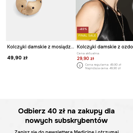
-40%
FINAL SALE
Kolczyki damskie z mosiądzu i żywicy syntetycznej
Cena aktualna:
49,90 zł
29,90 zł
Cena regularna:
49,90 zł
Najniższa cena:
49,90 zł
Odbierz
40 zł
na zakupy dla
nowych subskrybentów
Zapisz się do newslettera Medicine i otrzymaj