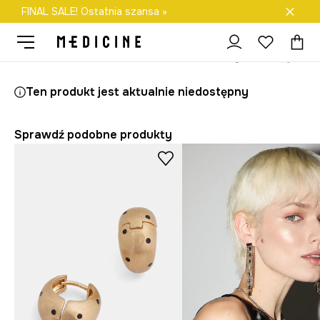
FINAL SALE! Ostatnia szansa »
Darmowa dostawa do salonów
Medicine
Ona
Akcesoria
Biżuteria
Kolczyki
Kolczyki dams
Ten produkt jest aktualnie niedostępny
Sprawdź podobne produkty