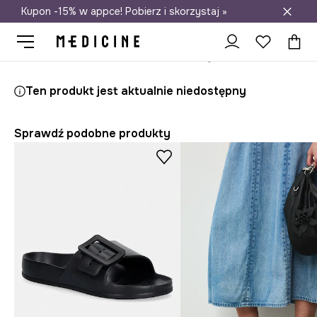
Kupon -15% w appce! Pobierz i skorzystaj »
Darmowa dostawa do salonów
Medicine
Ona
Obuwie
Klapki i sandały
Klapki
Ten produkt jest aktualnie niedostępny
Sprawdź podobne produkty