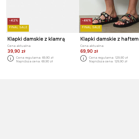
-42%
-46%
FINAL SALE
FINAL SALE
Klapki damskie z klamrą
Klapki damskie z haftem
Cena aktualna:
Cena aktualna:
39,90 zł
69,90 zł
Cena regularna:
69,90 zł
Cena regularna:
129,90 zł
Najniższa cena:
69,90 zł
Najniższa cena:
129,90 zł