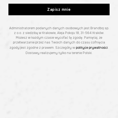
Zapisz mnie
Administratorem podanych danych osobowych jest Brandbq sp.
z o.o. z siedzibą w Krakowie, Aleja Pokoju 18, 31-564 Kraków.
Możesz w każdym czasie wycofać tę zgodę. Pamiętaj, że
przetwarzanie przez nas Twoich danych do czasu cofnięcia
zgody jest zgodne z prawem. Szczegóły w
polityce prywatności
.
Dostawy realizujemy tylko na terenie Polski.