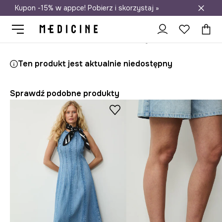
Kupon -15% w appce! Pobierz i skorzystaj »
Darmowa dostawa do salonów
Medicine
Ona
Obuwie
Klapki i sandały
Klapki
Ten produkt jest aktualnie niedostępny
Sprawdź podobne produkty