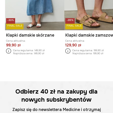
-33%
-35%
FINAL SALE
FINAL SALE
Klapki damskie skórzane
Cena aktualna:
Cena aktualna:
99,90 zł
129,90 zł
Cena regularna:
149,90 zł
Cena regularna:
199,90 zł
Najniższa cena:
149,90 zł
Najniższa cena:
199,90 zł
Odbierz
40 zł
na zakupy dla
nowych subskrybentów
Zapisz się do newslettera Medicine i otrzymaj