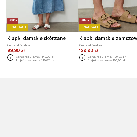
-33%
-35%
FINAL SALE
FINAL SALE
Klapki damskie skórzane
Cena aktualna:
Cena aktualna:
99,90 zł
129,90 zł
Cena regularna:
149,90 zł
Cena regularna:
199,90 zł
Najniższa cena:
149,90 zł
Najniższa cena:
199,90 zł