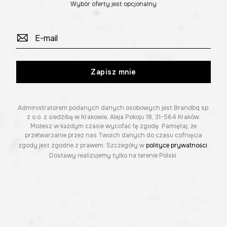
Wybór oferty jest opcjonalny
Zapisz mnie
Administratorem podanych danych osobowych jest Brandbq sp.
z o.o. z siedzibą w Krakowie, Aleja Pokoju 18, 31-564 Kraków.
Możesz w każdym czasie wycofać tę zgodę. Pamiętaj, że
przetwarzanie przez nas Twoich danych do czasu cofnięcia
zgody jest zgodne z prawem. Szczegóły w
polityce prywatności
.
Dostawy realizujemy tylko na terenie Polski.