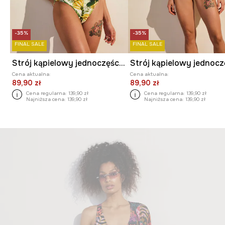
-35%
-35%
FINAL SALE
FINAL SALE
Strój kąpielowy jednoczęściowy damski z motywem roślinnym
Cena aktualna:
Cena aktualna:
89,90 zł
89,90 zł
Cena regularna:
139,90 zł
Cena regularna:
139,90 zł
Najniższa cena:
139,90 zł
Najniższa cena:
139,90 zł