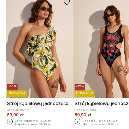
-35%
-35%
FINAL SALE
FINAL SALE
Strój kąpielowy jednoczęściowy damski z motywem roślinnym
Cena aktualna:
Cena aktualna:
89,90 zł
89,90 zł
Cena regularna:
139,90 zł
Cena regularna:
139,90 zł
Najniższa cena:
139,90 zł
Najniższa cena:
139,90 zł