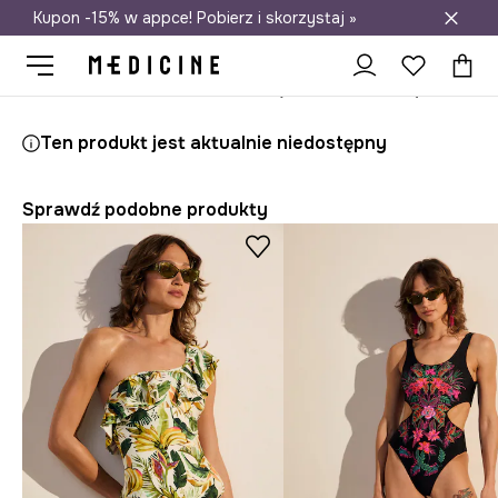
Kupon -15% w appce! Pobierz i skorzystaj »
Darmowa dostawa do salonów
Medicine
Ona
Odzież
Stroje kąpielowe
Jednoczęściowe
Ten produkt jest aktualnie niedostępny
Sprawdź podobne produkty