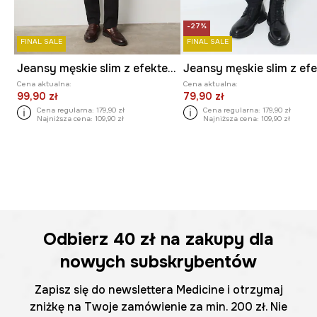
-27%
FINAL SALE
FINAL SALE
Jeansy męskie slim z efektem sprania
Cena aktualna:
Cena aktualna:
99,90 zł
79,90 zł
Cena regularna:
179,90 zł
Cena regularna:
179,90 zł
Najniższa cena:
109,90 zł
Najniższa cena:
109,90 zł
Odbierz
40 zł
na zakupy dla
nowych subskrybentów
Zapisz się do newslettera Medicine i otrzymaj
zniżkę na Twoje zamówienie za min. 200 zł. Nie