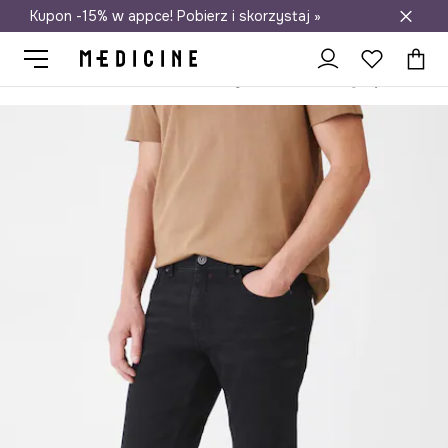
Kupon -15% w appce! Pobierz i skorzystaj »
Darmowa dostawa do salonów
Medicine
On
Odzież
Jeansy
Slim