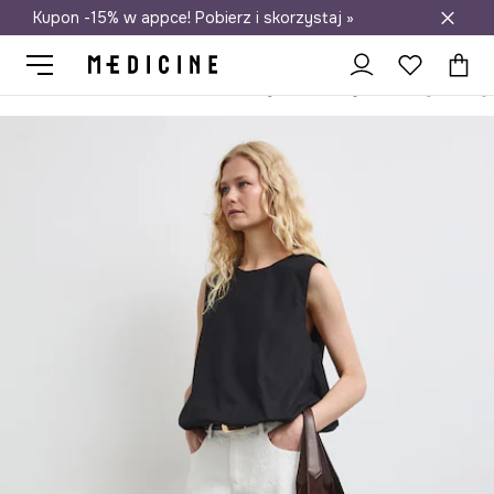
Kupon -15% w appce! Pobierz i skorzystaj »
Darmowa dostawa do salonów
Medicine
Ona
Odzież
Jeansy
Wide Leg
Jeansy wide leg