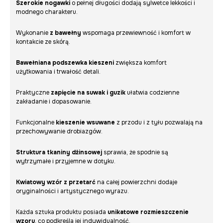
Szerokie nogawki
o pełnej długości dodają sylwetce lekkości i
modnego charakteru.
Wykonanie
z bawełny
wspomaga przewiewność i komfort w
kontakcie ze skórą.
Bawełniana podszewka kieszeni
zwiększa komfort
użytkowania i trwałość detali.
Praktyczne
zapięcie na suwak i guzik
ułatwia codzienne
zakładanie i dopasowanie.
Funkcjonalne
kieszenie wsuwane
z przodu i z tyłu pozwalają na
przechowywanie drobiazgów.
Struktura tkaniny dżinsowej
sprawia, że spodnie są
wytrzymałe i przyjemne w dotyku.
Kwiatowy wzór z przetarć
na całej powierzchni dodaje
oryginalności i artystycznego wyrazu.
Każda sztuka produktu posiada
unikatowe rozmieszczenie
wzoru
, co podkreśla jej indywidualność.