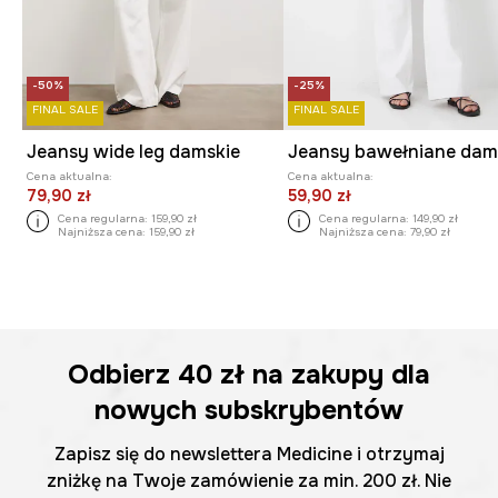
-50%
-25%
FINAL SALE
FINAL SALE
Jeansy wide leg damskie
Cena aktualna:
Cena aktualna:
79,90 zł
59,90 zł
Cena regularna:
159,90 zł
Cena regularna:
149,90 zł
Najniższa cena:
159,90 zł
Najniższa cena:
79,90 zł
Odbierz
40 zł
na zakupy dla
nowych subskrybentów
Zapisz się do newslettera Medicine i otrzymaj
zniżkę na Twoje zamówienie za min. 200 zł. Nie