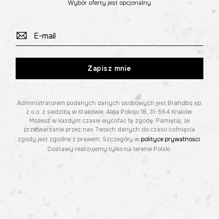
Wybór oferty jest opcjonalny
Zapisz mnie
Administratorem podanych danych osobowych jest Brandbq sp.
z o.o. z siedzibą w Krakowie, Aleja Pokoju 18, 31-564 Kraków.
Możesz w każdym czasie wycofać tę zgodę. Pamiętaj, że
przetwarzanie przez nas Twoich danych do czasu cofnięcia
zgody jest zgodne z prawem. Szczegóły w
polityce prywatności
.
Dostawy realizujemy tylko na terenie Polski.