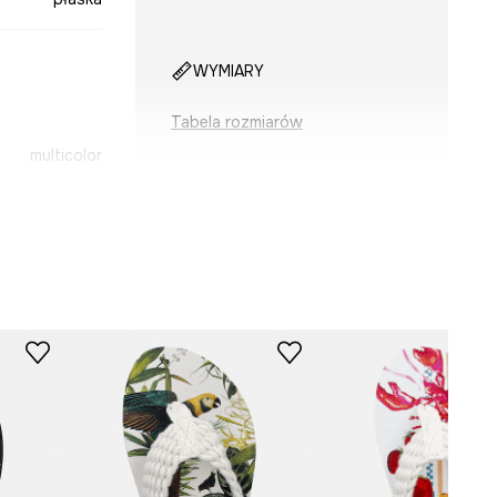
WYMIARY
Tabela rozmiarów
multicolor
-KLDA15-MLA