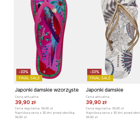
-33%
-33%
FINAL SALE
FINAL SALE
Japonki damskie wzorzyste
Japonki damskie
Cena aktualna:
Cena aktualna:
39,90 zł
39,90 zł
Cena regularna:
59,90 zł
Cena regularna:
59,90 zł
Najniższa cena z 30 dni przed obniżką:
Najniższa cena z 30 dni przed obni
59,90 zł
59,90 zł