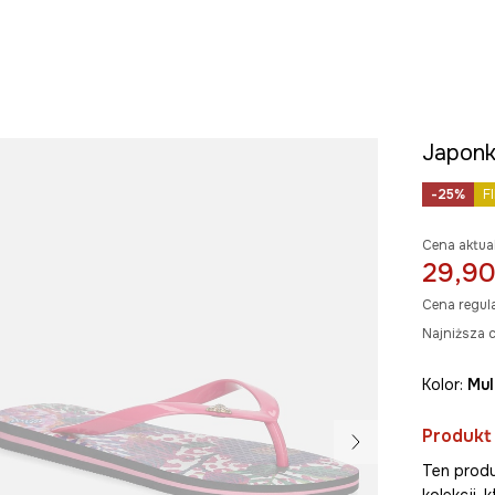
Japonk
-25%
F
Cena aktua
29,90
Cena regul
Najniższa c
Kolor:
mu
Produkt
Ten produ
kolekcji,