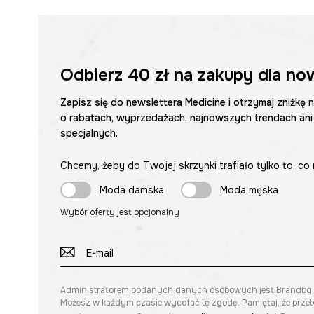
Odbierz
40 zł
na zakupy dla no
Zapisz się do newslettera Medicine i otrzymaj zniżkę 
o rabatach, wyprzedażach, najnowszych trendach ani
specjalnych.
Chcemy, żeby do Twojej skrzynki trafiało tylko to, co 
Moda damska
Moda męska
Wybór oferty jest opcjonalny
Administratorem podanych danych osobowych jest Brandbq sp. 
Możesz w każdym czasie wycofać tę zgodę. Pamiętaj, że prze