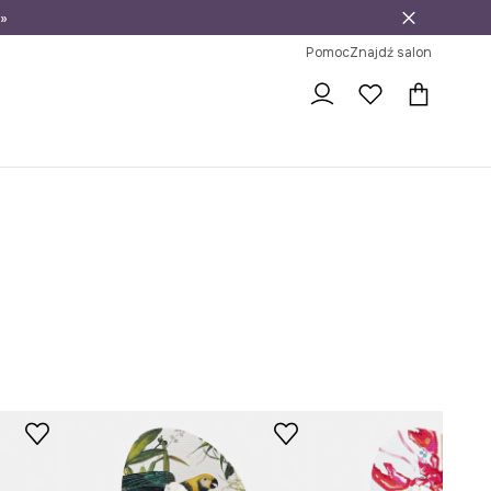
»
ni na zwrot
Pomoc
Znajdź salon