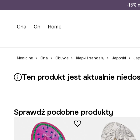
Wysyłka n
-15% n
Ona
On
Home
Medicine
Ona
Obuwie
Klapki i sandały
Japonki
Jap
Ten produkt jest aktualnie niedo
Sprawdź podobne produkty