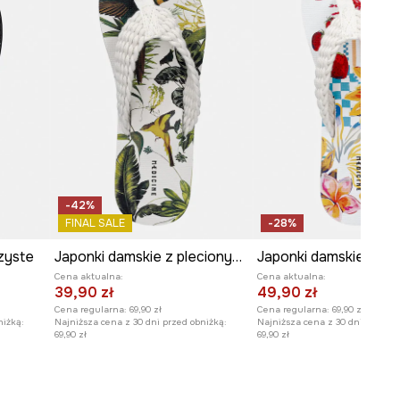
-42%
FINAL SALE
-28%
zyste
Japonki damskie z plecionym paskiem
Cena aktualna:
Cena aktualna:
39,90 zł
49,90 zł
Cena regularna:
69,90 zł
Cena regularna:
69,90 zł
niżką:
Najniższa cena z 30 dni przed obniżką:
Najniższa cena z 30 dni przed o
69,90 zł
69,90 zł