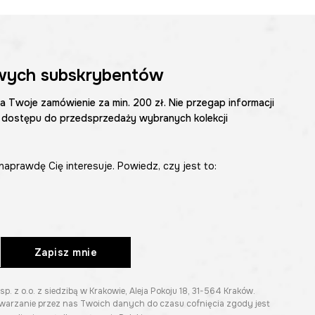
wych subskrybentów
na Twoje zamówienie za min. 200 zł. Nie przegap informacji
 dostępu do przedsprzedaży wybranych kolekcji
naprawdę Cię interesuje. Powiedz, czy jest to:
Zapisz mnie
z o.o. z siedzibą w Krakowie, Aleja Pokoju 18, 31-564 Kraków.
twarzanie przez nas Twoich danych do czasu cofnięcia zgody jest