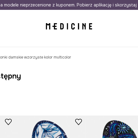
awet w 24h
a modele nieprzecenione z kuponem. Pobierz aplikację i skorzystaj 
Darmowa dostawa do salonów
30 d
onki damskie wzorzyste kolor multicolor
stępny