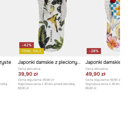
-42%
FINAL SALE
-28%
zyste
Japonki damskie z plecionym paskiem
Cena aktualna:
Cena aktualna:
39,90 zł
49,90 zł
Cena regularna:
69,90 zł
Cena regularna:
69,90 zł
niżką:
Najniższa cena z 30 dni przed obniżką:
Najniższa cena z 30 dni przed o
69,90 zł
69,90 zł