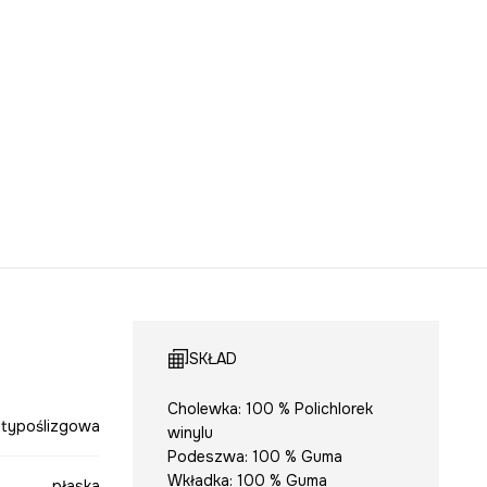
SKŁAD
Cholewka: 100 % Polichlorek
ntypoślizgowa
winylu
Podeszwa: 100 % Guma
Wkładka: 100 % Guma
płaska