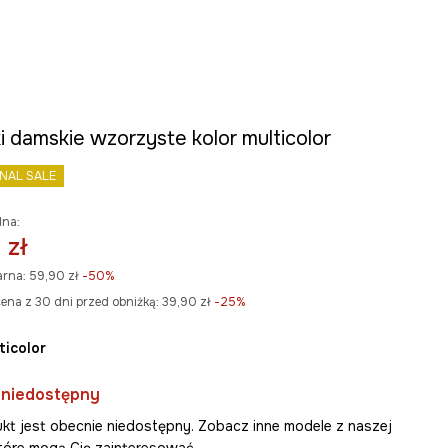
i damskie wzorzyste kolor multicolor
INAL SALE
lna:
 zł
arna:
59,90 zł
-50%
ena z 30 dni przed obniżką:
39,90 zł
 -25%
lticolor
 niedostępny
kt jest obecnie niedostępny. Zobacz inne modele z naszej
 które mogą Cię zainteresować.