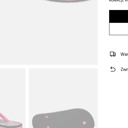
War
Zwr