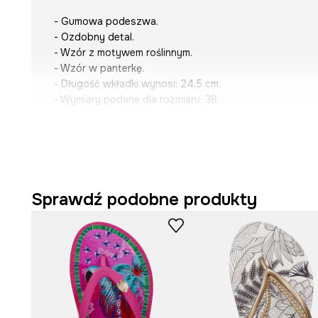
- Gumowa podeszwa.
- Ozdobny detal.
- Wzór z motywem roślinnym.
- Wzór w panterkę.
- Długość wkładki wynosi: 24,5 cm.
- Wymiary podane dla rozmiaru: 38.
Sprawdź podobne produkty