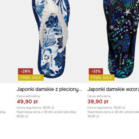
-28%
-33%
FINAL SALE
FINAL SALE
Japonki damskie z plecionymi paskami
Japonki damskie wzor
Cena aktualna:
Cena aktualna:
49,90 zł
39,90 zł
Cena regularna:
69,90 zł
Cena regularna:
59,90 zł
żką:
Najniższa cena z 30 dni przed obniżką:
Najniższa cena z 30 dni przed ob
69,90 zł
59,90 zł