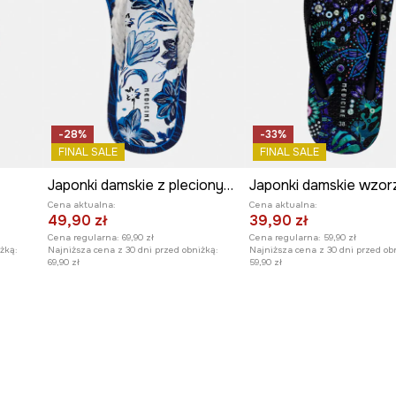
-28%
-33%
FINAL SALE
FINAL SALE
Japonki damskie z plecionymi paskami
Japonki damskie wzor
Cena aktualna:
Cena aktualna:
49,90 zł
39,90 zł
Cena regularna:
69,90 zł
Cena regularna:
59,90 zł
żką:
Najniższa cena z 30 dni przed obniżką:
Najniższa cena z 30 dni przed ob
69,90 zł
59,90 zł