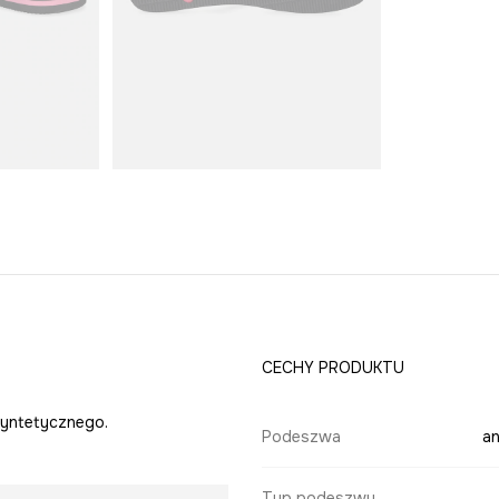
CECHY PRODUKTU
syntetycznego.
Podeszwa
a
Typ podeszwy