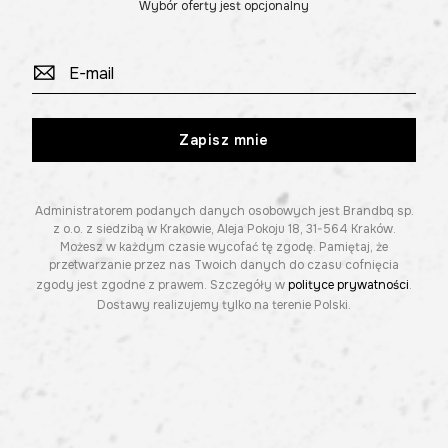
Wybór oferty jest opcjonalny
Zapisz mnie
Administratorem podanych danych osobowych jest Brandbq sp.
z o.o. z siedzibą w Krakowie, Aleja Pokoju 18, 31-564 Kraków.
Możesz w każdym czasie wycofać tę zgodę. Pamiętaj, że
przetwarzanie przez nas Twoich danych do czasu cofnięcia
zgody jest zgodne z prawem. Szczegóły w
polityce prywatności
.
Dostawy realizujemy tylko na terenie Polski.