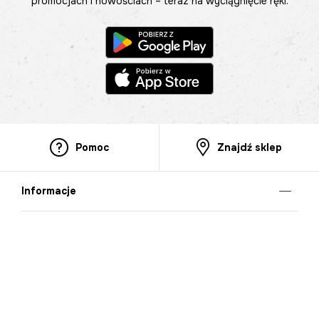
promocjach i nowościach – teraz na wyciągnięcie ręki.
Pomoc
Znajdź sklep
Informacje
O nas
Nasze salony
Aplikacja mobilna
Zasady prezentowania towarów