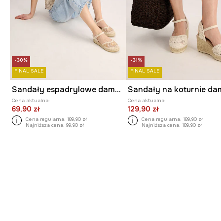
-30%
-31%
FINAL SALE
FINAL SALE
Sandały espadrylowe damskie
Cena aktualna:
Cena aktualna:
69,90 zł
129,90 zł
Cena regularna:
189,90 zł
Cena regularna:
189,90 zł
Najniższa cena:
99,90 zł
Najniższa cena:
189,90 zł