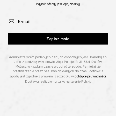
Wybór oferty jest opcjonalny
Zapisz mnie
Administratorem podanych danych osobowych jest Brandbq sp.
z o.o. z siedzibą w Krakowie, Aleja Pokoju 18, 31-564 Kraków.
Możesz w każdym czasie wycofać tę zgodę. Pamiętaj, że
przetwarzanie przez nas Twoich danych do czasu cofnięcia
zgody jest zgodne z prawem. Szczegóły w
polityce prywatności
.
Dostawy realizujemy tylko na terenie Polski.