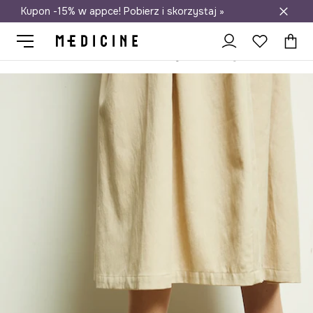
Kupon -15% w appce! Pobierz i skorzystaj »
Darmowa dostawa do salonów
Medicine
Ona
Obuwie
Espadryle