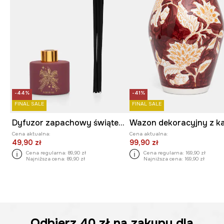
-44%
-41%
FINAL SALE
FINAL SALE
Dyfuzor zapachowy świąteczny Apple Cinnamon
Cena aktualna:
Cena aktualna:
49,90 zł
99,90 zł
Cena regularna:
89,90 zł
Cena regularna:
169,90 zł
Najniższa cena:
89,90 zł
Najniższa cena:
169,90 zł
Odbierz
40 zł
na zakupy dla