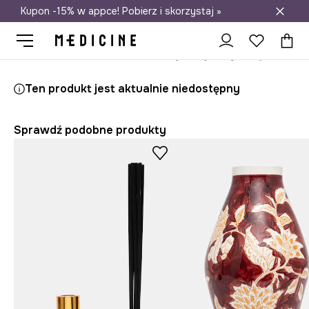
Kupon -15% w appce! Pobierz i skorzystaj »
Darmowa dostawa do salonów
Medicine
Home
Salon
Zapachy
Dyfuzory
Ten produkt jest aktualnie niedostępny
Sprawdź podobne produkty