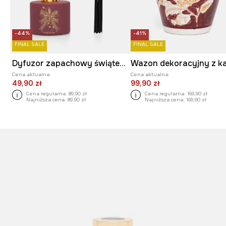
-44%
-41%
FINAL SALE
FINAL SALE
Dyfuzor zapachowy świąteczny Apple Cinnamon
Cena aktualna:
Cena aktualna:
49,90 zł
99,90 zł
Cena regularna:
89,90 zł
Cena regularna:
169,90 zł
Najniższa cena:
89,90 zł
Najniższa cena:
169,90 zł