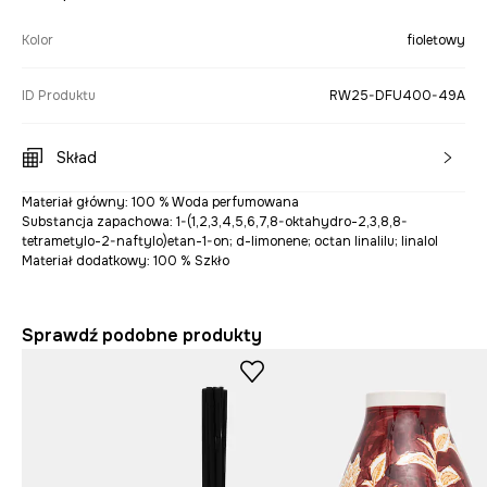
Kolor
fioletowy
ID Produktu
RW25-DFU400-49A
Skład
Materiał główny: 100 % Woda perfumowana
Substancja zapachowa: 1-(1,2,3,4,5,6,7,8-oktahydro-2,3,8,8-
tetrametylo-2-naftylo)etan-1-on; d-limonene; octan linalilu; linalol
Materiał dodatkowy: 100 % Szkło
Sprawdź podobne produkty