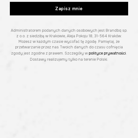
Zapisz mnie
Administratorem podanych danych osobowych jest Brandbq sp.
z o.o. z siedzibą w Krakowie, Aleja Pokoju 18, 31-564 Kraków.
Możesz w każdym czasie wycofać tę zgodę. Pamiętaj, że
przetwarzanie przez nas Twoich danych do czasu cofnięcia
zgody jest zgodne z prawem. Szczegóły w
polityce prywatności
.
Dostawy realizujemy tylko na terenie Polski.