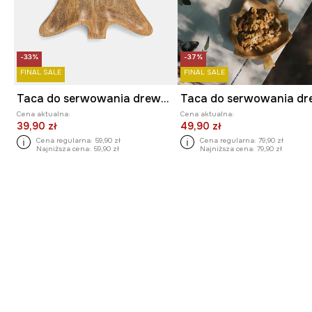
-33%
-37%
FINAL SALE
FINAL SALE
Taca do serwowania drewniana - choinka
Cena aktualna:
Cena aktualna:
39,90 zł
49,90 zł
Cena regularna:
59,90 zł
Cena regularna:
79,90 zł
Najniższa cena:
59,90 zł
Najniższa cena:
79,90 zł