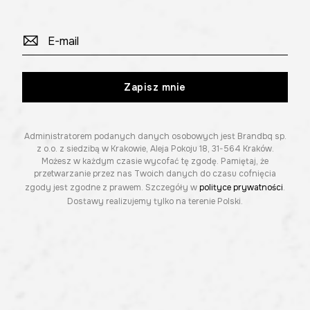
Zapisz mnie
Administratorem podanych danych osobowych jest Brandbq sp.
z o.o. z siedzibą w Krakowie, Aleja Pokoju 18, 31-564 Kraków.
Możesz w każdym czasie wycofać tę zgodę. Pamiętaj, że
przetwarzanie przez nas Twoich danych do czasu cofnięcia
zgody jest zgodne z prawem. Szczegóły w
polityce prywatności
.
Dostawy realizujemy tylko na terenie Polski.