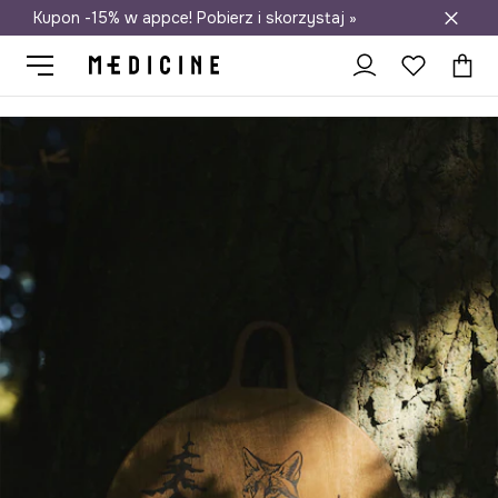
Kupon -15% w appce! Pobierz i skorzystaj »
Darmowa dostawa do salonów
Medicine
Home
Kuchnia i jadalnia
Zastawa stołowa
Serwow