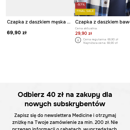
-57%
FINAL SALE
Czapka z daszkiem męska bawełniana
Cena aktualna:
69,90 zł
29,90 zł
Cena regularna:
69,90 zł
Najniższa cena:
69,90 zł
Odbierz
40 zł
na zakupy dla
nowych subskrybentów
Zapisz się do newslettera Medicine i otrzymaj
zniżkę na Twoje zamówienie za min. 200 zł. Nie
przegap informacji o rabatach, wyprzedażach,