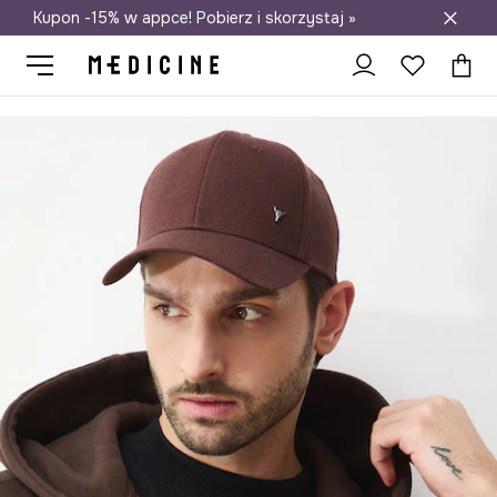
Kupon -15% w appce! Pobierz i skorzystaj »
Darmowa dostawa do salonów
Medicine
On
Akcesoria
Czapki i kapelusze
Czapki z daszkie