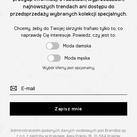
najnowszych trendach ani dostępu do
przedsprzedaży wybranych kolekcji specjalnych.
Chcemy, żeby do Twojej skrzynki trafiało tylko to, co
naprawdę Cię interesuje. Powiedz, czy jest to:
Moda damska
Moda męska
Wybór oferty jest opcjonalny
Zapisz mnie
Administratorem podanych danych osobowych jest Brandbq sp.
z o.o. z siedzibą w Krakowie, Aleja Pokoju 18, 31-564 Kraków.