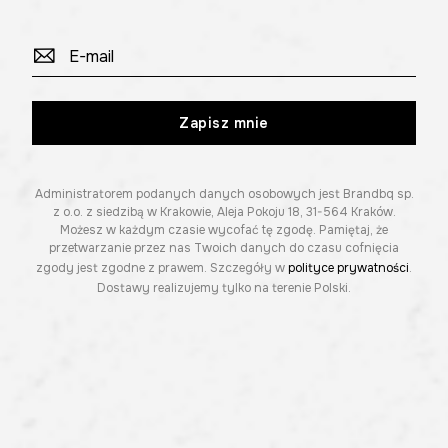
Zapisz mnie
Administratorem podanych danych osobowych jest Brandbq sp.
z o.o. z siedzibą w Krakowie, Aleja Pokoju 18, 31-564 Kraków.
Możesz w każdym czasie wycofać tę zgodę. Pamiętaj, że
przetwarzanie przez nas Twoich danych do czasu cofnięcia
zgody jest zgodne z prawem. Szczegóły w
polityce prywatności
.
Dostawy realizujemy tylko na terenie Polski.