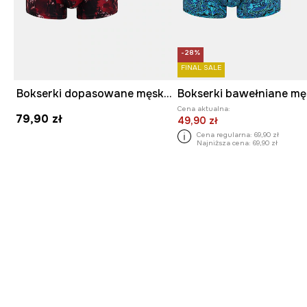
-28%
FINAL SALE
Bokserki dopasowane męskie bawełniane z elastanem z motywem zwierzęcym 2-pack
Cena aktualna:
79,90 zł
49,90 zł
Cena regularna:
69,90 zł
Najniższa cena:
69,90 zł