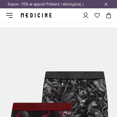
Kupon -15% w appce! Pobierz i skorzystaj »
Darmowa dostawa do salonów
Medicine
On
Odzież
Bielizna
Bokserki