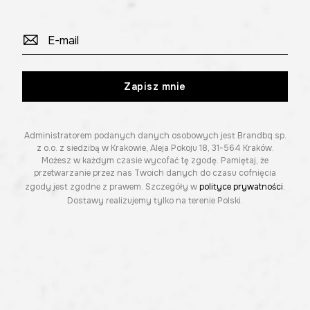
Zapisz mnie
Administratorem podanych danych osobowych jest Brandbq sp.
z o.o. z siedzibą w Krakowie, Aleja Pokoju 18, 31-564 Kraków.
Możesz w każdym czasie wycofać tę zgodę. Pamiętaj, że
przetwarzanie przez nas Twoich danych do czasu cofnięcia
zgody jest zgodne z prawem. Szczegóły w
polityce prywatności
.
Dostawy realizujemy tylko na terenie Polski.