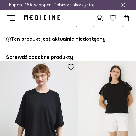
Kupon -15% w appce! Pobierz i skorzystaj »
Darmowa dostawa do salonów
Medicine
Ona
Odzież
T-shirty
Ten produkt jest aktualnie niedostępny
Sprawdź podobne produkty