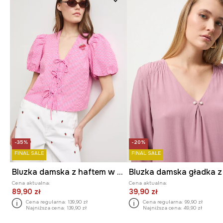
-35%
-20%
FINAL SALE
FINAL SALE
Bluzka damska z haftem w kratkę
Cena aktualna:
Cena aktualna:
89,90 zł
39,90 zł
Cena regularna:
139,90 zł
Cena regularna:
99,90 zł
Najniższa cena:
139,90 zł
Najniższa cena:
49,90 zł