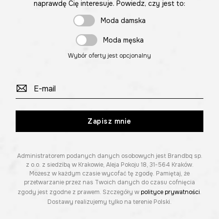
naprawdę Cię interesuje. Powiedz, czy jest to:
Moda damska
Moda męska
Wybór oferty jest opcjonalny
Zapisz mnie
Administratorem podanych danych osobowych jest Brandbq sp.
z o.o. z siedzibą w Krakowie, Aleja Pokoju 18, 31-564 Kraków.
Możesz w każdym czasie wycofać tę zgodę. Pamiętaj, że
przetwarzanie przez nas Twoich danych do czasu cofnięcia
zgody jest zgodne z prawem. Szczegóły w
polityce prywatności
.
Dostawy realizujemy tylko na terenie Polski.