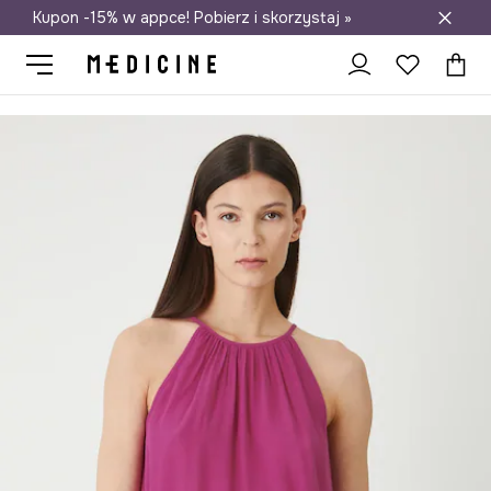
Kupon -15% w appce! Pobierz i skorzystaj »
Darmowa dostawa do salonów
Medicine
Ona
Odzież
Koszule i bluzki
Bluzki
Bluzka dams