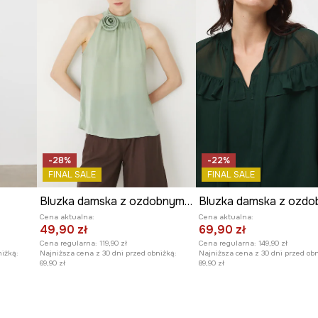
-28%
-22%
FINAL SALE
FINAL SALE
Bluzka damska z ozdobnym dekoltem kolor zielony
Cena aktualna:
Cena aktualna:
49,90 zł
69,90 zł
Cena regularna:
119,90 zł
Cena regularna:
149,90 zł
niżką:
Najniższa cena z 30 dni przed obniżką:
Najniższa cena z 30 dni przed obn
69,90 zł
89,90 zł