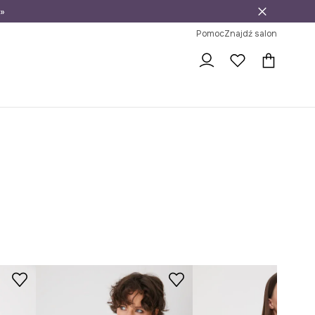
»
ni na zwrot
Pomoc
Znajdź salon