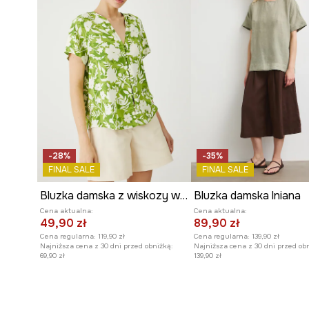
-28%
-35%
FINAL SALE
FINAL SALE
Bluzka damska z wiskozy wzorzysta kolor zielony
Bluzka damska lniana
Cena aktualna:
Cena aktualna:
49,90 zł
89,90 zł
Cena regularna:
119,90 zł
Cena regularna:
139,90 zł
Najniższa cena z 30 dni przed obniżką:
Najniższa cena z 30 dni przed ob
69,90 zł
139,90 zł