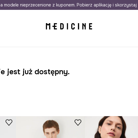
awet w 24h
a modele nieprzecenione z kuponem. Pobierz aplikację i skorzystaj 
Darmowa dostawa do salonów
30 d
e jest już dostępny.