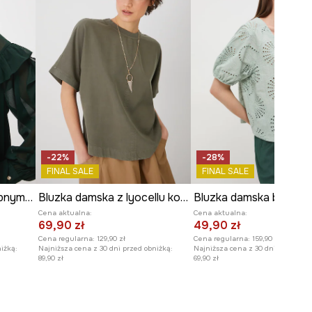
-22%
-28%
FINAL SALE
FINAL SALE
Bluzka damska z ozdobnymi falbanami
Bluzka damska z lyocellu kolor zielony
Bluzka damska bawełn
Cena aktualna:
Cena aktualna:
69,90 zł
49,90 zł
Cena regularna:
129,90 zł
Cena regularna:
159,90 zł
iżką:
Najniższa cena z 30 dni przed obniżką:
Najniższa cena z 30 dni przed obn
89,90 zł
69,90 zł