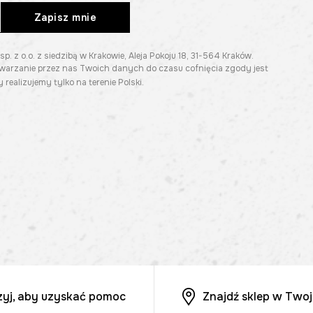
Zapisz mnie
z o.o. z siedzibą w Krakowie, Aleja Pokoju 18, 31-564 Kraków.
twarzanie przez nas Twoich danych do czasu cofnięcia zgody jest
 realizujemy tylko na terenie Polski.
zyj, aby uzyskać pomoc
Znajdź sklep w Twoj