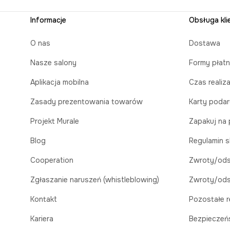
Informacje
Obsługa kli
O nas
Dostawa
Nasze salony
Formy płatn
Aplikacja mobilna
Czas realiz
Zasady prezentowania towarów
Karty poda
Projekt Murale
Zapakuj na 
Blog
Regulamin s
Cooperation
Zwroty/ods
Zgłaszanie naruszeń (whistleblowing)
Zwroty/ods
Kontakt
Pozostałe r
Kariera
Bezpieczeń