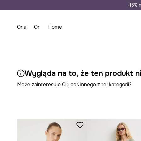
Wysyłka n
-15% n
Ona
On
Home
Wygląda na to, że ten produkt ni
Może zainteresuje Cię coś innego z tej kategorii?