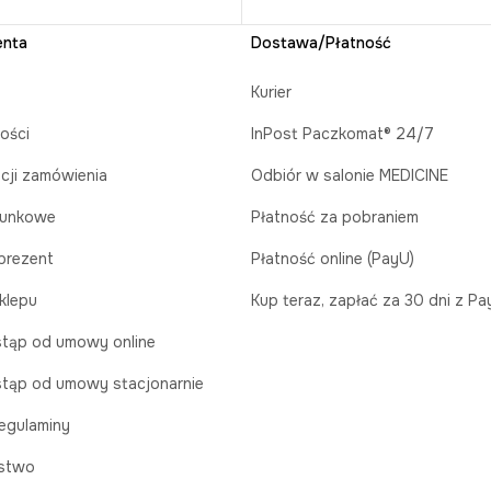
enta
Dostawa/Płatność
Kurier
ości
InPost Paczkomat® 24/7
acji zamówienia
Odbiór w salonie MEDICINE
runkowe
Płatność za pobraniem
prezent
Płatność online (PayU)
klepu
Kup teraz, zapłać za 30 dni z P
tąp od umowy online
tąp od umowy stacjonarnie
egulaminy
stwo