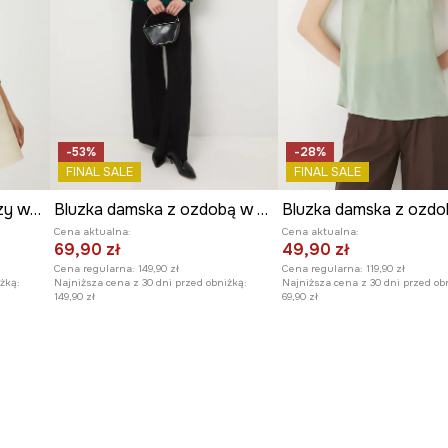
-53%
-28%
FINAL SALE
FINAL SALE
Bluzka damska z wiskozy wzorzysta kolor zielony
Bluzka damska z ozdobą w kształcie kwiatu
Cena aktualna:
Cena aktualna:
69,90 zł
49,90 zł
Cena regularna:
149,90 zł
Cena regularna:
119,90 zł
żką:
Najniższa cena z 30 dni przed obniżką:
Najniższa cena z 30 dni przed ob
149,90 zł
69,90 zł