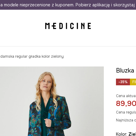
awet w 24h
a modele nieprzecenione z kuponem. Pobierz aplikację i skorzystaj 
Darmowa dostawa do salonów
30 d
 damska regular gładka kolor zielony
Bluzka 
-35%
F
Cena aktua
89,90
Cena regul
Najniższa c
Kolor:
zi