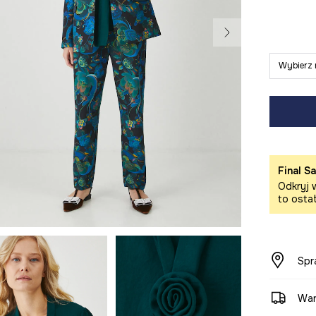
Wybierz 
Final Sa
Odkryj w
to osta
Spr
War