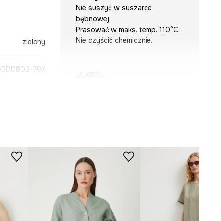
Nie suszyć w suszarce
bębnowej.
Prasować w maks. temp. 110°C.
Nie czyścić chemicznie.
zielony
-BDDB02-79X
KRÓJ
Dekolt
:
w serek
Krój
:
regular fit
Rękaw
:
długi
WYMIARY
Zobacz wymiary produktu