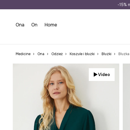
Wysyłka n
-15% n
Ona
On
Home
Medicine
Ona
Odzież
Koszule i bluzki
Bluzki
Bluzka
Video