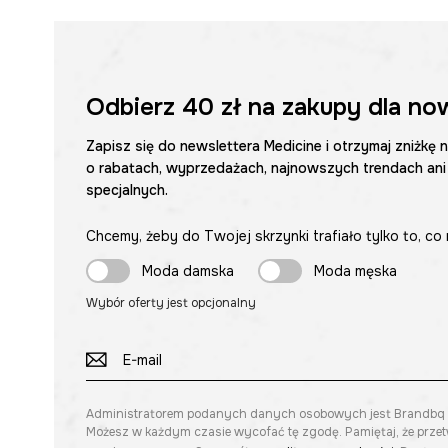
Odbierz
40 zł
na zakupy dla no
Zapisz się do newslettera Medicine i otrzymaj zniżkę 
o rabatach, wyprzedażach, najnowszych trendach ani
specjalnych.
Chcemy, żeby do Twojej skrzynki trafiało tylko to, co 
Moda damska
Moda męska
Wybór oferty jest opcjonalny
Administratorem podanych danych osobowych jest Brandbq sp. 
Możesz w każdym czasie wycofać tę zgodę. Pamiętaj, że prze