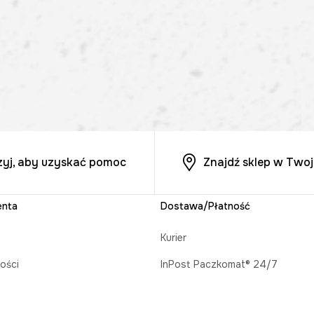
zyj, aby uzyskać pomoc
Znajdź sklep w Twoj
enta
Dostawa/Płatność
Kurier
ości
InPost Paczkomat® 24/7
acji zamówienia
Odbiór w salonie MEDICINE