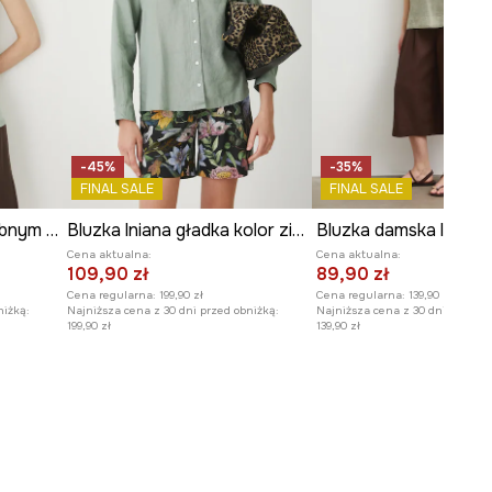
-45%
-35%
FINAL SALE
FINAL SALE
Bluzka damska z ozdobnym dekoltem kolor zielony
Bluzka lniana gładka kolor zielony
Bluzka damska lniana
Cena aktualna:
Cena aktualna:
109,90 zł
89,90 zł
Cena regularna:
199,90 zł
Cena regularna:
139,90 zł
niżką:
Najniższa cena z 30 dni przed obniżką:
Najniższa cena z 30 dni przed o
199,90 zł
139,90 zł