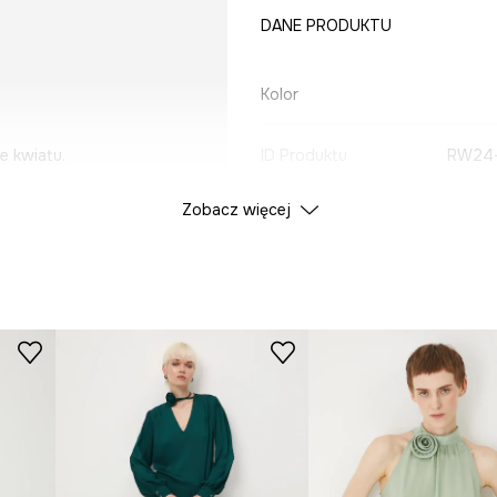
DANE PRODUKTU
Kolor
e kwiatu.
ID Produktu
RW24
Zobacz więcej
Producent