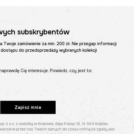
wych subskrybentów
na Twoje zamówienie za min. 200 zł. Nie przegap informacji
 dostępu do przedsprzedaży wybranych kolekcji
naprawdę Cię interesuje. Powiedz, czy jest to:
Zapisz mnie
z o.o. z siedzibą w Krakowie, Aleja Pokoju 18, 31-564 Kraków.
twarzanie przez nas Twoich danych do czasu cofnięcia zgody jest