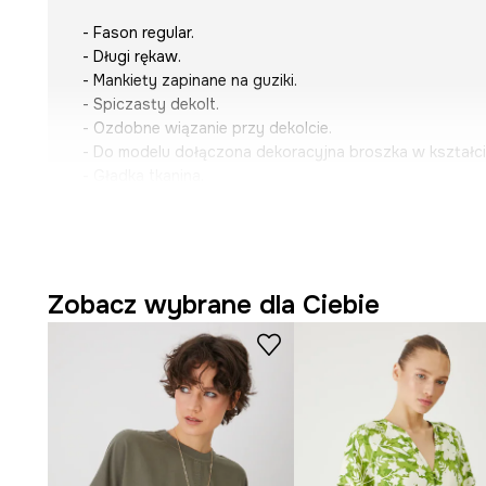
- Fason regular.
- Długi rękaw.
- Mankiety zapinane na guziki.
- Spiczasty dekolt.
- Ozdobne wiązanie przy dekolcie.
- Do modelu dołączona dekoracyjna broszka w kształci
- Gładka tkanina.
- Długość rękawa: 65 cm.
- Długość: 62 cm.
- Szerokość w biuście: 50 cm.
- Wymiary podane dla rozmiaru: S.
Zobacz wybrane dla Ciebie