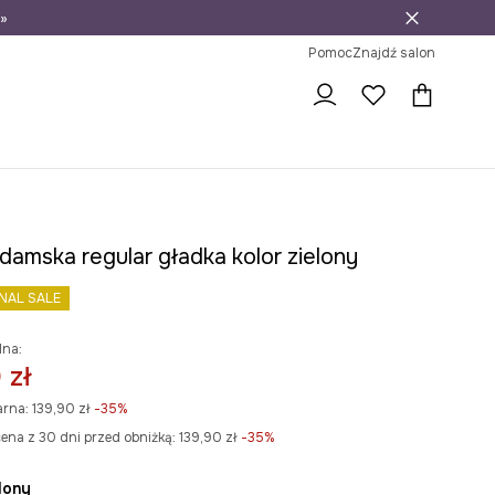
»
ni na zwrot
Pomoc
Znajdź salon
damska regular gładka kolor zielony
INAL SALE
lna:
 zł
arna:
139,90 zł
-35%
ena z 30 dni przed obniżką:
139,90 zł
 -35%
elony