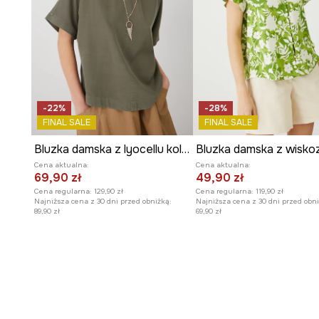
-22%
-28%
FINAL SALE
FINAL SALE
Bluzka damska z lyocellu kolor zielony
Cena aktualna:
Cena aktualna:
69,90 zł
49,90 zł
Cena regularna:
129,90 zł
Cena regularna:
119,90 zł
Najniższa cena z 30 dni przed obniżką:
Najniższa cena z 30 dni przed obni
89,90 zł
69,90 zł