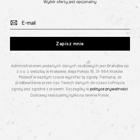
Wybór oferty jest opcjonalny
Zapisz mnie
Administratorem podanych danych osobowych jest Brandbq sp.
z o.o. z siedzibą w Krakowie, Aleja Pokoju 18, 31-564 Kraków.
Możesz w każdym czasie wycofać tę zgodę. Pamiętaj, że
przetwarzanie przez nas Twoich danych do czasu cofnięcia
zgody jest zgodne z prawem. Szczegóły w
polityce prywatności
.
Dostawy realizujemy tylko na terenie Polski.