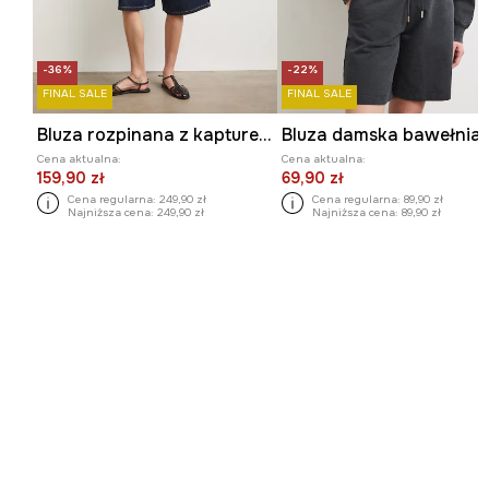
-36%
-22%
FINAL SALE
FINAL SALE
Bluza rozpinana z kapturem damska bawełniana z kolekcji Kit Mizeres x Medicine
Cena aktualna:
Cena aktualna:
159,90 zł
69,90 zł
Cena regularna:
249,90 zł
Cena regularna:
89,90 zł
Najniższa cena:
249,90 zł
Najniższa cena:
89,90 zł