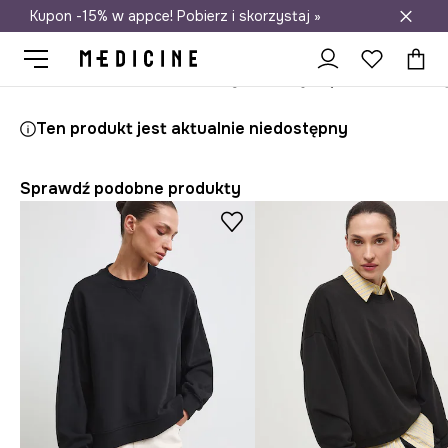
Kupon -15% w appce! Pobierz i skorzystaj »
Darmowa dostawa do salonów
Medicine
Ona
Odzież
Bluzy
Przez głowę
Bluza damska 
Ten produkt jest aktualnie niedostępny
Sprawdź podobne produkty