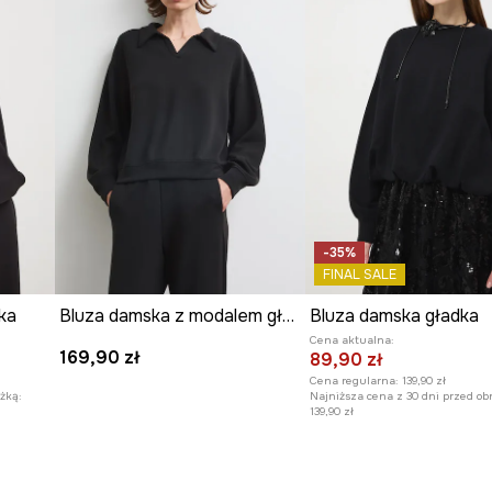
-35%
FINAL SALE
ka
Bluza damska z modalem gładka
Bluza damska gładka
Cena aktualna:
169,90 zł
89,90 zł
Cena regularna:
139,90 zł
żką:
Najniższa cena z 30 dni przed ob
139,90 zł