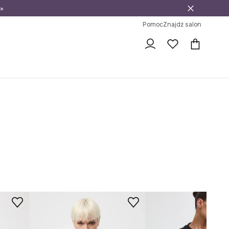
»
ni na zwrot
Pomoc
Znajdź salon