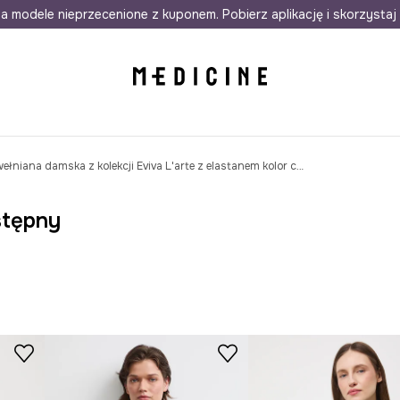
awet w 24h
a modele nieprzecenione z kuponem. Pobierz aplikację i skorzystaj 
Darmowa dostawa do salonów
30 d
Bluza bawełniana damska z kolekcji Eviva L'arte z elastanem kolor czarny
stępny