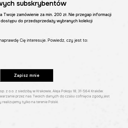
wych subskrybentów
na Twoje zamówienie za min. 200 zł. Nie przegap informacji
 dostępu do przedsprzedaży wybranych kolekcji
naprawdę Cię interesuje. Powiedz, czy jest to:
Zapisz mnie
z o.o. z siedzibą w Krakowie, Aleja Pokoju 18, 31-564 Kraków.
twarzanie przez nas Twoich danych do czasu cofnięcia zgody jest
 realizujemy tylko na terenie Polski.