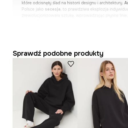
które odcisnęły ślad na historii designu i architektury.
A
Polsce jako
secesja
, to prawdziwa eksplozja indywidua
zrewolucjonizowała sztukę, wprowadzając płynne linie, 
naturą. W hołdzie artystycznej epoce powstały nadruki
dziełami mistrzów: Gustava Klimta, Stanisława Wyspiań
czy Jacka Malczewskiego. Nie zabrakło również prac art
Alphonse Mucha, Egon Schiele, Georges de Feure czy T
Steinlen. Zafascynowani organicznymi formami, czerpali 
Sprawdź podobne produkty
tworząc dzieła, które łączyły piękno z funkcjonalnością.
m.in. T-shirty, bluzy, kurtki i koszule - ich intensywne 
i fantazyjne kroje pozwalają poczuć harmonię sztuki i 
nietuzinkowe dodatki, jak czapki z daszkiem, kosmetyczki
i koce – pełne artystycznego ducha.
Wzór przedstawia kolaż inspirowany twórczością Józe
- Fason oversize.
- Długi rękaw.
- Obniżona linia ramion.
- Kaptur ściągany troczkami.