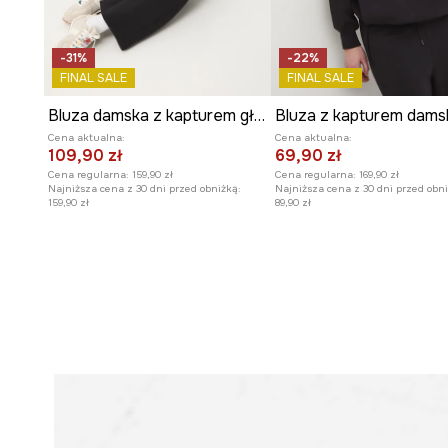
- Dwie wsuwane kieszenie boczne.
- Wykończenie ze ściągacza.
- Wzorzysta dzianina.
-31%
-22%
- Długość rękawa(mierzona od kaptura): 72,5 cm.
FINAL SALE
FINAL SALE
- Długość: 70 cm.
- Szerokość w biuście: 66 cm.
Bluza damska z kapturem gładka
Bluza z kapturem dams
- Wymiary podane dla rozmiaru: S.
Cena aktualna:
Cena aktualna:
109,90 zł
69,90 zł
Cena regularna:
159,90 zł
Cena regularna:
169,90 zł
Najniższa cena z 30 dni przed obniżką:
Najniższa cena z 30 dni przed obni
159,90 zł
89,90 zł