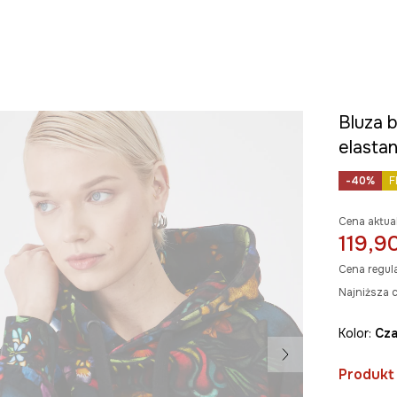
Bluza b
elasta
-40%
F
Cena aktua
119,90
Cena regul
Najniższa c
Kolor:
cz
Produkt