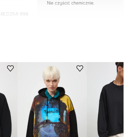
Nie czyścić chemicznie.
-BLD254-99A
KRÓJ
Dekolt
:
zintegrowany z
kapturem
WYMIARY
Modelka na zdjęciu ma 180 cm
wzrostu i ma na sobie rozmiar S.
Zobacz wymiary produktu