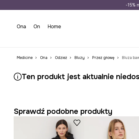
Wysyłka n
-15% n
Ona
On
Home
Medicine
Ona
Odzież
Bluzy
Przez głowę
Ten produkt jest aktualnie niedo
Sprawdź podobne produkty