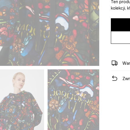
Ten produ
kolekcji,
War
Zwr