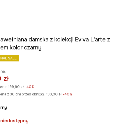
awełniana damska z kolekcji Eviva L'arte z
nem kolor czarny
INAL SALE
lna:
 zł
arna:
199,90 zł
-40%
ena z 30 dni przed obniżką:
199,90 zł
 -40%
arny
 niedostępny