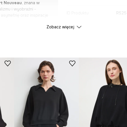
rt Nouveau
, znana w
lizmu i wyobraźni -
ID Produktu
RS25
asymetrię oraz inspiracje
 i wzory inspirowane
Zobacz więcej
skiego, Józefa Mehoffera
Producent
ystów, takich jak
héophile Alexandre
inspiracje z natury,
 W kolekcji znalazły się
kolory, wyrafinowane wzory
mody. Całość uzupełniają
, butelki termiczne, kubki
fa Mehoffera.