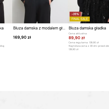
-35%
FINAL SALE
ka
Bluza damska z modalem gładka
Bluza damska gładka
Cena aktualna:
169,90 zł
89,90 zł
Cena regularna:
139,90 zł
żką:
Najniższa cena z 30 dni przed ob
139,90 zł