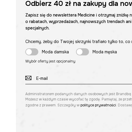
Odbierz
40 zł
na zakupy dla no
Zapisz się do newslettera Medicine i otrzymaj zniżkę 
o rabatach, wyprzedażach, najnowszych trendach ani
specjalnych.
Chcemy, żeby do Twojej skrzynki trafiało tylko to, co 
Moda damska
Moda męska
Wybór oferty jest opcjonalny
Administratorem podanych danych osobowych jest Brandbq sp. 
Możesz w każdym czasie wycofać tę zgodę. Pamiętaj, że prze
zgodne z prawem. Szczegóły w
polityce prywatności
. Dostawy