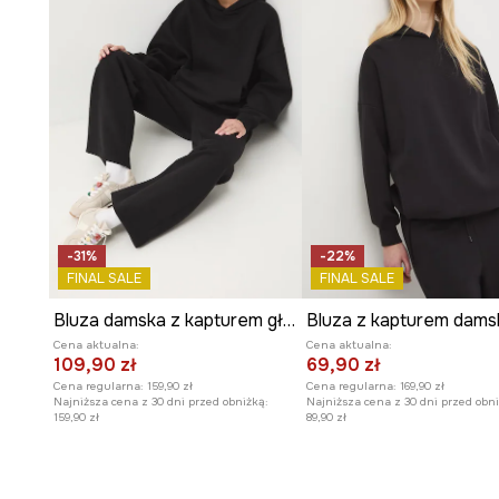
-31%
-22%
FINAL SALE
FINAL SALE
Bluza damska z kapturem gładka
Bluza z kapturem dams
Cena aktualna:
Cena aktualna:
109,90 zł
69,90 zł
Cena regularna:
159,90 zł
Cena regularna:
169,90 zł
Najniższa cena z 30 dni przed obniżką:
Najniższa cena z 30 dni przed obni
159,90 zł
89,90 zł