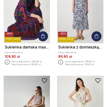
-35%
-25%
FINAL SALE
FINAL SALE
Sukienka damska maxi z wiskozy kolor multicolor
Sukienka z domieszką lnu damska maxi wzorzysta kolor granatowy
Cena aktualna:
Cena aktualna:
109,90 zł
89,90 zł
Cena regularna:
249,90 zł
Cena regularna:
199,90 zł
Najniższa cena:
169,90 zł
Najniższa cena:
119,90 zł