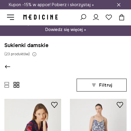
Kupon -15% w appce! Pobierz i skorzystaj »
Darmowa dostawa do salonów
Psst… mamy dla Ciebie kupon -15% na modele nieprzecenione.
Dowiedz się więcej »
Sukienki damskie
(
23
produktów
)
Filtruj