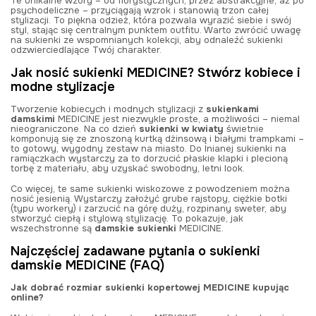
Te unikalne wzory – od florystycznych, przez abstrakcyjne, aż po
psychodeliczne – przyciągają wzrok i stanowią trzon całej
stylizacji. To piękna odzież, która pozwala wyrazić siebie i swój
styl, stając się centralnym punktem outfitu. Warto zwrócić uwagę
na sukienki ze wspomnianych kolekcji, aby odnaleźć sukienki
odzwierciedlające Twój charakter.
Jak nosić sukienki MEDICINE? Stwórz kobiece i
modne stylizacje
Tworzenie kobiecych i modnych stylizacji z
sukienkami
damskimi
MEDICINE jest niezwykle proste, a możliwości – niemal
nieograniczone. Na co dzień
sukienki w kwiaty
świetnie
komponują się ze znoszoną kurtką dżinsową i białymi trampkami –
to gotowy, wygodny zestaw na miasto. Do lnianej sukienki na
ramiączkach wystarczy za to dorzucić płaskie klapki i plecioną
torbę z materiału, aby uzyskać swobodny, letni look.
Co więcej, te same sukienki wiskozowe z powodzeniem można
nosić jesienią. Wystarczy założyć grube rajstopy, ciężkie botki
(typu workery) i zarzucić na górę duży, rozpinany sweter, aby
stworzyć ciepłą i stylową stylizację. To pokazuje, jak
wszechstronne są
damskie sukienki
MEDICINE.
Najczęściej zadawane pytania o sukienki
damskie MEDICINE (FAQ)
Jak dobrać rozmiar sukienki kopertowej MEDICINE kupując
online?