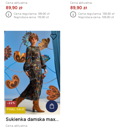
Cena aktualna:
Cena aktualna:
89,90 zł
89,90 zł
Cena regularna:
199,90 zł
Cena regularna:
159,90 zł
Najniższa cena:
119,90 zł
Najniższa cena:
109,90 zł
-22%
FINAL SALE
Sukienka damska maxi z kolekcji Karolina Matyjaszkowicz x Medicine kolor czarny
Cena aktualna: