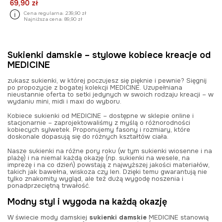
69,90 zł
Cena regularna:
239,90 zł
Najniższa cena:
89,90 zł
Sukienki damskie – stylowe kobiece kreacje od
MEDICINE
zukasz sukienki, w której poczujesz się pięknie i pewnie? Sięgnij
po propozycje z bogatej kolekcji MEDICINE. Uzupełniana
nieustannie oferta to setki jedynych w swoich rodzaju kreacji – w
wydaniu mini, midi i maxi do wyboru.
Kobiece sukienki od MEDICINE – dostępne w sklepie online i
stacjonarnie – zaprojektowaliśmy z myślą o różnorodności
kobiecych sylwetek. Proponujemy fasony i rozmiary, które
doskonale dopasują się do różnych kształtów ciała.
Nasze sukienki na różne pory roku (w tym sukienki wiosenne i na
plażę) i na niemal każdą okazję (np. sukienki na wesele, na
imprezę i na co dzień) powstają z najwyższej jakości materiałów,
takich jak bawełna, wiskoza czy len. Dzięki temu gwarantują nie
tylko znakomity wygląd, ale też dużą wygodę noszenia i
ponadprzeciętną trwałość.
Modny styl i wygoda na każdą okazję
W świecie mody damskiej
sukienki damskie
MEDICINE stanowią