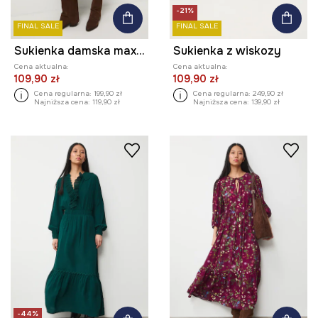
-21%
FINAL SALE
FINAL SALE
Sukienka damska maxi z wiskozy wzorzysta
Sukienka z wiskozy
Cena aktualna:
Cena aktualna:
109,90 zł
109,90 zł
Cena regularna:
199,90 zł
Cena regularna:
249,90 zł
Najniższa cena:
119,90 zł
Najniższa cena:
139,90 zł
-44%