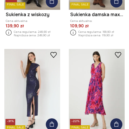
FINAL SALE
FINAL SALE
Sukienka z wiskozy
Sukienka damska maxi z wiskozy wzorzysta
Cena aktualna:
Cena aktualna:
139,90 zł
109,90 zł
Cena regularna:
249,90 zł
Cena regularna:
199,90 zł
Najniższa cena:
249,90 zł
Najniższa cena:
119,90 zł
-31%
-22%
FINAL SALE
FINAL SALE