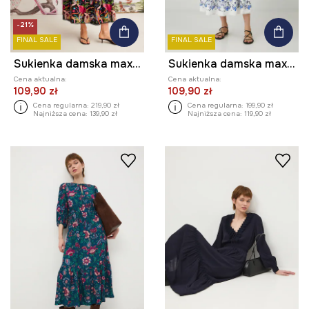
-21%
FINAL SALE
FINAL SALE
Sukienka damska maxi z kolekcji El Gato Chimney x Medicine kolor czarny
Sukienka damska maxi z wiskozy wzorzysta kolor biały
Cena aktualna:
Cena aktualna:
109,90 zł
109,90 zł
Cena regularna:
219,90 zł
Cena regularna:
199,90 zł
Najniższa cena:
139,90 zł
Najniższa cena:
119,90 zł