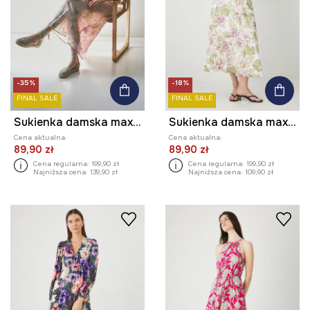
-35%
-18%
FINAL SALE
FINAL SALE
Sukienka damska maxi w kwiaty kolor multicolor
Sukienka damska maxi w kwiaty kolor biały
Cena aktualna:
Cena aktualna:
89,90 zł
89,90 zł
Cena regularna:
199,90 zł
Cena regularna:
199,90 zł
Najniższa cena:
139,90 zł
Najniższa cena:
109,90 zł