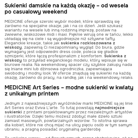
Sukienki damskie na każdą okazję – od wesela
po casualowy weekend
MEDICINE oferuje szeroki wybór modeli, które sprawdzą się
zarówno na specjalne okazje, jak i na co dzień. Jeśli szukasz
wariantu na wesele lub inną rodzinną imprezę, postaw na
zwiewne, wiskozowe midi i maxi. Pięknie wirują one w tańcu, lekko
układają się na ciele i są wygodniejsze niż sztywne tafty.
Eleganckie kreacje, takie jak
sukienka rozkloszowana z
wiskozy
, zapewnią Ci niezapomniany wygląd. Do biura, gdzie
wymagany jest odpowiedni dress code, poleca się gładkie
szmizjerki, które łączą profesjonalizm z komfortem.
Sukienka z
wiskozy
to przykład eleganckiego modelu, który wpisuje się w
biurowe realia. Na weekendowy spacer czy szybkie zakupy nada
się lniane mini lub dżinsowa ogrodniczka, zapewniająca
swobodny i modny look. W ofercie znajdują się sukienki na każdą
okazję, zarówno do pracy, na randkę, jak i na weekendowy relaks.
MEDICINE Art Series – modne sukienki w kwiaty
z unikalnym printem
Jednym z najważniejszych wyróżników marki MEDICINE są jej linie
Art Series oraz Eviva L'arte. To tutaj powstają
najmodniejsze
sukienki
z printami projektowanymi przez niezależnych artystów
i ilustratorów. Dzięki temu możesz zdobyć małe dzieło sztuki
zamiast masowych, powtarzalnych wzorów. To istotna sprawa
dla kobiet, które nie chcą mijać na ulicy pięciu osób w tym samym
ubraniu, a pragną posiadać oryginalną garderobę.