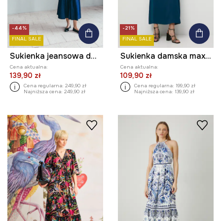
-44%
-21%
FINAL SALE
FINAL SALE
Sukienka jeansowa damska maxi z paskiem gładka
Sukienka damska maxi gładka
Cena aktualna:
Cena aktualna:
139,90 zł
109,90 zł
Cena regularna:
249,90 zł
Cena regularna:
199,90 zł
Najniższa cena:
249,90 zł
Najniższa cena:
139,90 zł