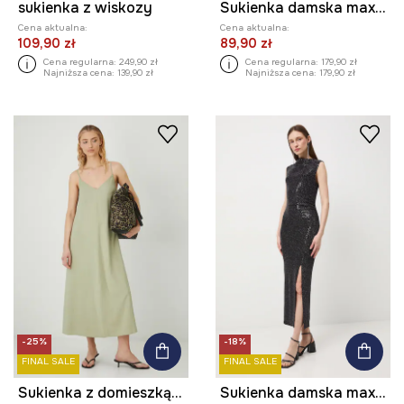
sukienka z wiskozy
Sukienka damska maxi z cekinami
Cena aktualna:
Cena aktualna:
109,90 zł
89,90 zł
Cena regularna:
249,90 zł
Cena regularna:
179,90 zł
Najniższa cena:
139,90 zł
Najniższa cena:
179,90 zł
-25%
-18%
FINAL SALE
FINAL SALE
Sukienka z domieszką lnu damska maxi gładka kolor zielony
Sukienka damska maxi z cekinami