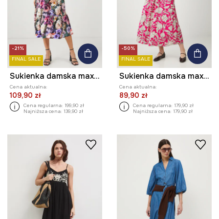
-21%
-50%
FINAL SALE
FINAL SALE
Sukienka damska maxi z wiskozy w kwiaty kolor multicolor
Sukienka damska maxi wzorzysta z wiskozy
Cena aktualna:
Cena aktualna:
109,90 zł
89,90 zł
Cena regularna:
199,90 zł
Cena regularna:
179,90 zł
Najniższa cena:
139,90 zł
Najniższa cena:
179,90 zł