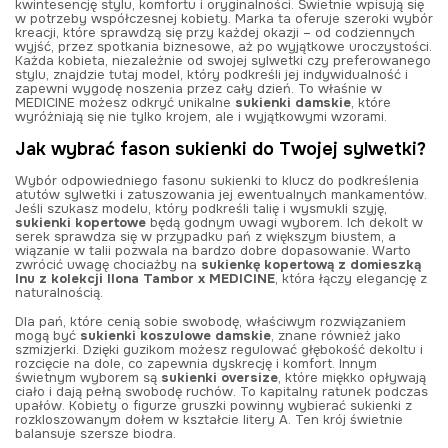
kwintesencję stylu, komfortu i oryginalności. Świetnie wpisują się
w potrzeby współczesnej kobiety. Marka ta oferuje szeroki wybór
kreacji, które sprawdzą się przy każdej okazji – od codziennych
wyjść, przez spotkania biznesowe, aż po wyjątkowe uroczystości.
Każda kobieta, niezależnie od swojej sylwetki czy preferowanego
stylu, znajdzie tutaj model, który podkreśli jej indywidualność i
zapewni wygodę noszenia przez cały dzień. To właśnie w
MEDICINE możesz odkryć unikalne
sukienki damskie
, które
wyróżniają się nie tylko krojem, ale i wyjątkowymi wzorami.
Jak wybrać fason sukienki do Twojej sylwetki?
Wybór odpowiedniego fasonu sukienki to klucz do podkreślenia
atutów sylwetki i zatuszowania jej ewentualnych mankamentów.
Jeśli szukasz modelu, który podkreśli talię i wysmukli szyję,
sukienki kopertowe
będą godnym uwagi wyborem. Ich dekolt w
serek sprawdza się w przypadku pań z większym biustem, a
wiązanie w talii pozwala na bardzo dobre dopasowanie. Warto
zwrócić uwagę chociażby na
sukienkę kopertową z domieszką
lnu z kolekcji Ilona Tambor x MEDICINE
, która łączy elegancję z
naturalnością.
Dla pań, które cenią sobie swobodę, właściwym rozwiązaniem
mogą być
sukienki koszulowe damskie
, znane również jako
szmizjerki. Dzięki guzikom możesz regulować głębokość dekoltu i
rozcięcie na dole, co zapewnia dyskrecję i komfort. Innym
świetnym wyborem są
sukienki oversize
, które miękko opływają
ciało i dają pełną swobodę ruchów. To kapitalny ratunek podczas
upałów. Kobiety o figurze gruszki powinny wybierać sukienki z
rozkloszowanym dołem w kształcie litery A. Ten krój świetnie
balansuje szersze biodra.