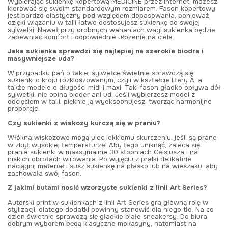
Wybierając sukienkę kopertową MEDICINE przez Internet, możesz
kierować się swoim standardowym rozmiarem. Fason kopertowy
jest bardzo elastyczny pod względem dopasowania, ponieważ
dzięki wiązaniu w talii łatwo dostosujesz sukienkę do swojej
sylwetki. Nawet przy drobnych wahaniach wagi sukienka będzie
zapewniać komfort i odpowiednie ułożenie na ciele.
Jaka sukienka sprawdzi się najlepiej na szerokie biodra i
masywniejsze uda?
W przypadku pań o takiej sylwetce świetnie sprawdzą się
sukienki o kroju rozkloszowanym, czyli w kształcie litery A, a
także modele o długości midi i maxi. Taki fason gładko opływa dół
sylwetki, nie opina bioder ani ud. Jeśli wybierzesz model z
odcięciem w talii, pięknie ją wyeksponujesz, tworząc harmonijne
proporcje.
Czy sukienki z wiskozy kurczą się w praniu?
Włókna wiskozowe mogą ulec lekkiemu skurczeniu, jeśli są prane
w zbyt wysokiej temperaturze. Aby tego uniknąć, zaleca się
pranie sukienki w maksymalnie 30 stopniach Celsjusza i na
niskich obrotach wirowania. Po wyjęciu z pralki delikatnie
naciągnij materiał i susz sukienkę na płasko lub na wieszaku, aby
zachowała swój fason.
Z jakimi butami nosić wzorzyste sukienki z linii Art Series?
Autorski print w sukienkach z linii Art Series gra główną rolę w
stylizacji, dlatego dodatki powinny stanowić dla niego tło. Na co
dzień świetnie sprawdzą się gładkie białe sneakersy. Do biura
dobrym wyborem będą klasyczne mokasyny, natomiast na