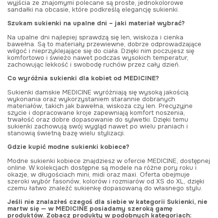
wyjścia ze znajomymi polecane są proste, jednokolorowe
sandałki na obcasie, które podkreślą elegancję sukienki.
Szukam sukienki na upalne dni – jaki materiał wybrać?
Na upalne dni najlepiej sprawdzą się len, wiskoza i cienka
bawełna. Są to materiały przewiewne, dobrze odprowadzające
wilgoć i nieprzyklejające się do ciała. Dzięki nim poczujesz się
komfortowo i świeżo nawet podczas wysokich temperatur,
zachowując lekkość i swobodę ruchów przez cały dzień.
Co wyróżnia sukienki dla kobiet od MEDICINE?
Sukienki damskie MEDICINE wyróżniają się wysoką jakością
wykonania oraz wykorzystaniem starannie dobranych
materiałów, takich jak bawełna, wiskoza czy len. Precyzyjne
szycie i dopracowane kroje zapewniają komfort noszenia,
trwałość oraz dobre dopasowanie do sylwetki. Dzięki temu
sukienki zachowują swój wygląd nawet po wielu praniach i
stanowią świetną bazę wielu stylizacji.
Gdzie kupić modne sukienki kobiece?
Modne sukienki kobiece znajdziesz w ofercie MEDICINE, dostępnej
online. W kolekcjach dostępne są modele na różne pory roku i
okazje, w długościach mini, midi oraz maxi. Oferta obejmuje
szeroki wybór fasonów, kolorów i rozmiarów od XS do XL, dzięki
czemu łatwo znaleźć sukienkę dopasowaną do własnego stylu.
Jeśli nie znalazłeś czegoś dla siebie w kategorii Sukienki, nie
martw się — w MEDICINE posiadamy szeroką gamę
produktów. Zobacz produkty w podobnych kategoriach: