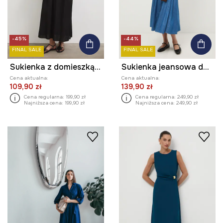
-45%
-44%
FINAL SALE
FINAL SALE
Sukienka z domieszką lnu damska maxi z haftem
Sukienka jeansowa damska maxi z paskiem gładka
Cena aktualna:
Cena aktualna:
109,90 zł
139,90 zł
Cena regularna:
199,90 zł
Cena regularna:
249,90 zł
Najniższa cena:
199,90 zł
Najniższa cena:
249,90 zł