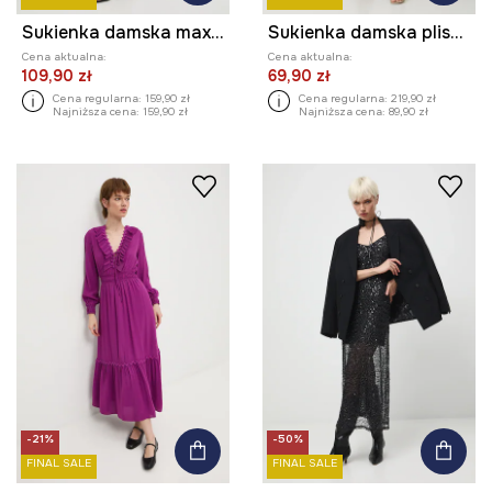
Sukienka damska maxi z cekinami
Sukienka damska plisowana wzorzysta
Cena aktualna:
Cena aktualna:
109,90 zł
69,90 zł
Cena regularna:
159,90 zł
Cena regularna:
219,90 zł
Najniższa cena:
159,90 zł
Najniższa cena:
89,90 zł
-21%
-50%
FINAL SALE
FINAL SALE