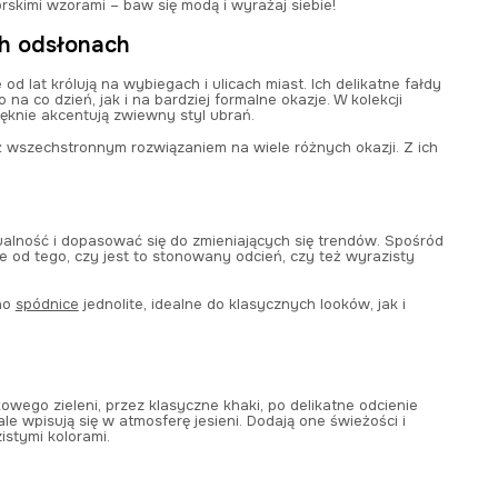
rskimi wzorami – baw się modą i wyrażaj siebie!
ch odsłonach
 lat królują na wybiegach i ulicach miast. Ich delikatne fałdy
na co dzień, jak i na bardziej formalne okazje. W kolekcji
ięknie akcentują zwiewny styl ubrań.
 wszechstronnym rozwiązaniem na wiele różnych okazji. Z ich
alność i dopasować się do zmieniających się trendów. Spośród
 od tego, czy jest to stonowany odcień, czy też wyrazisty
wno
spódnice
jednolite, idealne do klasycznych looków, jak i
wego zieleni, przez klasyczne khaki, po delikatne odcienie
e wpisują się w atmosferę jesieni. Dodają one świeżości i
istymi kolorami.