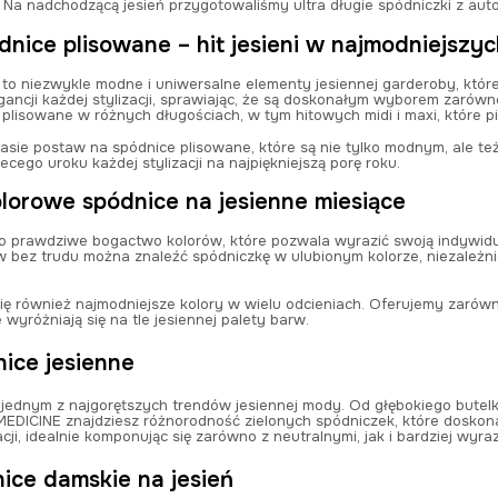
. Na nadchodzącą jesień przygotowaliśmy ultra długie spódniczki z auto
dnice plisowane – hit jesieni w najmodniejszy
o niezwykle modne i uniwersalne elementy jesiennej garderoby, które od
egancji każdej stylizacji, sprawiając, że są doskonałym wyborem zarówno 
 plisowane w różnych długościach, w tym hitowych midi i maxi, które p
ie postaw na spódnice plisowane, które są nie tylko modnym, ale też
ego uroku każdej stylizacji na najpiękniejszą porę roku.
olorowe spódnice na jesienne miesiące
o prawdziwe bogactwo kolorów, które pozwala wyrazić swoją indywidu
w bez trudu można znaleźć spódniczkę w ulubionym kolorze, niezależnie
 się również najmodniejsze kolory w wielu odcieniach. Oferujemy zaró
 wyróżniają się na tle jesiennej palety barw.
nice jesienne
 jednym z najgorętszych trendów jesiennej mody. Od głębokiego butelko
 MEDICINE znajdziesz różnorodność zielonych spódniczek, które doskonal
acji, idealnie komponując się zarówno z neutralnymi, jak i bardziej wyraz
ice damskie na jesień