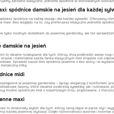
rujemy zarówno klasyczne, jednolite spódnice w stonowanych kolorach,
xi: spódnice damskie na jesień dla każdej syl
ajdziesz spódnice na każdą okazję i dla każdej sylwetki. Oferujemy ró
ne maxi. Bez względu na to, czy preferujesz klasyczne jednolite spódn
.
ie tylko modnym dodatkiem do jesiennej garderoby, ale też sprawdzon
e damskie na jesień
ini to idealne rozwiązanie dla tych, którzy chcą podkreślić swoje nog
i krojów i materiałów każda fanka klasycznych mini znajdzie coś odpo
godowe. Sprawdź nasze mini spódnice jesienne z eko skóry i w wydan
 metaliczną nitką.
dnice midi
zastąpione w jesiennej garderobie – łącząc elegancję z komfortem, pre
ołówkowe fasony, które idealnie podkreślą sylwetkę, jak i luźniejsze,
Odkryj modne spódniczki midi o kopertowym kroju, prążkowane, z marsz
ienne maxi
xi to doskonały wybór dla tych, którzy cenią idące w parze styl i wyg
ncji każdej jesiennej stylizacji. Dzięki różnorodności wzorów i kolorów