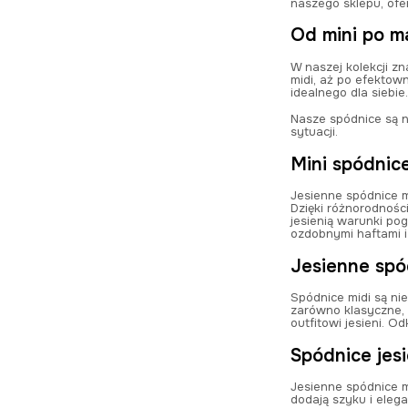
naszego sklepu, ofe
Od mini po ma
W naszej kolekcji zn
midi, aż po efektow
idealnego dla siebie
Nasze spódnice są n
sytuacji.
Mini spódnic
Jesienne spódnice m
Dzięki różnorodnośc
jesienią warunki po
ozdobnymi haftami i
Jesienne spó
Spódnice midi są nie
zarówno klasyczne, 
outfitowi jesieni. 
Spódnice jes
Jesienne spódnice ma
dodają szyku i elega