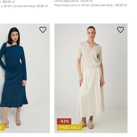
Cena regularna:
159,90 zł
:
189,90 zł
Najniższa cena z 30 dni przed obniżką:
159,90 zł
z 30 dni przed obniżką:
69,90 zł
-52%
E
FINAL SALE