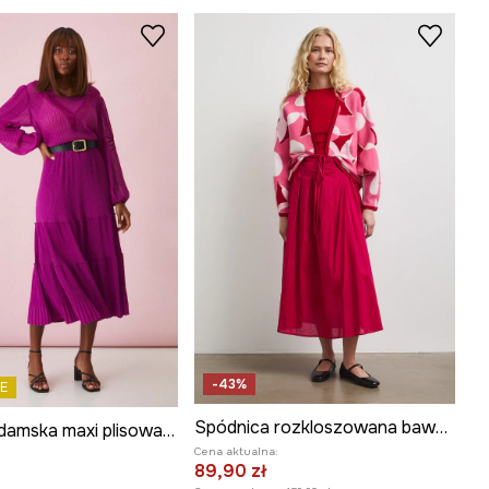
-43%
E
Spódnica rozkloszowana bawełniana
Spódnica damska maxi plisowana kolor fioletowy
Cena aktualna:
:
89,90 zł