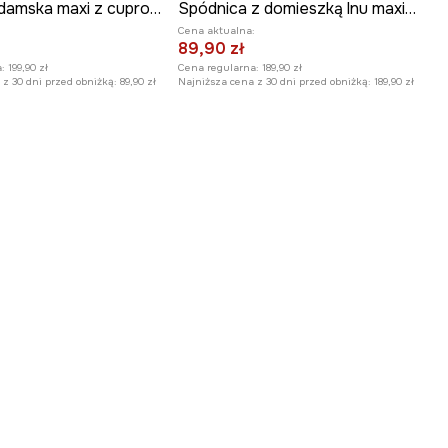
Spódnica damska maxi z cupro gładka
Spódnica z domieszką lnu maxi gładka kolor beżowy
:
Cena aktualna:
89,90 zł
:
199,90 zł
Cena regularna:
189,90 zł
z 30 dni przed obniżką:
89,90 zł
Najniższa cena z 30 dni przed obniżką:
189,90 zł