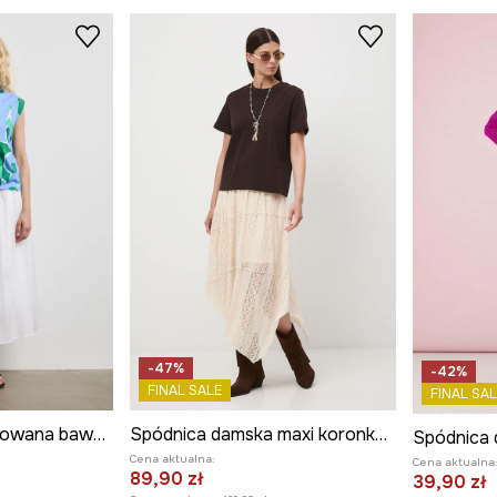
-47%
-42%
FINAL SALE
FINAL SAL
Spódnica rozkloszowana bawełniana
Spódnica damska maxi koronkowa
Cena aktualna:
Cena aktualna
89,90 zł
39,90 zł