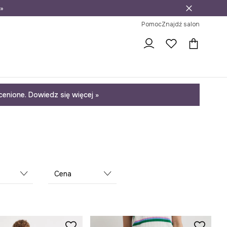
»
ni na zwrot
Pomoc
Znajdź salon
enione. Dowiedz się więcej »
Cena