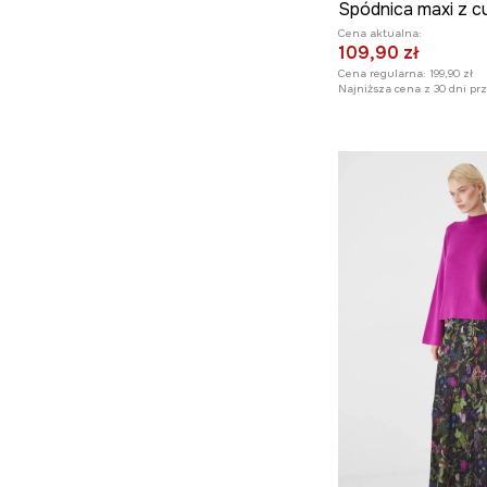
Spódnica maxi z c
Cena aktualna:
109,90 zł
Cena regularna:
199,90 zł
Najniższa cena z 30 dni pr