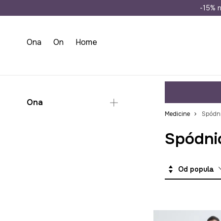
Wysyłka n
-15% n
Ona
On
Home
Ona
Medicine
Spódni
Odzież
Spódnic
Spódnice
Sukienki na wesele
Od popularnych
Komplety