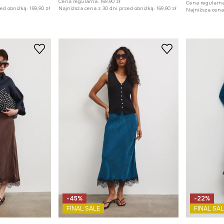
Cena regularna:
169,90 zł
Cena regularna
zed obniżką:
159,90 zł
Najniższa cena z 30 dni przed obniżką:
169,90 zł
Najniższa cena 
-45%
-22%
FINAL SALE
FINAL SAL