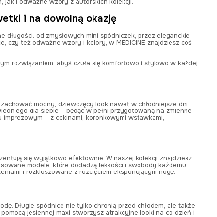
 jak i odważne wzory z autorskich kolekcji.
wetki i na dowolną okazję
żne długości: od zmysłowych mini spódniczek, przez eleganckie
ice, czy też odważne wzory i kolory, w MEDICINE znajdziesz coś
ym rozwiązaniem, abyś czuła się komfortowo i stylowo w każdej
i i zachować modny, dziewczęcy look nawet w chłodniejsze dni.
wiedniego dla siebie – będąc w pełni przygotowaną na zmienne
iu imprezowym – z cekinami, koronkowymi wstawkami,
zentują się wyjątkowo efektownie. W naszej kolekcji znajdziesz
 plisowane modele, które dodadzą lekkości i swobody każdemu
czeniami i rozkloszowane z rozcięciem eksponującym nogę.
odę. Długie spódnice nie tylko chronią przed chłodem, ale także
 z pomocą jesiennej maxi stworzysz atrakcyjne looki na co dzień i