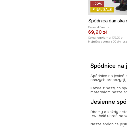
-22%
FINAL SALE
Cena aktualna:
69,90 zł
Cena regularna:
179,90 zł
Najniższa cena z 30 dni pr
Spódnice na 
Spódnice na jesień 
naszych propozycji,
Każda z naszych spó
materiałom nasze sp
Jesienne spó
Dbamy o każdy detal
trwałość ubrań na w
Nasze spódnice jesi