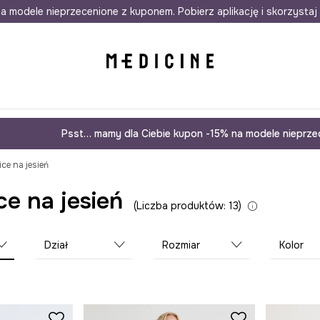
awet w 24h
a modele nieprzecenione z kuponem. Pobierz aplikację i skorzystaj 
Darmowa dostawa do salonów
30 d
Psst… mamy dla Ciebie kupon -15% na modele nieprzec
ce na jesień
e na jesień
Liczba produktów: 13
Dział
Rozmiar
Kolor