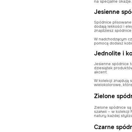
na specjalne okazje
Jesienne spó
Spódnice plisowane t
dodają lekkości i el
znajdziesz spódnice
W nadchodzącym czas
pomocą dodasz kobiec
Jednolite i k
Jesienne spódnice t
dziesiątek produktó
akcent.
W kolekcji znajdują
wielokolorowe, które
Zielone spód
Zielone spódnice są
szałwii – w kolekcji
natury każdej styliz
Czarne spódn