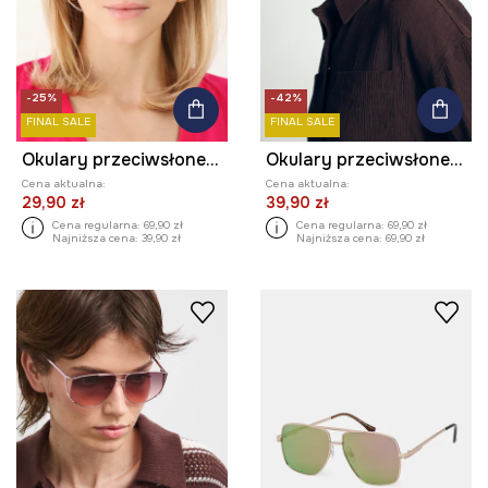
-25%
-42%
FINAL SALE
FINAL SALE
Okulary przeciwsłoneczne damskie kolor różowy
Okulary przeciwsłoneczne pilotki damskie
Cena aktualna:
Cena aktualna:
29,90 zł
39,90 zł
Cena regularna:
69,90 zł
Cena regularna:
69,90 zł
Najniższa cena:
39,90 zł
Najniższa cena:
69,90 zł