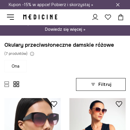
Kupon -15% w appce! Pobierz i skorzystaj »
Darmowa dostawa do salonów
Psst… mamy dla Ciebie kupon -15% na modele nieprzecenione.
Dowiedz się więcej »
Okulary przeciwsłoneczne damskie różowe
(
7
produktów
)
ona
Filtruj