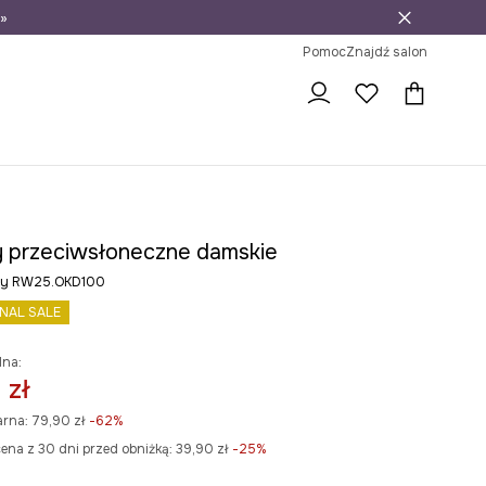
»
ni na zwrot
Pomoc
Znajdź salon
y przeciwsłoneczne damskie
owy RW25.OKD100
INAL SALE
lna:
 zł
arna:
79,90 zł
-62%
ena z 30 dni przed obniżką:
39,90 zł
 -25%