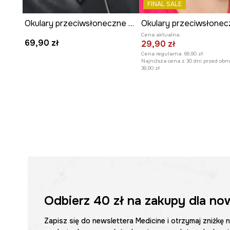
FINAL SALE
Okulary przeciwsłoneczne kocie oczy damskie
Cena aktualna:
69,90 zł
29,90 zł
Cena regularna:
69,90 zł
Najniższa cena z 30 dni przed obni
39,90 zł
Odbierz
40 zł
na zakupy dla no
Zapisz się do newslettera Medicine i otrzymaj zniżkę 