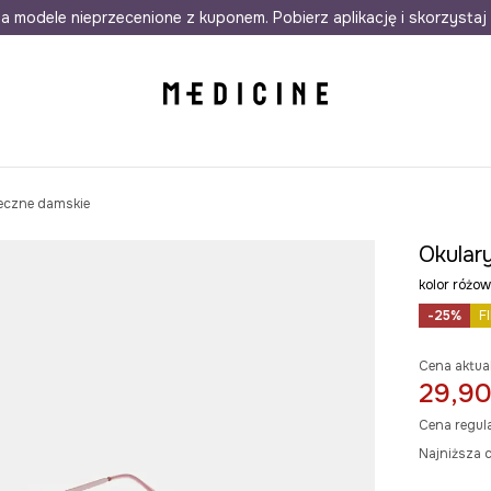
awet w 24h
a modele nieprzecenione z kuponem. Pobierz aplikację i skorzystaj 
Darmowa dostawa do salonów
30 d
eczne damskie
Okular
kolor róż
-25%
F
Cena aktua
29,90
Cena regul
Najniższa c