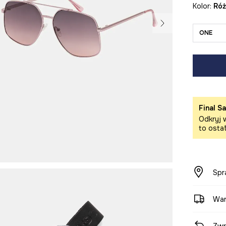
Kolor:
ró
ONE
Final Sa
Odkryj w
to osta
Spr
War