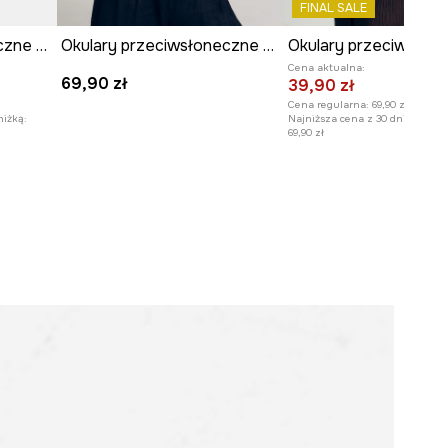
FINAL SALE
Okulary przeciwsłoneczne damskie z powłoką Revo kolor różowy
Okulary przeciwsłoneczne kocie oczy damskie
Cena aktualna:
69,90 zł
39,90 zł
Cena regularna:
69,90 zł
niżką:
Najniższa cena z 30 dni przed o
69,90 zł