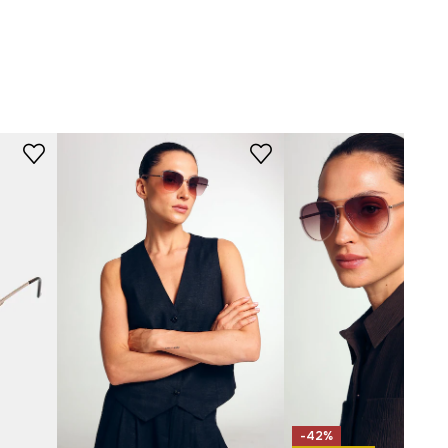
różowy
-OKD100-39X
-42%