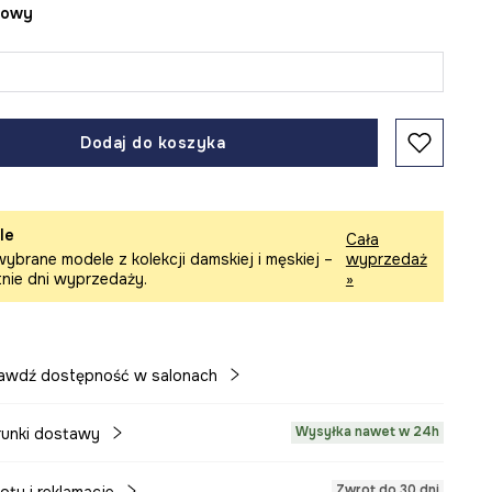
żowy
Dodaj do koszyka
le
Cała
ybrane modele z kolekcji damskiej i męskiej –
wyprzedaż
tnie dni wyprzedaży.
»
awdź dostępność w salonach
Wysyłka nawet w 24h
unki dostawy
Zwrot do 30 dni