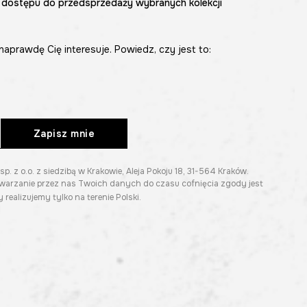
 dostępu do przedsprzedaży wybranych kolekcji
naprawdę Cię interesuje. Powiedz, czy jest to:
Zapisz mnie
z o.o. z siedzibą w Krakowie, Aleja Pokoju 18, 31-564 Kraków.
twarzanie przez nas Twoich danych do czasu cofnięcia zgody jest
 realizujemy tylko na terenie Polski.