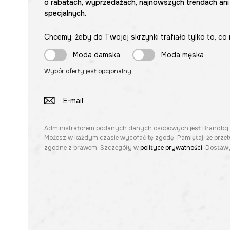
o rabatach, wyprzedażach, najnowszych trendach ani
specjalnych.
Chcemy, żeby do Twojej skrzynki trafiało tylko to, co 
Moda damska
Moda męska
Wybór oferty jest opcjonalny
Administratorem podanych danych osobowych jest Brandbq sp. 
Możesz w każdym czasie wycofać tę zgodę. Pamiętaj, że prze
zgodne z prawem. Szczegóły w
polityce prywatności
. Dostawy