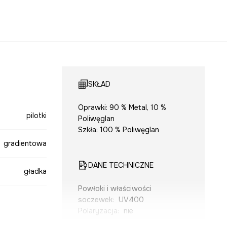
SKŁAD
Oprawki: 90 % Metal, 10 %
pilotki
Poliwęglan
Szkła: 100 % Poliwęglan
gradientowa
DANE TECHNICZNE
gładka
Powłoki i właściwości
soczewek
:
UV400
Polaryzacja
:
nie