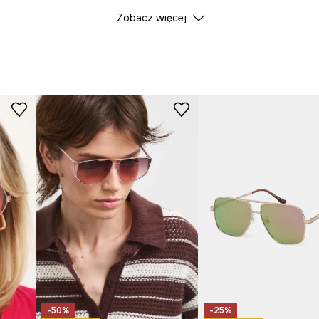
Zobacz więcej
Kolor
ID Produktu
RW25
Producent
-50%
-25%