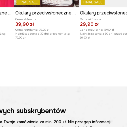
FINAL SALE
FINAL SALE
Okulary przeciwsłoneczne damskie kolor różowy
Okulary przeciwsłoneczne damskie
Cena aktualna:
Cena aktualna:
39,90 zł
29,90 zł
Cena regularna:
79,90 zł
Cena regularna:
79,90 zł
żką:
Najniższa cena z 30 dni przed obniżką:
Najniższa cena z 30 dni przed ob
79,90 zł
39,90 zł
wych subskrybentów
na Twoje zamówienie za min. 200 zł. Nie przegap informacji