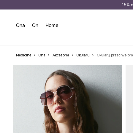
Wysyłka n
-15% n
Ona
On
Home
Medicine
Ona
Akcesoria
Okulary
Okulary przeciwsłon