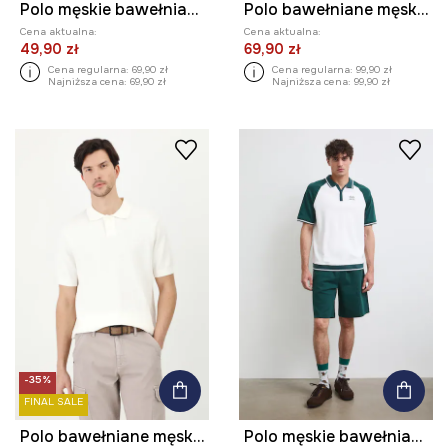
Polo męskie bawełniane z elastanem ze strukturalnej dzianiny
Polo bawełniane męskie z elastanem melanżowe kolor biały
Cena aktualna:
Cena aktualna:
49,90 zł
69,90 zł
Cena regularna:
69,90 zł
Cena regularna:
99,90 zł
Najniższa cena:
69,90 zł
Najniższa cena:
99,90 zł
-35%
FINAL SALE
Polo bawełniane męskie z fakturą kolor beżowy
Polo męskie bawełniane z haftem