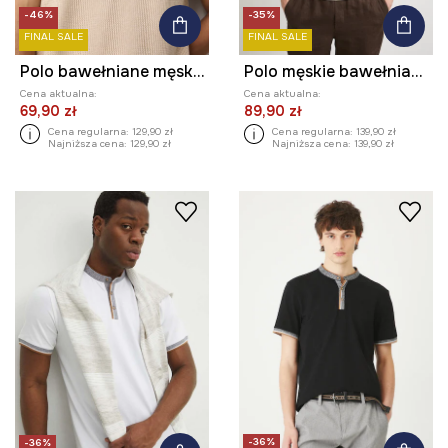
-46%
-35%
FINAL SALE
FINAL SALE
Polo bawełniane męskie z fakturą
Polo męskie bawełniane
Cena aktualna:
Cena aktualna:
69,90 zł
89,90 zł
Cena regularna:
129,90 zł
Cena regularna:
139,90 zł
Najniższa cena:
129,90 zł
Najniższa cena:
139,90 zł
-36%
-36%