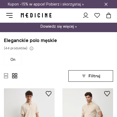
Kupon -15% w appce! Pobierz i skorzystaj »
Darmowa dostawa do salonów
Psst… mamy dla Ciebie kupon -15% na modele nieprzecenione.
Dowiedz się więcej »
Eleganckie polo męskie
(
44
produktów
)
on
Filtruj