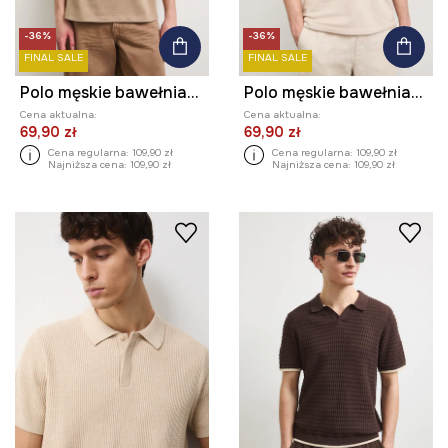
-36%
-36%
FINAL SALE
FINAL SALE
Polo męskie bawełniane z elastanem
Polo męskie bawełniane z elastanem
Cena aktualna:
Cena aktualna:
69,90 zł
69,90 zł
Cena regularna:
109,90 zł
Cena regularna:
109,90 zł
Najniższa cena:
109,90 zł
Najniższa cena:
109,90 zł