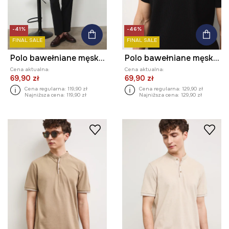
-41%
-46%
FINAL SALE
FINAL SALE
Polo bawełniane męskie z elastanem z drobnym wzorem
Polo bawełniane męskie z fakturą
Cena aktualna:
Cena aktualna:
69,90 zł
69,90 zł
Cena regularna:
119,90 zł
Cena regularna:
129,90 zł
Najniższa cena:
119,90 zł
Najniższa cena:
129,90 zł