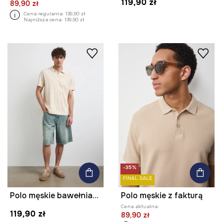
119,90 zł
89,90 zł
Cena regularna:
139,90 zł
Najniższa cena:
139,90 zł
-35%
FINAL SALE
Polo męskie bawełniane z elastanem
Polo męskie z fakturą
Cena aktualna:
119,90 zł
89,90 zł