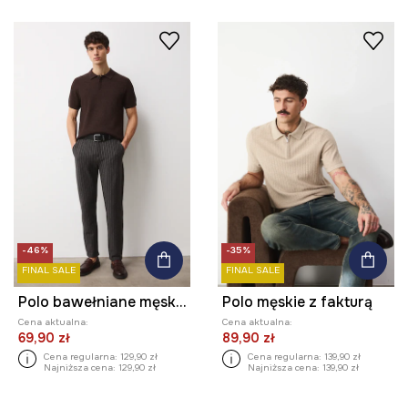
-46%
-35%
FINAL SALE
FINAL SALE
Polo bawełniane męskie z fakturą
Polo męskie z fakturą
Cena aktualna:
Cena aktualna:
69,90 zł
89,90 zł
Cena regularna:
129,90 zł
Cena regularna:
139,90 zł
Najniższa cena:
129,90 zł
Najniższa cena:
139,90 zł