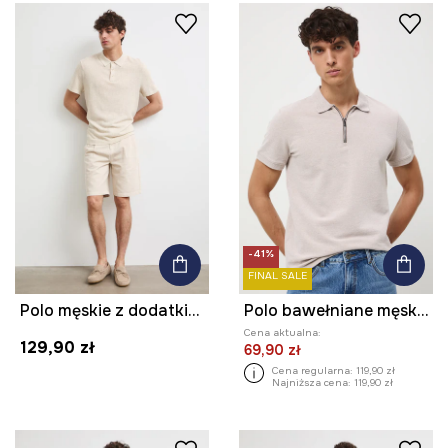
-41%
FINAL SALE
Polo męskie z dodatkiem lnu
Polo bawełniane męskie z elastanem z fakturą
Cena aktualna:
129,90 zł
69,90 zł
Cena regularna:
119,90 zł
Najniższa cena:
119,90 zł